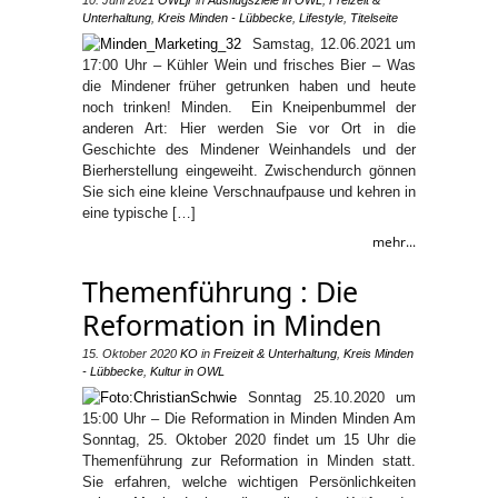
10. Juni 2021
OWLjr
in
Ausflugsziele in OWL
,
Freizeit &
Unterhaltung
,
Kreis Minden - Lübbecke
,
Lifestyle
,
Titelseite
Samstag, 12.06.2021 um
17:00 Uhr – Kühler Wein und frisches Bier – Was
die Mindener früher getrunken haben und heute
noch trinken! Minden. Ein Kneipenbummel der
anderen Art: Hier werden Sie vor Ort in die
Geschichte des Mindener Weinhandels und der
Bierherstellung eingeweiht. Zwischendurch gönnen
Sie sich eine kleine Verschnaufpause und kehren in
eine typische […]
mehr...
Themenführung : Die
Reformation in Minden
15. Oktober 2020
KO
in
Freizeit & Unterhaltung
,
Kreis Minden
- Lübbecke
,
Kultur in OWL
Sonntag 25.10.2020 um
15:00 Uhr – Die Reformation in Minden Minden Am
Sonntag, 25. Oktober 2020 findet um 15 Uhr die
Themenführung zur Reformation in Minden statt.
Sie erfahren, welche wichtigen Persönlichkeiten