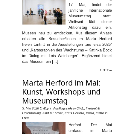
17. Mai, findet der
jährliche Internationale
Museumstag statt.
Weltweit lädt dieser
Aktionstag dazu ein,
Museen neu zu entdecken. Aus diesem Anlass
erhalten alle Besucher*innen im Marta Herford
freien Eintritt in die Ausstellungen „ars viva 2026“
und „Kartographien des Wachstums – Katinka Bock
im Dialog mit Lois Weinberger“. Ergänzend bietet
das Museum ein […]
mehr...
Marta Herford im Mai:
Kunst, Workshops und
Museumstag
3. Mai 2026
OWLjr
in
Ausflugsziele in OWL
,
Freizeit &
Unterhaltung
,
Kind & Familie
,
Kreis Herford
,
Kultur
,
Kultur in
OWL
Herford. Der Mai
umfasst im Marta