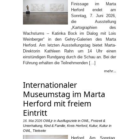
Finissage im Marta
Herford endet am
Sonntag, 7. Juni 2026,
die Ausstellung
„Kartographien des
Wachstums – Katinka Bock im Dialog mit Lois
Weinberger“ in den Gehry-Galerien des Marta
Herford. Am letzten Ausstellungstag bietet Marta-
Direktorin Kathleen Rahn um 14 Uhr einen
einstündigen Rundgang durch die Schau an. Bei der
Führung erhalten die Teilnehmenden […]
mehr...
Internationaler
Museumstag im Marta
Herford mit freiem
Eintritt
16. Mai 2026
OWLjr
in
Ausflugsziele in OWL
,
Freizeit &
Unterhaltung
,
Kind & Familie
,
Kreis Herford
,
Kultur
,
Kultur in
OWL
,
Titelseite
Herford. Am Sonntag,