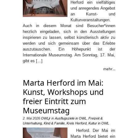
Herford ein vielfältiges
und anregendes Angebot
an Kunst- und
Kulturveranstaltungen.
Auch in diesem Monat sind Besucher*innen
herzlich eingeladen, sich in den Ausstellungen
inspirieren zu lassen, selbst künstlerisch aktiv zu
werden und sich gemeinsam über das Erlebte
auszutauschen. Ein Höhepunkt ist der
Internationale Museumstag. Am Sonntag, 17. Mai,
gibt es […]
mehr...
Marta Herford im Mai:
Kunst, Workshops und
freier Eintritt zum
Museumstag
2. Mai 2026
OWLjr
in
Ausflugsziele in OWL
,
Freizeit &
Unterhaltung
,
Kind & Familie
,
Kreis Herford
,
Kultur in OWL
Herford. Der Mai im
Marta Herford bietet ein