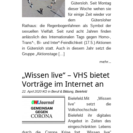
Gütersloh. Seit Montag
dieser Woche wehen sie
für einige Zeit wieder vor
dem Gütersloher
Rathaus: die Regenbogenfahnen als Symbol der
sexuellen Vielfalt. Seit rund acht Jahren finden
anlässlich des Internationalen Tags gegen Homo-,
Trans*-, Bi- und Inter*-Feindlichkeit (17.5.) Aktionen
in Gütersloh statt. Auch in diesem Jahr setzt die
Gruppe „Aktionstage […]
mehr...
„Wissen live“ – VHS bietet
Vorträge im Internet an
22. April 2020
KO
in
Beruf & Bildung
,
Bielefeld
Bielefeld.Mit „Wissen
live“ setzt die
Volkshochschule
Bielefeld ihr digitales
Angebot in Zeiten des
eingeschränkten Lebens
durch die Corona Krise fort. „Wissen live“