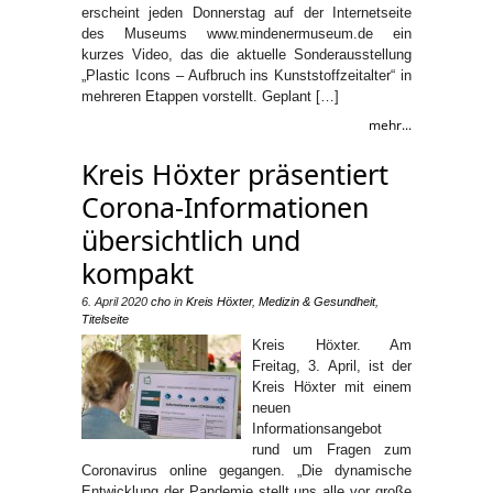
erscheint jeden Donnerstag auf der Internetseite
des Museums www.mindenermuseum.de ein
kurzes Video, das die aktuelle Sonderausstellung
„Plastic Icons – Aufbruch ins Kunststoffzeitalter“ in
mehreren Etappen vorstellt. Geplant […]
mehr...
Kreis Höxter präsentiert
Corona-Informationen
übersichtlich und
kompakt
6. April 2020
cho
in
Kreis Höxter
,
Medizin & Gesundheit
,
Titelseite
Kreis Höxter. Am
Freitag, 3. April, ist der
Kreis Höxter mit einem
neuen
Informationsangebot
rund um Fragen zum
Coronavirus online gegangen. „Die dynamische
Entwicklung der Pandemie stellt uns alle vor große