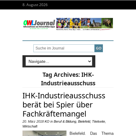
8. August 2026
Tag Archives:
IHK-
Industrieausschuss
IHK-Industrieausschuss
berät bei Spier über
Fachkräftemangel
20. März 2018
KO
in
Beruf & Bildung
,
Bielefeld
,
Titelseite
,
Wirtschaft
Bielefeld. Das Thema