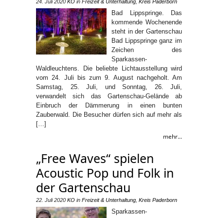
24. Juli 2020
KO
in
Freizeit & Unterhaltung
,
Kreis Paderborn
Bad Lippspringe. Das
kommende Wochenende
steht in der Gartenschau
Bad Lippspringe ganz im
Zeichen des
Sparkassen-
Waldleuchtens. Die beliebte Lichtausstellung wird
vom 24. Juli bis zum 9. August nachgeholt. Am
Samstag, 25. Juli, und Sonntag, 26. Juli,
verwandelt sich das Gartenschau-Gelände ab
Einbruch der Dämmerung in einen bunten
Zauberwald. Die Besucher dürfen sich auf mehr als
[…]
mehr...
„Free Waves“ spielen
Acoustic Pop und Folk in
der Gartenschau
22. Juli 2020
KO
in
Freizeit & Unterhaltung
,
Kreis Paderborn
Sparkassen-