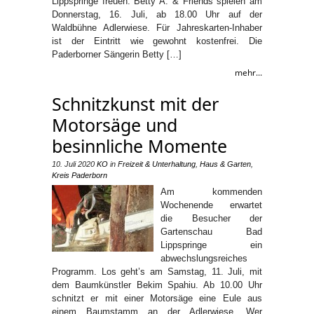
Lippspringe freuen. Betty A. & Friends spielen am
Donnerstag, 16. Juli, ab 18.00 Uhr auf der
Waldbühne Adlerwiese. Für Jahreskarten-Inhaber
ist der Eintritt wie gewohnt kostenfrei. Die
Paderborner Sängerin Betty […]
mehr...
Schnitzkunst mit der
Motorsäge und
besinnliche Momente
10. Juli 2020
KO
in
Freizeit & Unterhaltung
,
Haus & Garten
,
Kreis Paderborn
Am kommenden
Wochenende erwartet
die Besucher der
Gartenschau Bad
Lippspringe ein
abwechslungsreiches
Programm. Los geht’s am Samstag, 11. Juli, mit
dem Baumkünstler Bekim Spahiu. Ab 10.00 Uhr
schnitzt er mit einer Motorsäge eine Eule aus
einem Baumstamm an der Adlerwiese. Wer