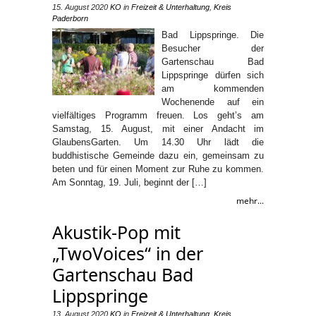
15. August 2020
KO
in
Freizeit & Unterhaltung
,
Kreis
Paderborn
Bad Lippspringe. Die
Besucher der
Gartenschau Bad
Lippspringe dürfen sich
am kommenden
Wochenende auf ein
vielfältiges Programm freuen. Los geht’s am
Samstag, 15. August, mit einer Andacht im
GlaubensGarten. Um 14.30 Uhr lädt die
buddhistische Gemeinde dazu ein, gemeinsam zu
beten und für einen Moment zur Ruhe zu kommen.
Am Sonntag, 19. Juli, beginnt der […]
mehr...
Akustik-Pop mit
„TwoVoices“ in der
Gartenschau Bad
Lippspringe
13. August 2020
KO
in
Freizeit & Unterhaltung
,
Kreis