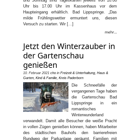
und Sonntag sind Tageskarten jeweils von 10.00
Uhr bis 17.00 Uhr im Kassenhaus vor dem
Haupteingang erhältlich. Bad Lippspringe. „Das
milde Frühlingswetter ermuntert uns, diesen
Versuch zu starten. Wir […]
mehr...
Jetzt den Winterzauber in
der Gartenschau
genießen
10. Februar 2021
cho
in
Freizeit & Unterhaltung
,
Haus &
Garten
,
Kind & Familie
,
Kreis Paderborn
Die Schneefälle der
vergangenen Tage haben
die Gartenschau Bad
Lippspringe in ein
romantisches
Winterwunderland
verwandelt. Damit alle Besucher die weiße Pracht
in vollen Zügen genießen können, haben Mitarbeiter
des städtischen Bauhofs den barrierefreien
Rundweg der Parkanlage geräumt. Familien mit