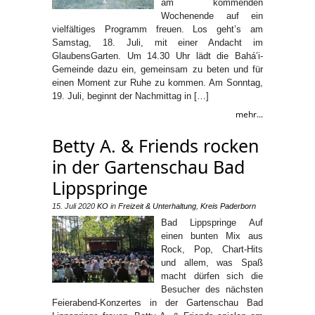
am kommenden
Wochenende auf ein
vielfältiges Programm freuen. Los geht’s am
Samstag, 18. Juli, mit einer Andacht im
GlaubensGarten. Um 14.30 Uhr lädt die Bahá’i-
Gemeinde dazu ein, gemeinsam zu beten und für
einen Moment zur Ruhe zu kommen. Am Sonntag,
19. Juli, beginnt der Nachmittag in […]
mehr...
Betty A. & Friends rocken
in der Gartenschau Bad
Lippspringe
15. Juli 2020
KO
in
Freizeit & Unterhaltung
,
Kreis Paderborn
Bad Lippspringe Auf
einen bunten Mix aus
Rock, Pop, Chart-Hits
und allem, was Spaß
macht dürfen sich die
Besucher des nächsten
Feierabend-Konzertes in der Gartenschau Bad