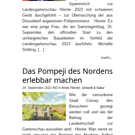
Spatenstich zur
Landesgartenschau Höxter 2023 mit schwerem
Gerät durchgeführt – zur Überraschung der aus
Düsseldorf angereisten Politprominenz. Höxter. Es
war eine junge Frau, die am Samstagmittag, 25.
September, den offiziellen Start zu den
umfangreichen Bauarbeiten im Vorfeld der
Landesgartenschau 2023 ausführte: Michelle
Stölting, […]
mehr...
Das Pompeji des Nordens
erlebbar machen
24. September 2021
KO
in
Kreis Höxter
,
Umwelt & Natur
Wie die versunkene
Stadt Corvey den
Besuchern gezeigt
werden soll und wie der
Beitrag der
Landwirtschaft zur
Gartenschau aussehen wird. Höxter. Man nennt es
nicht umsonst das Pompeji des Nordens: Selbst