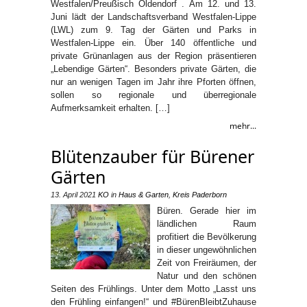
Westfalen/Preußisch Oldendorf . Am 12. und 13.
Juni lädt der Landschaftsverband Westfalen-Lippe
(LWL) zum 9. Tag der Gärten und Parks in
Westfalen-Lippe ein. Über 140 öffentliche und
private Grünanlagen aus der Region präsentieren
„Lebendige Gärten“. Besonders private Gärten, die
nur an wenigen Tagen im Jahr ihre Pforten öffnen,
sollen so regionale und überregionale
Aufmerksamkeit erhalten. […]
mehr...
Blütenzauber für Bürener
Gärten
13. April 2021
KO
in
Haus & Garten
,
Kreis Paderborn
Büren. Gerade hier im
ländlichen Raum
profitiert die Bevölkerung
in dieser ungewöhnlichen
Zeit von Freiräumen, der
Natur und den schönen
Seiten des Frühlings. Unter dem Motto „Lasst uns
den Frühling einfangen!“ und #BürenBleibtZuhause