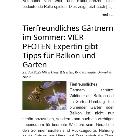
Bestäuber von Wild- und Kulturpflanzen eine
bedeutende Rolle spielen. Dies zeigt jetzt auch […]
mehr...
Tierfreundliches Gärtnern
im Sommer: VIER
PFOTEN Expertin gibt
Tipps für Balkon und
Garten
23. Juli 2025
MA
in
Haus & Garten
,
Kind & Familie
,
Umwelt &
Natur
Tierfreundliches
Gärtnern schützt
Wildtiere auf Balkon und
im Garten Hamburg. Ein
blühender Garten oder
Balkon ist nicht nur
schön anzusehen, sondern kann auch ein wichtiger
Lebensraum für bedrohte Wildtiere sein. Gerade in
den Sommermonaten sind Rückzugsorte, Nahrung