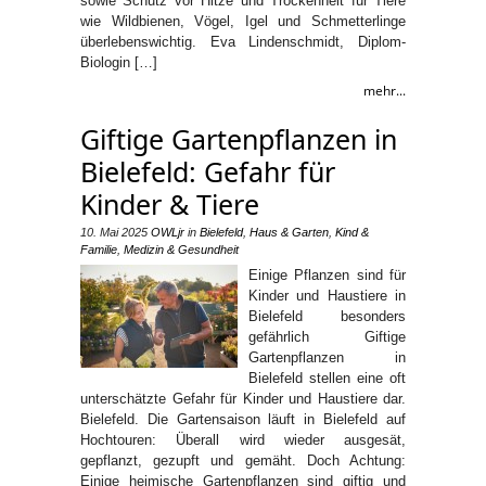
sowie Schutz vor Hitze und Trockenheit für Tiere
wie Wildbienen, Vögel, Igel und Schmetterlinge
überlebenswichtig. Eva Lindenschmidt, Diplom-
Biologin […]
mehr...
Giftige Gartenpflanzen in
Bielefeld: Gefahr für
Kinder & Tiere
10. Mai 2025
OWLjr
in
Bielefeld
,
Haus & Garten
,
Kind &
Familie
,
Medizin & Gesundheit
Einige Pflanzen sind für
Kinder und Haustiere in
Bielefeld besonders
gefährlich Giftige
Gartenpflanzen in
Bielefeld stellen eine oft
unterschätzte Gefahr für Kinder und Haustiere dar.
Bielefeld. Die Gartensaison läuft in Bielefeld auf
Hochtouren: Überall wird wieder ausgesät,
gepflanzt, gezupft und gemäht. Doch Achtung:
Einige heimische Gartenpflanzen sind giftig und