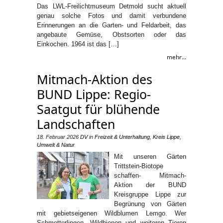
Das LWL-Freilichtmuseum Detmold sucht aktuell
genau solche Fotos und damit verbundene
Erinnerungen an die Garten- und Feldarbeit, das
angebaute Gemüse, Obstsorten oder das
Einkochen. 1964 ist das […]
mehr...
Mitmach-Aktion des
BUND Lippe: Regio-
Saatgut für blühende
Landschaften
18. Februar 2026
DV
in
Freizeit & Unterhaltung
,
Kreis Lippe
,
Umwelt & Natur
Mit unseren Gärten
Trittstein-Biotope
schaffen- Mitmach-
Aktion der BUND
Kreisgruppe Lippe zur
Begrünung von Gärten
mit gebietseigenen Wildblumen Lemgo. Wer
Schmetterlingen, Wildbienen und weiteren Tieren