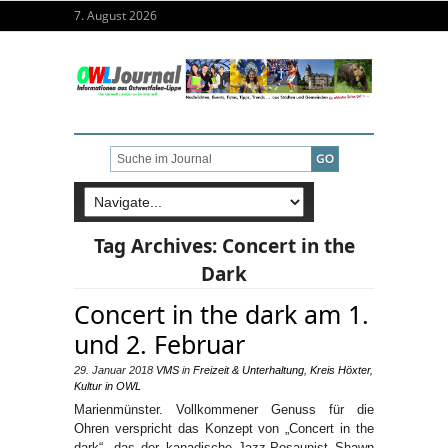
7. August 2026
Tag Archives:
Concert in the
Dark
Concert in the dark am 1.
und 2. Februar
29. Januar 2018
VMS
in
Freizeit & Unterhaltung
,
Kreis Höxter
,
Kultur in OWL
Marienmünster. Vollkommener Genuss für die
Ohren verspricht das Konzept von „Concert in the
dark“, das der kanadische Jazz-Posaunist Shawn