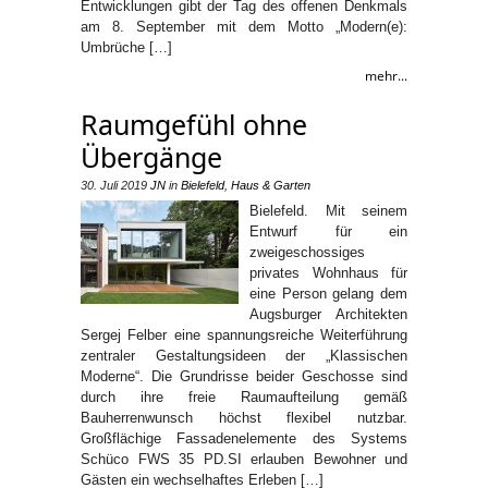
Entwicklungen gibt der Tag des offenen Denkmals
am 8. September mit dem Motto „Modern(e):
Umbrüche […]
mehr...
Raumgefühl ohne
Übergänge
30. Juli 2019
JN
in
Bielefeld
,
Haus & Garten
Bielefeld. Mit seinem
Entwurf für ein
zweigeschossiges
privates Wohnhaus für
eine Person gelang dem
Augsburger Architekten
Sergej Felber eine spannungsreiche Weiterführung
zentraler Gestaltungsideen der „Klassischen
Moderne“. Die Grundrisse beider Geschosse sind
durch ihre freie Raumaufteilung gemäß
Bauherrenwunsch höchst flexibel nutzbar.
Großflächige Fassadenelemente des Systems
Schüco FWS 35 PD.SI erlauben Bewohner und
Gästen ein wechselhaftes Erleben […]