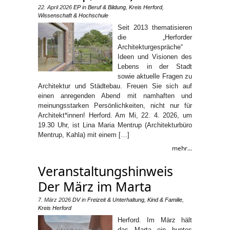
22. April 2026
EP
in
Beruf & Bildung
,
Kreis Herford
,
Wissenschaft & Hochschule
Seit 2013 thematisieren
die „Herforder
Architekturgespräche“
Ideen und Visionen des
Lebens in der Stadt
sowie aktuelle Fragen zu
Architektur und Städtebau. Freuen Sie sich auf
einen anregenden Abend mit namhaften und
meinungsstarken Persönlichkeiten, nicht nur für
Architekt*innen! Herford. Am Mi, 22. 4. 2026, um
19.30 Uhr, ist Lina Maria Mentrup (Architekturbüro
Mentrup, Kahla) mit einem […]
mehr...
Veranstaltungshinweis
Der März im Marta
7. März 2026
DV
in
Freizeit & Unterhaltung
,
Kind & Familie
,
Kreis Herford
Herford. Im März hält
das Marta ein buntes