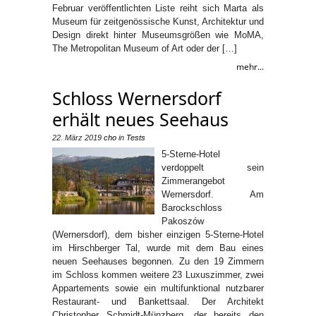
Februar veröffentlichten Liste reiht sich Marta als
Museum für zeitgenössische Kunst, Architektur und
Design direkt hinter Museumsgrößen wie MoMA,
The Metropolitan Museum of Art oder der […]
mehr...
Schloss Wernersdorf
erhält neues Seehaus
22. März 2019
cho
in
Tests
5-Sterne-Hotel
verdoppelt sein
Zimmerangebot
Wernersdorf. Am
Barockschloss
Pakoszów
(Wernersdorf), dem bisher einzigen 5-Sterne-Hotel
im Hirschberger Tal, wurde mit dem Bau eines
neuen Seehauses begonnen. Zu den 19 Zimmern
im Schloss kommen weitere 23 Luxuszimmer, zwei
Appartements sowie ein multifunktional nutzbarer
Restaurant- und Bankettsaal. Der Architekt
Christopher Schmidt-Münzberg, der bereits den