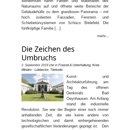
Wilhelmsen nahm Farben und Materialien des
Naturraums auf und öffnete weite Bereiche der
Gebäudehülle zu dem grandiosen Panorama – mit
hoch isolierten Fassaden, Fenstern und
Schiebetürsystemen von Schüco. Bielefeld. Die
fünfköpfige Familie […]
mehr...
Die Zeichen des
Umbruchs
2. September 2019
cho
in
Freizeit & Unterhaltung
,
Kreis
Minden - Lübbecke
,
Titelseite
Kunst- und
Architekturführung am
Tag des offenen
Denkmals Bad
Oeynhausen. Am Anfang
stand die industrielle
Revolution. Sie war der Beginn einer noch immer
anhaltenden Zeit, die wie keine andere von
technologischen und damit einhergehenenden
gesellschaftlichen Veränderungen geprägt ist. Den