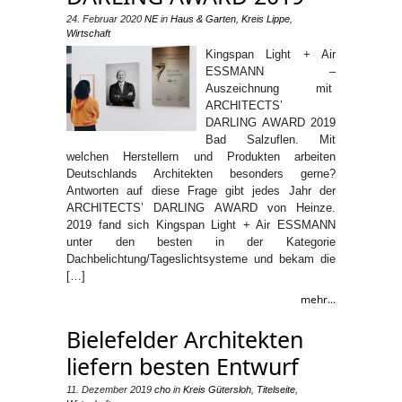
24. Februar 2020
NE
in
Haus & Garten
,
Kreis Lippe
,
Wirtschaft
Kingspan Light + Air
ESSMANN –
Auszeichnung mit
ARCHITECTS’
DARLING AWARD 2019
Bad Salzuflen. Mit
welchen Herstellern und Produkten arbeiten
Deutschlands Architekten besonders gerne?
Antworten auf diese Frage gibt jedes Jahr der
ARCHITECTS’ DARLING AWARD von Heinze.
2019 fand sich Kingspan Light + Air ESSMANN
unter den besten in der Kategorie
Dachbelichtung/Tageslichtsysteme und bekam die
[…]
mehr...
Bielefelder Architekten
liefern besten Entwurf
11. Dezember 2019
cho
in
Kreis Gütersloh
,
Titelseite
,