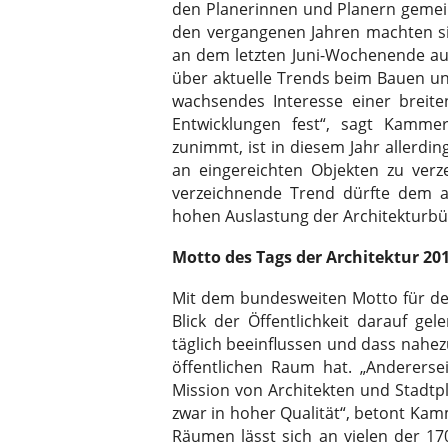
den Planerinnen und Planern gemein
den vergangenen Jahren machten si
an dem letzten Juni-Wochenende au
über aktuelle Trends beim Bauen un
wachsendes Interesse einer breiten
Entwicklungen fest“, sagt Kamme
zunimmt, ist in diesem Jahr allerdin
an eingereichten Objekten zu ver
verzeichnende Trend dürfte dem
hohen Auslastung der Architekturbü
Motto des Tags der Architektur 2
Mit dem bundesweiten Motto für den 
Blick der Öffentlichkeit darauf g
täglich beeinflussen und dass nahe
öffentlichen Raum hat. „Andererse
Mission von Architekten und Stadtp
zwar in hoher Qualität“, betont Ka
Räumen lässt sich an vielen der 17