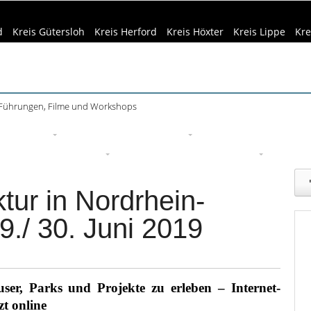
d
Kreis Gütersloh
Kreis Herford
Kreis Höxter
Kreis Lippe
Kre
 Führungen, Filme und Workshops
eizeittipps
Haus & Garten
Kultur
Lifestyle
Sport
Um
edizin & Gesundheit
Kind & Familie
Tourismus
ktur in Nordrhein-
./ 30. Juni 2019
r, Parks und Projekte zu erleben – Internet-
zt online