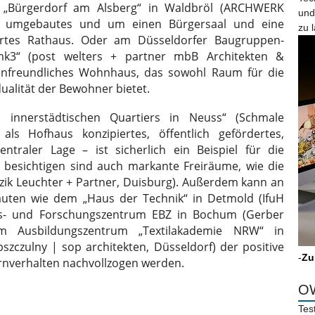
m „Bürgerdorf am Alsberg“ in Waldbröl (ARCHWERK
und
n umgebautes und um einen Bürgersaal und eine
zu 
ertes Rathaus. Oder am Düsseldorfer Baugruppen-
k3“ (post welters + partner mbB Architekten &
ienfreundliches Wohnhaus, das sowohl Raum für die
dualität der Bewohner bietet.
 innerstädtischen Quartiers in Neuss“ (Schmale
als Hofhaus konzipiertes, öffentlich gefördertes,
ntraler Lage – ist sicherlich ein Beispiel für die
besichtigen sind auch markante Freiräume, wie die
zik Leuchter + Partner, Duisburg). Außerdem kann an
auten wie dem „Haus der Technik“ in Detmold (IfuH
ngs- und Forschungszentrum EBZ in Bochum (Gerber
m Ausbildungszentrum „Textilakademie NRW“ in
zczulny | sop architekten, Düsseldorf) der positive
-
Zu
Lernverhalten nachvollzogen werden.
OW
Tes