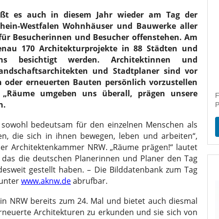
ißt es auch in diesem Jahr wieder am Tag der
rhein-Westfalen Wohnhäuser und Bauwerke aller
 für Besucherinnen und Besucher offenstehen. Am
enau 170 Architekturprojekte in 88 Städten und
ens besichtigt werden. Architektinnen und
Landschaftsarchitekten und Stadtplaner sind vor
n oder erneuerten Bauten persönlich vorzustellen
.
„Räume umgeben uns überall, prägen unsere
F
n.
P
r sowohl bedeutsam für den einzelnen Menschen als
n, die sich in ihnen bewegen, leben und arbeiten“,
 der Architektenkammer NRW. „Räume prägen!“ lautet
r das die deutschen Planerinnen und Planer den Tag
desweit gestellt haben. – Die Bilddatenbank zum Tag
 unter
www.aknw.de
abrufbar.
h in NRW bereits zum 24. Mal und bietet auch diesmal
rneuerte Architekturen zu erkunden und sie sich von