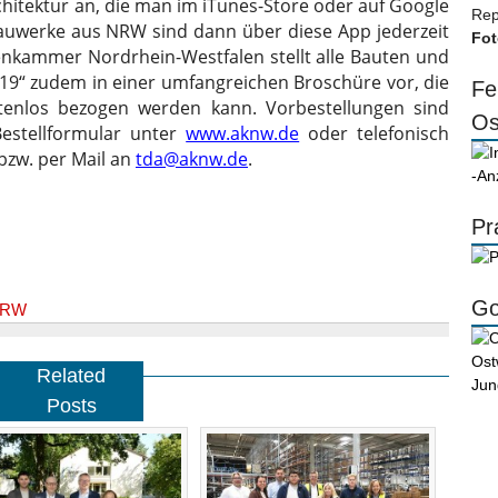
hitektur an, die man im iTunes-Store oder auf Google
Rep
Bauwerke aus NRW sind dann über diese App jederzeit
Fot
tenkammer Nordrhein-Westfalen stellt alle Bauten und
019“ zudem in einer umfangreichen Broschüre vor, die
Fe
tenlos bezogen werden kann. Vorbestellungen sind
Os
estellformular unter
www.aknw.de
oder telefonisch
 bzw. per Mail an
tda@aknw.de
.
-An
Pr
Go
RW
Related
Posts