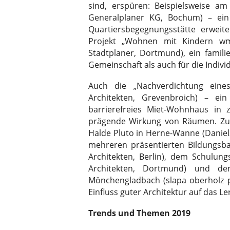
sind, erspüren: Beispielsweise a
Generalplaner KG, Bochum) – ei
Quartiersbegegnungsstätte erweit
Projekt „Wohnen mit Kindern wm
Stadtplaner, Dortmund), ein famil
Gemeinschaft als auch für die Indivi
Auch die „Nachverdichtung eines
Architekten, Grevenbroich) – ein 
barrierefreies Miet-Wohnhaus in ze
prägende Wirkung von Räumen. Zu 
Halde Pluto in Herne-Wanne (Daniel
mehreren präsentierten Bildungsb
Architekten, Berlin), dem Schulu
Architekten, Dortmund) und de
Mönchengladbach (slapa oberholz ps
Einfluss guter Architektur auf das 
Trends und Themen 2019