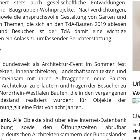
ert stets auch gesellschaftliche Entwicklungen.
und Baugruppen-Wohnprojekte, Nachverdichtungen,
sowie die anspruchsvolle Gestaltung von Gärten und
en Themen, die sich an den TdA-Bauten 2019 ablesen
und Besucher ist der TdA damit eine wichtige
en ein Anlass zu umfassender Berichterstattung.
“
h bundesweit als Architektur-Event im Sommer fest
tekten, Innenarchitekten, Landschaftsarchitekten und
emeinsam mit ihren Auftraggebern neue Bauten
Ur
r Architektur zu erläutern und Fragen der Besucher zu
 Nordrhein-Westfalen Bauten, die in den vergangenen
Wa
esland realisiert wurden; für Objekte der
ung gilt eine Frist von acht Jahren.
OW
bank.
Alle Objekte sind über eine Internet-Datenbank
In 
ibung sowie den Öffnungszeiten abrufbar
ein
die deutschen Architektenkammern der Bundesländer
ung