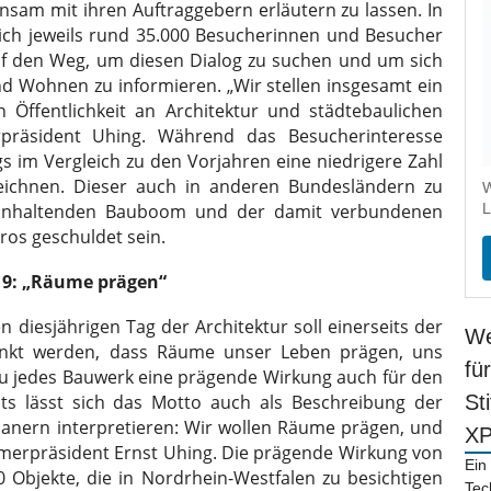
sam mit ihren Auftraggebern erläutern zu lassen. In
ch jeweils rund 35.000 Besucherinnen und Besucher
f den Weg, um diesen Dialog zu suchen und um sich
d Wohnen zu informieren. „Wir stellen insgesamt ein
 Öffentlichkeit an Architektur und städtebaulichen
rpräsident Uhing. Während das Besucherinteresse
gs im Vergleich zu den Vorjahren eine niedrigere Zahl
zeichnen. Dieser auch in anderen Bundesländern zu
W
 anhaltenden Bauboom und der damit verbundenen
L
ros geschuldet sein.
019: „Räume prägen“
diesjährigen Tag der Architektur soll einerseits der
We
elenkt werden, dass Räume unser Leben prägen, uns
fü
zu jedes Bauwerk eine prägende Wirkung auch für den
its lässt sich das Motto auch als Beschreibung der
St
lanern interpretieren: Wir wollen Räume prägen, und
X
mmerpräsident Ernst Uhing. Die prägende Wirkung von
Ein
0 Objekte, die in Nordrhein-Westfalen zu besichtigen
Tec