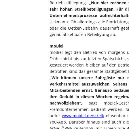
Betriebsstilllegung.
„Nur hier rechnen
sehr hohen Streikbeteiligungen. Für d
Unternehmensprozesse aufrechterhal
Uekmann. Ob allerdings alle Einrichtun
oder die Oetker-Eisbahn dauerhaft geöf
genau absehbaren Beteiligung ab.
moBiel
moBiel legt den Betrieb von morgens 
Frühschicht bis zur letzten Spätschicht,
gesteuert werden, bleiben auf den Betri
Betroffen sind das gesamte Stadtgebiet 
„Wir können unsere Fahrgäste nur d
Verkehrsmittel auszuweichen. Seitens
Mitarbeitenden ernst. Genauso bedauer
ihre Geduld in diesen Wochen regelmä
nachvollziehen“,
sagt moBiel-Gesch
Fremdunternehmen bedient werden, fah
unter
www.mobiel.de/streik
einsehbar u
You-App. Darüber hinaus sind auch die
ArGe ÖPNV Gütersloh mit Linien wie 48,