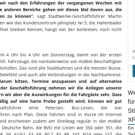
 wir nach den Erfahrungen der vergangenen Wochen mit
ie anderen Bereiche gehen wir dieses Mal davon aus, die
ten zu können“,
sagt Stadtwerke-Geschäftsführer Martin
gen wie das Kundenzentrum Jahnplatz Nr.5, die Hallenbäder
fnet bleiben können, hängt von der konkreten, noch nicht
W
um 4 Uhr bis 4 Uhr am Donnerstag, damit von der ersten
L
 still. Fahrzeuge, die normalerweise von moBiel-Beschäftigten
ebshöfen. Das sind alle Stadtbahnen und die meisten Busse.
Bielefeld und auch alle Verbindungen in die Nachbarkreise.
arum bitten, Termine anzupassen und auf alternative
 der Geschäftsführung nehmen wir die Anliegen unserer
We
n wir aber die Auswirkungen für die Fahrgäste sehr. Dass
ßig auf eine harte Probe gestellt wird, können wir gut
fü
äftsführer Arne Petersen. Bus-Linien, die von
St
ren nach Plan. Diese Fahrten sind in Kürze im Internet
X
nd erscheinen zudem am Streiktag regulär in der moBiel
 Deutsche Bahn, die BVO mit Linien wie 350 oder 351, die
Ein
 59, 61/62, 63, 68, 80.2, 83, 88, 163, N19 oder 157, die
Tec