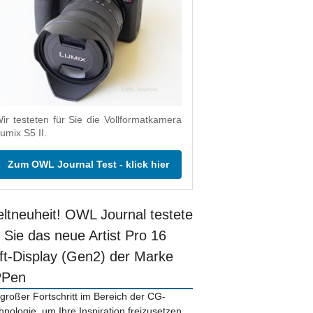
ir testeten für Sie die Vollformatkamera
umix S5 II.
Zum OWL Journal Test - klick hier
ltneuheit! OWL Journal testete
r Sie das neue Artist Pro 16
ift-Display (Gen2) der Marke
PPen
 großer Fortschritt im Bereich der CG-
hnologie, um Ihre Inspiration freizusetzen