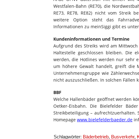
Westfalen-Bahn (RE70), die Nordwestbah
RE73, RE78, RE82) nicht vom Streik be
weitere Option steht das Fahrradve
Informationen zu meinSiggi gibt es unte
Kundeninformationen und Termine
Aufgrund des Streiks wird am Mittwoch 
Haltestelle geschlossen bleiben. Die e
werden, die Hotlines werden nur sehr ei
um höhere Gewalt handelt, greift die M
Unternehmensgruppe wie Zählerwechsel 
nicht auszuschließen. In solchen Fälle
BBF
Welche Hallenbäder geöffnet werden könn
Oetker-Eisbahn. Die Bielefelder Bäd
Streikbeteiligung – aufrechtzuerhalten. 
Homepage
www.bielefelderbaeder.de
inf
Schlagwörter:
Bäderbetrieb
,
Busverkehr
,