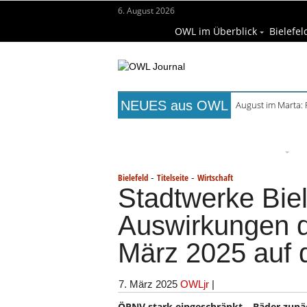
6. August 2026
OWL im Überblick
Bielefel
NEUES aus OWL
August im Marta:
Titelseite
Beruf & Bildung
Fr
Wissenschaft & Hochschule
M
-
-
Bielefeld
Titelseite
Wirtschaft
Stadtwerke Bie
Auswirkungen d
März 2025 auf
7. März 2025
OWLjr
|
ÖPNV stark eingeschränkt – Bäder zunä