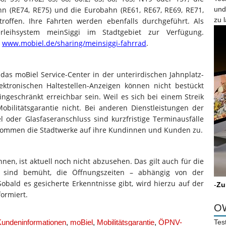
n (RE74, RE75) und die Eurobahn (RE61, RE67, RE69, RE71,
und
zu 
troffen. Ihre Fahrten werden ebenfalls durchgeführt. Als
rleihsystem meinSiggi im Stadtgebiet zur Verfügung.
r
www.mobiel.de/sharing/meinsiggi-fahrrad
.
das moBiel Service-Center in der unterirdischen Jahnplatz-
lektronischen Haltestellen-Anzeigen können nicht bestückt
ngeschränkt erreichbar sein. Weil es sich bei einem Streik
obilitätsgarantie nicht. Bei anderen Dienstleistungen der
oder Glasfaseranschluss sind kurzfristige Terminausfälle
n kommen die Stadtwerke auf ihre Kundinnen und Kunden zu.
en, ist aktuell noch nicht abzusehen. Das gilt auch für die
er sind bemüht, die Öffnungszeiten – abhängig von der
Sobald es gesicherte Erkenntnisse gibt, wird hierzu auf der
-
Zu
ormiert.
OW
Kundeninformationen
,
moBiel
,
Mobilitätsgarantie
,
ÖPNV-
Tes