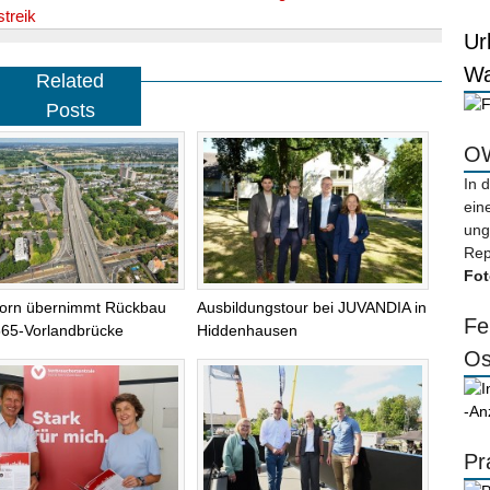
treik
Ur
Wa
Related
Posts
OW
In 
ein
ung
Rep
Fot
orn übernimmt Rückbau
Ausbildungstour bei JUVANDIA in
Fe
565-Vorlandbrücke
Hiddenhausen
Os
-An
Pr