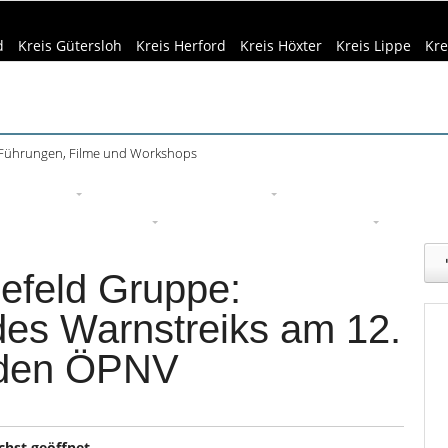
d
Kreis Gütersloh
Kreis Herford
Kreis Höxter
Kreis Lippe
Kre
 Führungen, Filme und Workshops
eizeittipps
Haus & Garten
Kultur
Lifestyle
Sport
Um
edizin & Gesundheit
Kind & Familie
Tourismus
lefeld Gruppe:
es Warnstreiks am 12.
 den ÖPNV
chst geöffnet