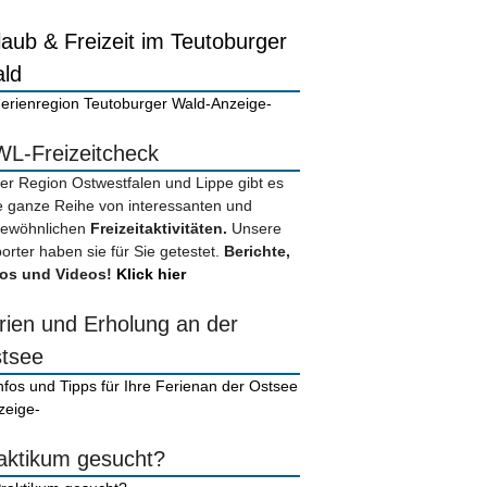
laub & Freizeit im Teutoburger
ld
-Anzeige-
L-Freizeitcheck
der Region Ostwestfalen und Lippe gibt es
e ganze Reihe von interessanten und
ewöhnlichen
Freizeitaktivitäten.
Unsere
orter haben sie für Sie getestet.
Berichte,
os und Videos!
Klick hier
rien und Erholung an der
tsee
zeige-
aktikum gesucht?