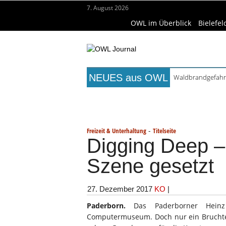
7. August 2026
OWL im Überblick
Bielefel
NEUES aus OWL
Waldbrandgefahr 
Städtepartnerscha
Titelseite
Beruf & Bildung
Fr
Kollektion Skill S
Matteo Raggi Quar
Wissenschaft & Hochschule
Me
Berufsbegleitende
-
Freizeit & Unterhaltung
Titelseite
Digging Deep –
Szene gesetzt
27. Dezember 2017
KO
|
Paderborn.
Das Paderborner Heinz 
Computermuseum. Doch nur ein Bruchtei