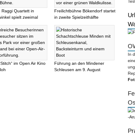
Tes
 Raggi Quartett in
Freilichtbühne Bökendorf startet
Ur
inkel spielt zweimal
in zweite Spielzeithälfte
Wa
OW
In 
ein
 Stitch“ im Open Air Kino
Führung an den Mindener
ung
loh
Schleusen am 9. August
Rep
Fot
Fe
Os
-An
Pr