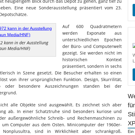
it neugierigem Blick durch das Depot zu gehen, ganz tief zu
eben. Eine neue Sonderausstellung präsentiert vom 23.
Depotschätze.
Auf 600 Quadratmetern
werden Exponate aus
unterschiedlichen Epochen
2 kann in der Ausstellung
der Büro- und Computerwelt
raun Media/HNF)
gezeigt. Sie werden nicht im
W
historischen Kontext
L
präsentiert, sondern in sechs
erisch in Szene gesetzt. Die Besucher erhalten so einen
öst von ihrer ursprünglichen Funktion. Design, Skurrilität,
lop oder besondere Auszeichnungen standen bei der
ergrund.
We
cht alle Objekte sind ausgewählt. Es zeichnet sich aber
fü
lung ab. In einer Schatztruhe sind besonders kuriose und
St
 oder außergewöhnliche Schreib- und Rechenmaschinen zu
X
s um Computer aus dem Osten. Minicomputer der 1960er-
Nonplusultra, sind in Wirklichkeit aber schrankgroß.
Ein