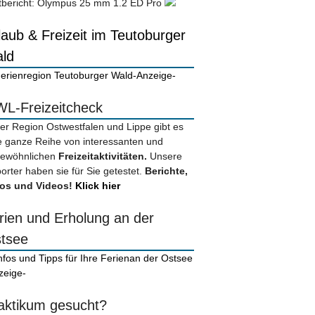
tbericht: Olympus 25 mm 1.2 ED Pro
laub & Freizeit im Teutoburger
ld
-Anzeige-
L-Freizeitcheck
der Region Ostwestfalen und Lippe gibt es
e ganze Reihe von interessanten und
ewöhnlichen
Freizeitaktivitäten.
Unsere
orter haben sie für Sie getestet.
Berichte,
os und Videos!
Klick hier
rien und Erholung an der
tsee
zeige-
aktikum gesucht?