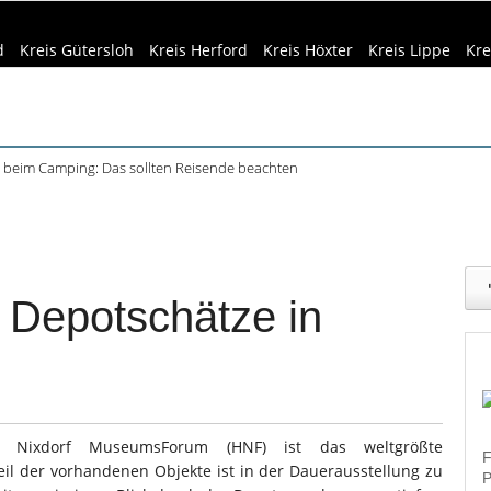
d
Kreis Gütersloh
Kreis Herford
Kreis Höxter
Kreis Lippe
Kre
beim Camping: Das sollten Reisende beachten
ft Büren und Ignalina beim Stadtjubiläum
eizeittipps
Haus & Garten
Kultur
Lifestyle
Sport
Umw
haring der HSBI in Berlin ausgezeichnet
tett in Harsewinkel spielt zweimal
dizin & Gesundheit
Kind & Familie
Tourismus
r Bachelorstudiengang Betriebswirtschaft: HSBI informiert online
 Depotschätze in
Nixdorf MuseumsForum (HNF) ist das weltgrößte
F
l der vorhandenen Objekte ist in der Dauerausstellung zu
P