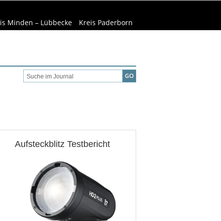
is Minden – Lübbecke
Kreis Paderborn
welt & Natur
Wirtschaft
Aufsteckblitz Testbericht