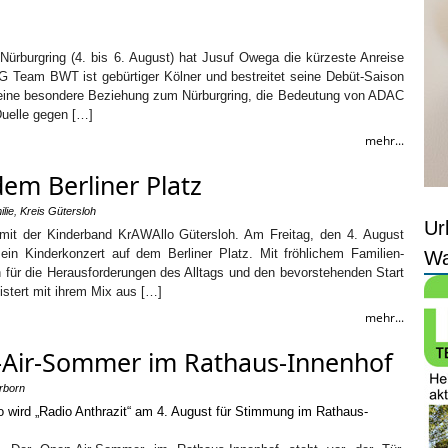
ürburgring (4. bis 6. August) hat Jusuf Owega die kürzeste Anreise
G Team BWT ist gebürtiger Kölner und bestreitet seine Debüt-Saison
seine besondere Beziehung zum Nürburgring, die Bedeutung von ADAC
Duelle gegen […]
mehr...
dem Berliner Platz
lie
,
Kreis Gütersloh
Ur
 mit der Kinderband KrAWAllo Gütersloh. Am Freitag, den 4. August
n Kinderkonzert auf dem Berliner Platz. Mit fröhlichem Familien-
Wa
 für die Herausforderungen des Alltags und den bevorstehenden Start
stert mit ihrem Mix aus […]
mehr...
-Air-Sommer im Rathaus-Innenhof
rborn