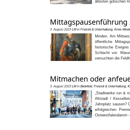
ältesten gotischen R
Mittagspausenführung z
3. August 2023
LM
in
Freizeit & Unterhaltung
,
Kreis Mind
Minden. Am Mittwoc
öffentliche Mittags
historische Ereigni
Schlacht vor. Waru
versuchten die Feldh
Mitmachen oder anfeuer
3. August 2023
LM
in
Bielefeld
,
Freizeit & Unterhaltung
,
K
„Stadtwerke run & r
Altstadt / Kesselbri
Jahnplatz sausen? O
erfolgreichen Premi
Ostwestfalendamm – 