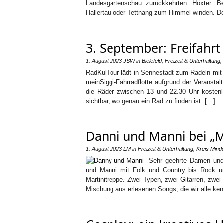
Landesgartenschau zurückkehrten. Höxter. B
Hallertau oder Tettnang zum Himmel winden. Do
3. September: Freifahrt
1. August 2023
JSW
in
Bielefeld
,
Freizeit & Unterhaltung
,
RadKulTour lädt in Sennestadt zum Radeln mit 
meinSiggi-Fahrradflotte aufgrund der Veranst
die Räder zwischen 13 und 22.30 Uhr kostenlo
sichtbar, wo genau ein Rad zu finden ist. […]
Danni und Manni bei „M
1. August 2023
LM
in
Freizeit & Unterhaltung
,
Kreis Mind
Sehr geehrte Damen und
und Manni mit Folk und Country bis Rock un
Martinitreppe. Zwei Typen, zwei Gitarren, zwe
Mischung aus erlesenen Songs, die wir alle ke