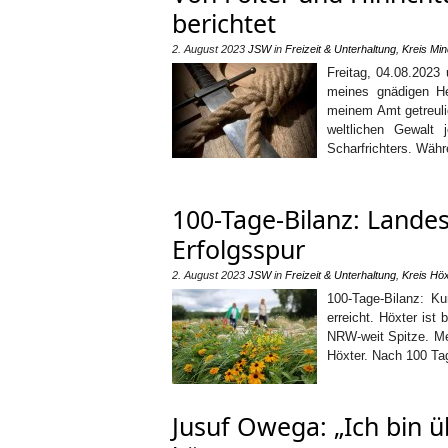
berichtet
2. August 2023
JSW
in
Freizeit & Unterhaltung
,
Kreis Mi
Freitag, 04.08.2023
meines gnädigen He
meinem Amt getreulic
weltlichen Gewalt
Scharfrichters. Wäh
100-Tage-Bilanz: Lande
Erfolgsspur
2. August 2023
JSW
in
Freizeit & Unterhaltung
,
Kreis Höx
100-Tage-Bilanz: K
erreicht. Höxter ist
NRW-weit Spitze. Me
Höxter. Nach 100 Tag
Jusuf Owega: „Ich bin 