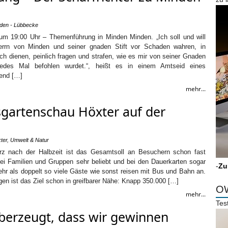
nden - Lübbecke
 um 19:00 Uhr – Themenführung in Minden Minden. „Ich soll und will
rrn von Minden und seiner gnaden Stift vor Schaden wahren, in
h dienen, peinlich fragen und strafen, wie es mir von seiner Gnaden
 jedes Mal befohlen wurdet.“, heißt es in einem Amtseid eines
rend […]
mehr...
sgartenschau Höxter auf der
ter
,
Umwelt & Natur
urz nach der Halbzeit ist das Gesamtsoll an Besuchern schon fast
 bei Familien und Gruppen sehr beliebt und bei den Dauerkarten sogar
-
Zu
hr als doppelt so viele Gäste wie sonst reisen mit Bus und Bahn an.
en ist das Ziel schon in greifbarer Nähe: Knapp 350.000 […]
OW
mehr...
Tes
überzeugt, dass wir gewinnen