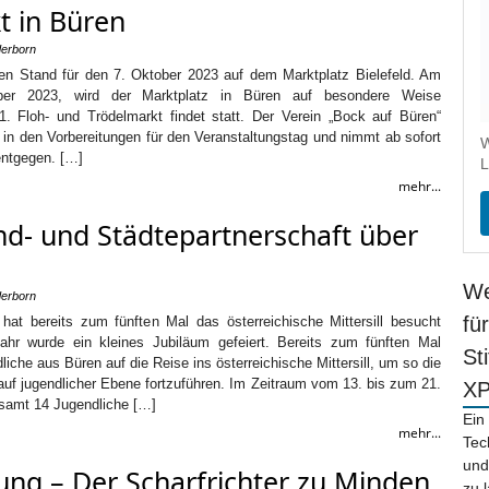
t in Büren
derborn
hren Stand für den 7. Oktober 2023 auf dem Marktplatz Bielefeld. Am
er 2023, wird der Marktplatz in Büren auf besondere Weise
 1. Floh- und Trödelmarkt findet statt. Der Verein „Bock auf Büren“
n in den Vorbereitungen für den Veranstaltungstag und nimmt ab sofort
W
ntgegen. […]
L
mehr...
und- und Städtepartnerschaft über
We
derborn
fü
hat bereits zum fünften Mal das österreichische Mittersill besucht
ahr wurde ein kleines Jubiläum gefeiert. Bereits zum fünften Mal
St
iche aus Büren auf die Reise ins österreichische Mittersill, um so die
auf jugendlicher Ebene fortzuführen. Im Zeitraum vom 13. bis zum 21.
X
esamt 14 Jugendliche […]
Ein
mehr...
Tec
und
ung – Der Scharfrichter zu Minden
zu 