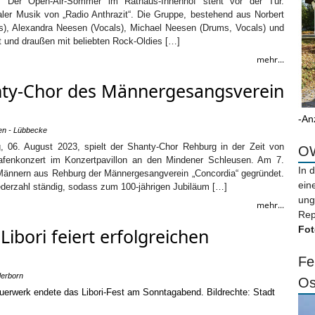
ies Der Open-Air-Sommer im Rathaus-Innenhof steht vor der Tür.
kaler Musik von „Radio Anthrazit“. Die Gruppe, bestehend aus Norbert
s), Alexandra Neesen (Vocals), Michael Neesen (Drums, Vocals) und
t und draußen mit beliebten Rock-Oldies […]
mehr...
nty-Chor des Männergesangsverein
-An
en - Lübbecke
 06. August 2023, spielt der Shanty-Chor Rehburg in der Zeit von
OW
afenkonzert im Konzertpavillon an den Mindener Schleusen. Am 7.
In 
ännern aus Rehburg der Männergesangverein „Concordia“ gegründet.
ein
ederzahl ständig, sodass zum 100-jährigen Jubiläum […]
ung
mehr...
Rep
Fot
Libori feiert erfolgreichen
Fe
derborn
Os