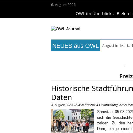
6. August 2026
OWL im Überblick
Bielefel
NEUES aus OWL
August im Marta:
Frühaufsteher-F
Titelseite
Beruf & Bildung
Fr
Wissenschaft & Hochschule
M
Frei
Historische Stadtführu
Daten
3. August 2023
JSW
in
Freizeit & Unterhaltung
,
Kreis Mi
Samstag, 05.08.2023
sich die Geschichte
zeigen. Zu den her
Dom, einige eindr