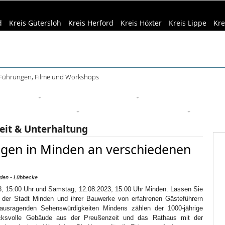
d
Kreis Gütersloh
Kreis Herford
Kreis Höxter
Kreis Lippe
Kre
 Führungen, Filme und Workshops
ührung im Mindener Museum am 13. August
eizeittipps
Haus & Garten
Kultur
Lifestyle
Sport
Um
edizin & Gesundheit
Kind & Familie
Tourismus
zeit & Unterhaltung
ngen in Minden an verschiedenen
nden - Lübbecke
, 15:00 Uhr und Samstag, 12.08.2023, 15:00 Uhr Minden. Lassen Sie
 der Stadt Minden und ihrer Bauwerke von erfahrenen Gästeführern
ausragenden Sehenswürdigkeiten Mindens zählen der 1000-jährige
ucksvolle Gebäude aus der Preußenzeit und das Rathaus mit der