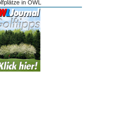
lfplätze in OWL