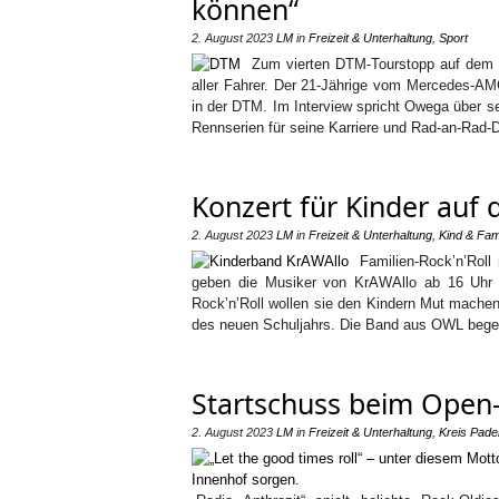
können“
2. August 2023
LM
in
Freizeit & Unterhaltung
,
Sport
Zum vierten DTM-Tourstopp auf dem N
aller Fahrer. Der 21-Jährige vom Mercedes-AM
in der DTM. Im Interview spricht Owega über 
Rennserien für seine Karriere und Rad-an-Rad-
Konzert für Kinder auf 
2. August 2023
LM
in
Freizeit & Unterhaltung
,
Kind & Fami
Familien-Rock’n’Roll
geben die Musiker von KrAWAllo ab 16 Uhr ei
Rock’n’Roll wollen sie den Kindern Mut machen
des neuen Schuljahrs. Die Band aus OWL begei
Startschuss beim Open
2. August 2023
LM
in
Freizeit & Unterhaltung
,
Kreis Pade