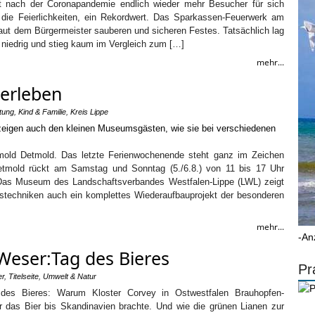
st nach der Coronapandemie endlich wieder mehr Besucher für sich
 die Feierlichkeiten, ein Rekordwert. Das Sparkassen-Feuerwerk am
laut dem Bürgermeister sauberen und sicheren Festes. Tatsächlich lag
ri niedrig und stieg kaum im Vergleich zum […]
mehr...
 erleben
ltung
,
Kind & Familie
,
Kreis Lippe
old Detmold. Das letzte Ferienwochenende steht ganz im Zeichen
tmold rückt am Samstag und Sonntag (5./6.8.) von 11 bis 17 Uhr
t. Das Museum des Landschaftsverbandes Westfalen-Lippe (LWL) zeigt
stechniken auch ein komplettes Wiederaufbauprojekt der besonderen
mehr...
-An
Weser:Tag des Bieres
Pr
er
,
Titelseite
,
Umwelt & Natur
 des Bieres: Warum Kloster Corvey in Ostwestfalen Brauhopfen-
r das Bier bis Skandinavien brachte. Und wie die grünen Lianen zur