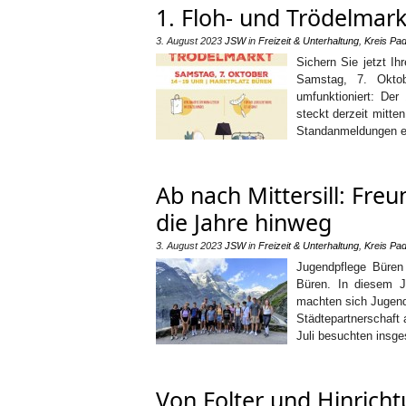
1. Floh- und Trödelmark
3. August 2023
JSW
in
Freizeit & Unterhaltung
,
Kreis Pa
Sichern Sie jetzt I
Samstag, 7. Oktob
umfunktioniert: Der
steckt derzeit mitte
Standanmeldungen e
Ab nach Mittersill: Fre
die Jahre hinweg
3. August 2023
JSW
in
Freizeit & Unterhaltung
,
Kreis Pa
Jugendpflege Büren 
Büren. In diesem J
machten sich Jugendl
Städtepartnerschaft 
Juli besuchten insg
Von Folter und Hinricht