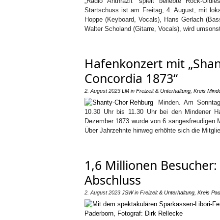
„Radio Anthrazit“ spielt beliebte Rock-Old
Startschuss ist am Freitag, 4. August, mit lo
Hoppe (Keyboard, Vocals), Hans Gerlach (Bas
Walter Scholand (Gitarre, Vocals), wird umsons
Hafenkonzert mit „Sha
Concordia 1873“
2. August 2023
LM
in
Freizeit & Unterhaltung
,
Kreis Mind
Minden. Am Sonntag,
10.30 Uhr bis 11.30 Uhr bei den Mindener H
Dezember 1873 wurde von 6 sangesfreudigen M
Über Jahrzehnte hinweg erhöhte sich die Mitgli
1,6 Millionen Besucher: 
Abschluss
2. August 2023
JSW
in
Freizeit & Unterhaltung
,
Kreis Pa