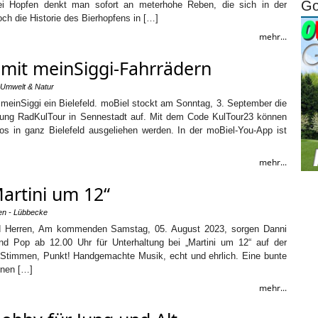
Go
ei Hopfen denkt man sofort an meterhohe Reben, die sich in der
ch die Historie des Bierhopfens in […]
mehr...
 mit meinSiggi-Fahrrädern
Umwelt & Natur
meinSiggi ein Bielefeld. moBiel stockt am Sonntag, 3. September die
altung RadKulTour in Sennestadt auf. Mit dem Code KulTour23 können
s in ganz Bielefeld ausgeliehen werden. In der moBiel-You-App ist
mehr...
artini um 12“
en - Lübbecke
 Herren, Am kommenden Samstag, 05. August 2023, sorgen Danni
d Pop ab 12.00 Uhr für Unterhaltung bei „Martini um 12“ auf der
i Stimmen, Punkt! Handgemachte Musik, echt und ehrlich. Eine bunte
nnen […]
mehr...