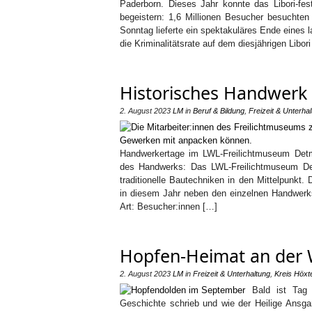
Paderborn. Dieses Jahr konnte das Libori-fe
begeistern: 1,6 Millionen Besucher besuchten
Sonntag lieferte ein spektakuläres Ende eines 
die Kriminalitätsrate auf dem diesjährigen Libo
Historisches Handwerk
2. August 2023
LM
in
Beruf & Bildung
,
Freizeit & Unterha
Handwerkertage im LWL-Freilichtmuseum Detm
des Handwerks: Das LWL-Freilichtmuseum De
traditionelle Bautechniken in den Mittelpunk
in diesem Jahr neben den einzelnen Handwerk
Art: Besucher:innen […]
Hopfen-Heimat an der 
2. August 2023
LM
in
Freizeit & Unterhaltung
,
Kreis Höxt
Bald ist Tag
Geschichte schrieb und wie der Heilige Ansga