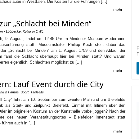
athauslaube in Westfalen. Die Kosten für die Führungen […]
mehr...
ur „Schlacht bei Minden“
en - Lübbecke
,
Kultur in OWL
h, 9. August, findet um 12:45 Uhr im Mindener Museum wieder eine
pausenführung statt. Museumsleiter Philipp Koch stellt dabei das
F
s der „Schlacht bei Minden“ am 1. August 1759 und den Ablauf der
P
m fand die Schlacht überhaupt hier bei Minden statt? Und warum
erren eigentlich, Schlachten möglichst zu […]
mehr...
n: Lauf-Event durch die City
ind & Familie
,
Sport
,
Titelseite
oll City“ führt am 10. September zum zweiten Mal rund um Bielefelds
nk als Start- und Zielpunkt Bielefeld. Einmal mit Inlinern über den
der im originellen Kostüm an der Kunsthalle vorbei joggen? Nach der
ere des neuen Veranstaltungsortes – Bielefelder Innenstadt statt
führen auch in […]
mehr...