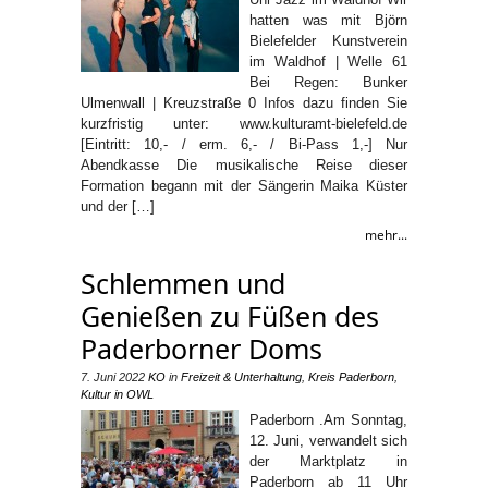
hatten was mit Björn
Bielefelder Kunstverein
im Waldhof | Welle 61
Bei Regen: Bunker
Ulmenwall | Kreuzstraße 0 Infos dazu finden Sie
kurzfristig unter: www.kulturamt-bielefeld.de
[Eintritt: 10,- / erm. 6,- / Bi-Pass 1,-] Nur
Abendkasse Die musikalische Reise dieser
Formation begann mit der Sängerin Maika Küster
und der […]
mehr...
Schlemmen und
Genießen zu Füßen des
Paderborner Doms
7. Juni 2022
KO
in
Freizeit & Unterhaltung
,
Kreis Paderborn
,
Kultur in OWL
Paderborn .Am Sonntag,
12. Juni, verwandelt sich
der Marktplatz in
Paderborn ab 11 Uhr