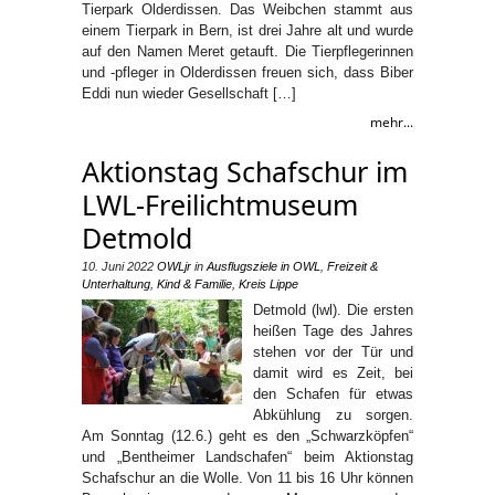
Tierpark Olderdissen. Das Weibchen stammt aus
einem Tierpark in Bern, ist drei Jahre alt und wurde
auf den Namen Meret getauft. Die Tierpflegerinnen
und -pfleger in Olderdissen freuen sich, dass Biber
Eddi nun wieder Gesellschaft […]
mehr...
Aktionstag Schafschur im
LWL-Freilichtmuseum
Detmold
10. Juni 2022
OWLjr
in
Ausflugsziele in OWL
,
Freizeit &
Unterhaltung
,
Kind & Familie
,
Kreis Lippe
Detmold (lwl). Die ersten
heißen Tage des Jahres
stehen vor der Tür und
damit wird es Zeit, bei
den Schafen für etwas
Abkühlung zu sorgen.
Am Sonntag (12.6.) geht es den „Schwarzköpfen“
und „Bentheimer Landschafen“ beim Aktionstag
Schafschur an die Wolle. Von 11 bis 16 Uhr können