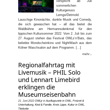
verspricht ab Juli
sommerlichen
Kulturgenuss
Lemgo/Detmold.
Lauschige Kinonächte, dunkle Musik und Comedy,
die sich gewaschen hat – all das bietet die
Waldbühne am Hermannsdenkmal für den
lippischen Kultursommer 2022. Vom 2. Juli bis zum
27. August stehen das Festival OWLs’n’Bats, das
beliebte Mondscheinkino und NightWash aus dem
Kölner Waschsalon auf dem Programm. […]
mehr...
Regionalfahrtag mit
Livemusik – PHIL Solo
und Lennart Limebird
erklingen die
Museumseisenbahn
21. Juni 2022
OWLjr
in
Ausflugsziele in OWL
,
Freizeit &
Unterhaltung
,
Kind & Familie
,
Kreis Lippe
,
Kultur in OWL
,
Titelseite