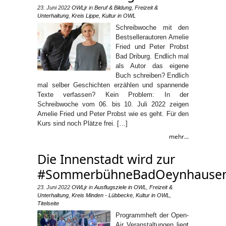
23. Juni 2022
OWLjr
in
Beruf & Bildung
,
Freizeit &
Unterhaltung
,
Kreis Lippe
,
Kultur in OWL
Schreibwoche mit den
Bestsellerautoren Amelie
Fried und Peter Probst
Bad Driburg. Endlich mal
als Autor das eigene
Buch schreiben? Endlich
mal selber Geschichten erzählen und spannende
Texte verfassen? Kein Problem: In der
Schreibwoche vom 06. bis 10. Juli 2022 zeigen
Amelie Fried und Peter Probst wie es geht. Für den
Kurs sind noch Plätze frei. […]
mehr...
Die Innenstadt wird zur
#SommerbühneBadOeynhause
23. Juni 2022
OWLjr
in
Ausflugsziele in OWL
,
Freizeit &
Unterhaltung
,
Kreis Minden - Lübbecke
,
Kultur in OWL
,
Titelseite
Programmheft der Open-
Air Veranstaltungen liegt