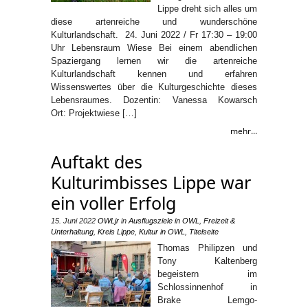
Lippe dreht sich alles um
diese artenreiche und wunderschöne
Kulturlandschaft. 24. Juni 2022 / Fr 17:30 – 19:00
Uhr Lebensraum Wiese Bei einem abendlichen
Spaziergang lernen wir die artenreiche
Kulturlandschaft kennen und erfahren
Wissenswertes über die Kulturgeschichte dieses
Lebensraumes. Dozentin: Vanessa Kowarsch
Ort: Projektwiese […]
mehr...
Auftakt des
Kulturimbisses Lippe war
ein voller Erfolg
15. Juni 2022
OWLjr
in
Ausflugsziele in OWL
,
Freizeit &
Unterhaltung
,
Kreis Lippe
,
Kultur in OWL
,
Titelseite
Thomas Philipzen und
Tony Kaltenberg
begeistern im
Schlossinnenhof in
Brake Lemgo-