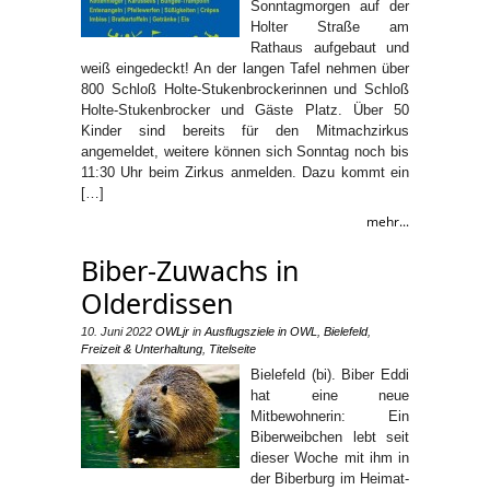
Sonntagmorgen auf der
Holter Straße am
Rathaus aufgebaut und
weiß eingedeckt! An der langen Tafel nehmen über
800 Schloß Holte-Stukenbrockerinnen und Schloß
Holte-Stukenbrocker und Gäste Platz. Über 50
Kinder sind bereits für den Mitmachzirkus
angemeldet, weitere können sich Sonntag noch bis
11:30 Uhr beim Zirkus anmelden. Dazu kommt ein
[…]
mehr...
Biber-Zuwachs in
Olderdissen
10. Juni 2022
OWLjr
in
Ausflugsziele in OWL
,
Bielefeld
,
Freizeit & Unterhaltung
,
Titelseite
Bielefeld (bi). Biber Eddi
hat eine neue
Mitbewohnerin: Ein
Biberweibchen lebt seit
dieser Woche mit ihm in
der Biberburg im Heimat-