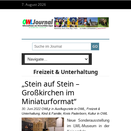
7. August 2026
Freizeit & Unterhaltung
„Stein auf Stein –
Großkirchen im
Miniaturformat“
30. Juni 2022
OWLjr
in
Ausflugsziele in OWL
,
Freizeit &
Unterhaltung
,
Kind & Familie
,
Kreis Paderborn
,
Kultur in OWL
Neue Sonderausstellung
im LWL-Museum in der