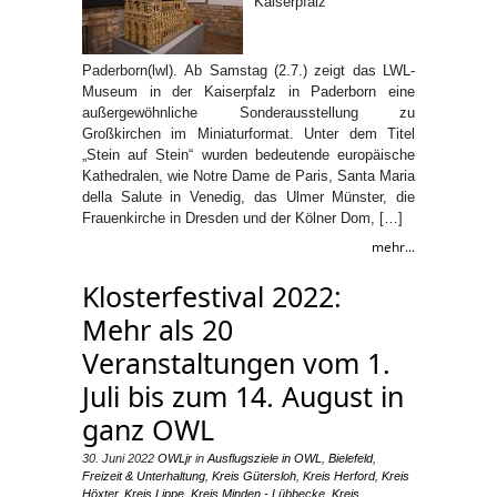
Kaiserpfalz
Paderborn(lwl). Ab Samstag (2.7.) zeigt das LWL-
Museum in der Kaiserpfalz in Paderborn eine
außergewöhnliche Sonderausstellung zu
Großkirchen im Miniaturformat. Unter dem Titel
„Stein auf Stein“ wurden bedeutende europäische
Kathedralen, wie Notre Dame de Paris, Santa Maria
della Salute in Venedig, das Ulmer Münster, die
Frauenkirche in Dresden und der Kölner Dom, […]
mehr...
Klosterfestival 2022:
Mehr als 20
Veranstaltungen vom 1.
Juli bis zum 14. August in
ganz OWL
30. Juni 2022
OWLjr
in
Ausflugsziele in OWL
,
Bielefeld
,
Freizeit & Unterhaltung
,
Kreis Gütersloh
,
Kreis Herford
,
Kreis
Höxter
,
Kreis Lippe
,
Kreis Minden - Lübbecke
,
Kreis