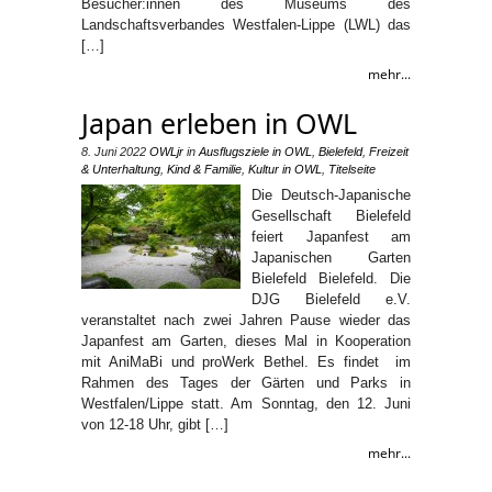
Besucher:innen des Museums des
Landschaftsverbandes Westfalen-Lippe (LWL) das
[…]
mehr...
Japan erleben in OWL
8. Juni 2022
OWLjr
in
Ausflugsziele in OWL
,
Bielefeld
,
Freizeit
& Unterhaltung
,
Kind & Familie
,
Kultur in OWL
,
Titelseite
Die Deutsch-Japanische
Gesellschaft Bielefeld
feiert Japanfest am
Japanischen Garten
Bielefeld Bielefeld. Die
DJG Bielefeld e.V.
veranstaltet nach zwei Jahren Pause wieder das
Japanfest am Garten, dieses Mal in Kooperation
mit AniMaBi und proWerk Bethel. Es findet im
Rahmen des Tages der Gärten und Parks in
Westfalen/Lippe statt. Am Sonntag, den 12. Juni
von 12-18 Uhr, gibt […]
mehr...