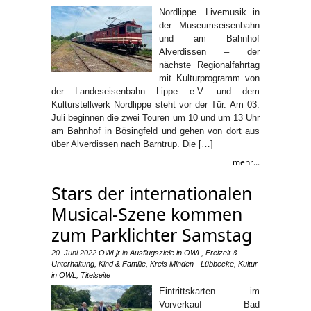
Nordlippe. Livemusik in
der Museumseisenbahn
und am Bahnhof
Alverdissen – der
nächste Regionalfahrtag
mit Kulturprogramm von
der Landeseisenbahn Lippe e.V. und dem
Kulturstellwerk Nordlippe steht vor der Tür. Am 03.
Juli beginnen die zwei Touren um 10 und um 13 Uhr
am Bahnhof in Bösingfeld und gehen von dort aus
über Alverdissen nach Barntrup. Die […]
mehr...
Stars der internationalen
Musical-Szene kommen
zum Parklichter Samstag
20. Juni 2022
OWLjr
in
Ausflugsziele in OWL
,
Freizeit &
Unterhaltung
,
Kind & Familie
,
Kreis Minden - Lübbecke
,
Kultur
in OWL
,
Titelseite
Eintrittskarten im
Vorverkauf Bad