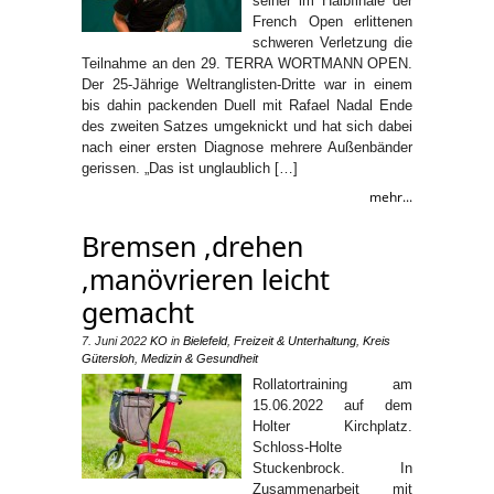
seiner im Halbfinale der
French Open erlittenen
schweren Verletzung die
Teilnahme an den 29. TERRA WORTMANN OPEN.
Der 25-Jährige Weltranglisten-Dritte war in einem
bis dahin packenden Duell mit Rafael Nadal Ende
des zweiten Satzes umgeknickt und hat sich dabei
nach einer ersten Diagnose mehrere Außenbänder
gerissen. „Das ist unglaublich […]
mehr...
Bremsen ,drehen
,manövrieren leicht
gemacht
7. Juni 2022
KO
in
Bielefeld
,
Freizeit & Unterhaltung
,
Kreis
Gütersloh
,
Medizin & Gesundheit
Rollatortraining am
15.06.2022 auf dem
Holter Kirchplatz.
Schloss-Holte
Stuckenbrock. In
Zusammenarbeit mit