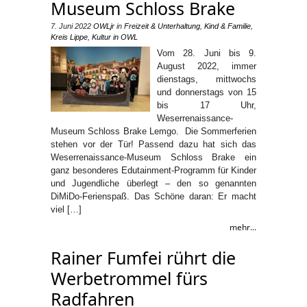
Museum Schloss Brake
7. Juni 2022
OWLjr
in
Freizeit & Unterhaltung
,
Kind & Familie
,
Kreis Lippe
,
Kultur in OWL
Vom 28. Juni bis 9.
August 2022, immer
dienstags, mittwochs
und donnerstags von 15
bis 17 Uhr,
Weserrenaissance-
Museum Schloss Brake Lemgo. Die Sommerferien
stehen vor der Tür! Passend dazu hat sich das
Weserrenaissance-Museum Schloss Brake ein
ganz besonderes Edutainment-Programm für Kinder
und Jugendliche überlegt – den so genannten
DiMiDo-Ferienspaß. Das Schöne daran: Er macht
viel […]
mehr...
Rainer Fumfei rührt die
Werbetrommel fürs
Radfahren