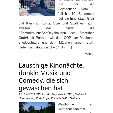
nun vor Bad
Oeynhausen. Vom 2.
Juli bis 10. September
lädt die Innenstadt Groß
und Klein zu Kultur, Spiel und Spaß ein. Zum
zweiten Mal findet die
#SommerbühneBadOeynhausen der Staatsbad
GmbH mit Partnern wie dem GOP, der Druckerei,
shedoesfuture und dem Märchenmuseum statt.
Jeden Samstag von 11 – 14 Uhr […]
mehr...
Lauschige Kinonächte,
dunkle Musik und
Comedy, die sich
gewaschen hat
22. Juni 2022
OWLjr
in
Ausflugsziele in OWL
,
Freizeit &
Unterhaltung
,
Kreis Lippe
,
Kultur in OWL
,
Titelseite
Waldbühne am
Hermannsdenkmal