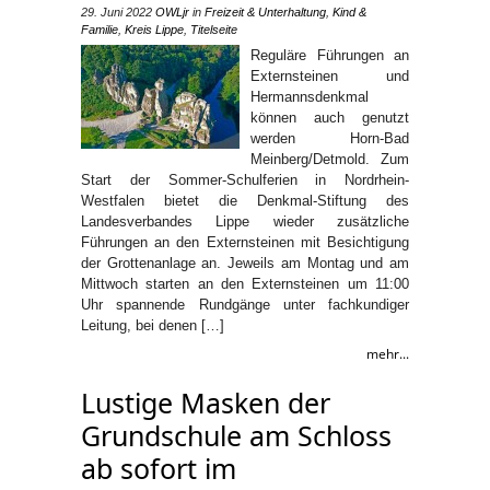
29. Juni 2022
OWLjr
in
Freizeit & Unterhaltung
,
Kind &
Familie
,
Kreis Lippe
,
Titelseite
Reguläre Führungen an
Externsteinen und
Hermannsdenkmal
können auch genutzt
werden Horn-Bad
Meinberg/Detmold. Zum
Start der Sommer-Schulferien in Nordrhein-
Westfalen bietet die Denkmal-Stiftung des
Landesverbandes Lippe wieder zusätzliche
Führungen an den Externsteinen mit Besichtigung
der Grottenanlage an. Jeweils am Montag und am
Mittwoch starten an den Externsteinen um 11:00
Uhr spannende Rundgänge unter fachkundiger
Leitung, bei denen […]
mehr...
Lustige Masken der
Grundschule am Schloss
ab sofort im