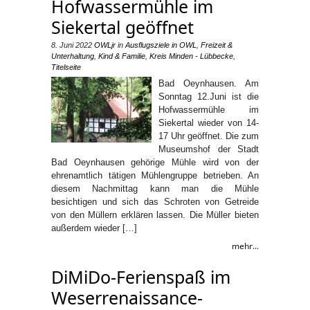
Hofwassermühle im
Siekertal geöffnet
8. Juni 2022
OWLjr
in
Ausflugsziele in OWL
,
Freizeit &
Unterhaltung
,
Kind & Familie
,
Kreis Minden - Lübbecke
,
Titelseite
Bad Oeynhausen. Am
Sonntag 12.Juni ist die
Hofwassermühle im
Siekertal wieder von 14-
17 Uhr geöffnet. Die zum
Museumshof der Stadt
Bad Oeynhausen gehörige Mühle wird von der
ehrenamtlich tätigen Mühlengruppe betrieben. An
diesem Nachmittag kann man die Mühle
besichtigen und sich das Schroten von Getreide
von den Müllern erklären lassen. Die Müller bieten
außerdem wieder […]
mehr...
DiMiDo-Ferienspaß im
Weserrenaissance-