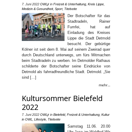
7. Juni 2022
OWLjr
in
Freizeit & Unterhaltung
,
Kreis Lippe
,
Medizin & Gesundheit
,
Sport
,
Titelseite
Der Botschafter für das
Stadtradeln, Rainer
Fumfei, hat auf
Einladung des Kreises
Lippe die Stadt Detmold
besucht. Der gebürtige
Kölner ist seit dem 8. Mai auf seinem Zweirad quer
durch Deutschland unterwegs, um fürs Mitmachen
beim Stadtradeln zu werben. Im Detmolder Rathaus
schilderte der Botschafter seine Eindrücke von
Detmold als fahrradfreundliche Stadt. Detmold. „Sie
sind […]
mehr...
Kultursommer Bielefeld
2022
7. Juni 2022
OWLjr
in
Bielefeld
,
Freizeit & Unterhaltung
,
Kultur
in OWL
,
Lifestyle
,
Titelseite
Samstag 11.06. 20.00
Uhr Jazz im Waldhof Wir