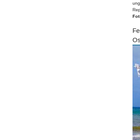
ung
Rep
Fot
Fe
Os