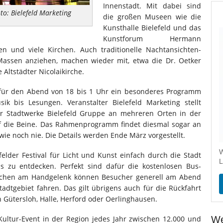
Innenstadt. Mit dabei sind
to: Bielefeld Marketing
die großen Museen wie die
Kunsthalle Bielefeld und das
Kunstforum Hermann
en und viele Kirchen. Auch traditionelle Nachtansichten-
Massen anziehen, machen wieder mit, etwa die Dr. Oetker
 Altstädter Nicolaikirche.
 für den Abend von 18 bis 1 Uhr ein besonderes Programm
ik bis Lesungen. Veranstalter Bielefeld Marketing stellt
Stadtwerke Bielefeld Gruppe an mehreren Orten in der
auf die Beine. Das Rahmenprogramm findet diesmal sogar an
 wie noch nie. Die Details werden Ende März vorgestellt.
W
elder Festival für Licht und Kunst einfach durch die Stadt
L
as zu entdecken. Perfekt sind dafür die kostenlosen Bus-
dchen am Handgelenk können Besucher generell am Abend
dtgebiet fahren. Das gilt übrigens auch für die Rückfahrt
 Gütersloh, Halle, Herford oder Oerlinghausen.
Kultur-Event in der Region jedes Jahr zwischen 12.000 und
We