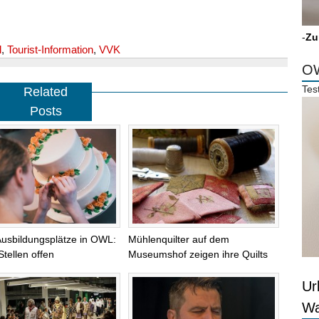
-
Zu
l
,
Tourist-Information
,
VVK
OW
Tes
Related
Posts
Ausbildungsplätze in OWL:
Mühlenquilter auf dem
Stellen offen
Museumshof zeigen ihre Quilts
Ur
Wa