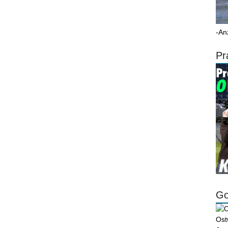
-An
Pr
Go