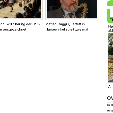
tion Skill Sharing der HSBI
Matteo Raggi Quartett in
lin ausgezeichnet
Harsewinkel spielt zweimal
-An
OW
In 
ein