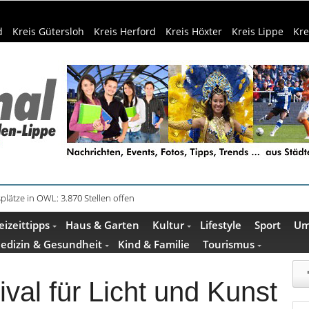
d
Kreis Gütersloh
Kreis Herford
Kreis Höxter
Kreis Lippe
Kre
in Küche und Bad schont Ressourcen
eizeittipps
Haus & Garten
Kultur
Lifestyle
Sport
Um
edizin & Gesundheit
Kind & Familie
Tourismus
ival für Licht und Kunst