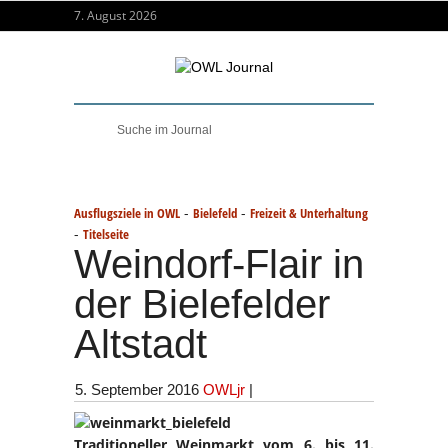
7. August 2026
-
-
Ausflugsziele in OWL
Bielefeld
Freizeit & Unterhaltung
-
Titelseite
Weindorf-Flair in
der Bielefelder
Altstadt
5. September 2016
OWLjr
|
Traditioneller Weinmarkt vom 6. bis 11.