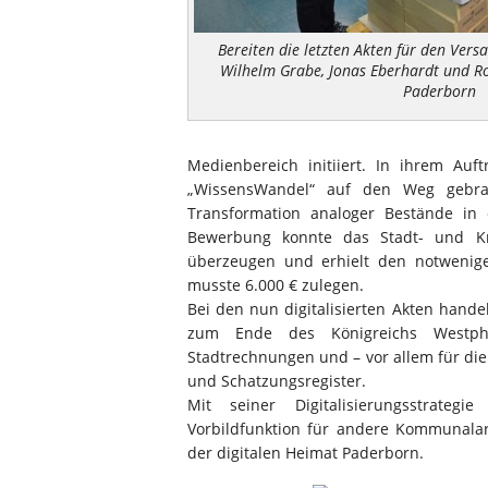
Bereiten die letzten Akten für den Versan
Wilhelm Grabe, Jonas Eberhardt und R
Paderborn
Medienbereich initiiert. In ihrem Au
„WissensWandel“ auf den Weg gebrac
Transformation analoger Bestände in d
Bewerbung konnte das Stadt- und Kre
überzeugen und erhielt den notwenige
musste 6.000 € zulegen.
Bei den nun digitalisierten Akten hande
zum Ende des Königreichs Westphal
Stadtrechnungen und – vor allem für di
und Schatzungsregister.
Mit seiner Digitalisierungsstrate
Vorbildfunktion für andere Kommunalarc
der digitalen Heimat Paderborn.