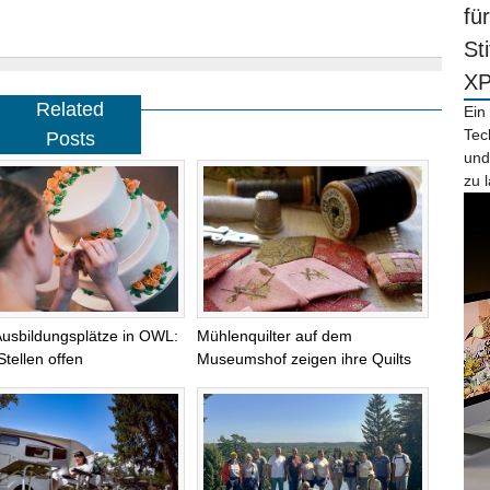
fü
St
X
Related
Ein
Tec
Posts
und
zu 
Ausbildungsplätze in OWL:
Mühlenquilter auf dem
Stellen offen
Museumshof zeigen ihre Quilts