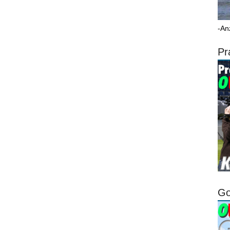
-An
Pr
Go