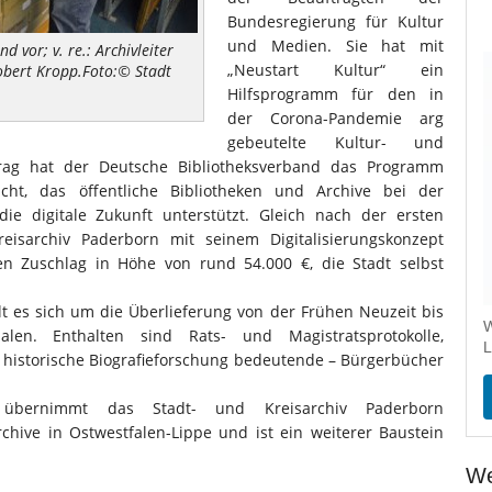
Bundesregierung für Kultur
und Medien. Sie hat mit
d vor; v. re.: Archivleiter
„Neustart Kultur“ ein
obert Kropp.Foto:© Stadt
Hilfsprogramm für den in
der Corona-Pandemie arg
gebeutelte Kultur- und
ftrag hat der Deutsche Bibliotheksverband das Programm
ht, das öffentliche Bibliotheken und Archive bei der
ie digitale Zukunft unterstützt. Gleich nach der ersten
isarchiv Paderborn mit seinem Digitalisierungskonzept
n Zuschlag in Höhe von rund 54.000 €, die Stadt selbst
lt es sich um die Überlieferung von der Frühen Neuzeit bis
W
en. Enthalten sind Rats- und Magistratsprotokolle,
L
e historische Biografieforschung bedeutende – Bürgerbücher
gie übernimmt das Stadt- und Kreisarchiv Paderborn
hive in Ostwestfalen-Lippe und ist ein weiterer Baustein
We