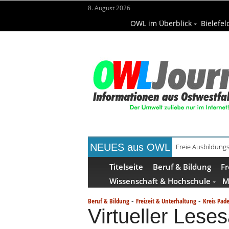
8. August 2026
OWL im Überblick
Bielefel
NEUES aus OWL
Freie Ausbildungs
Recyclingpapier 
Titelseite
Beruf & Bildung
Fr
Wissenschaft & Hochschule
M
-
-
Beruf & Bildung
Freizeit & Unterhaltung
Kreis Pad
Virtueller Leses