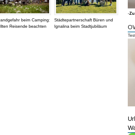
-
Zu
randgefahr beim Camping:
Städtepartnerschaft Büren und
llten Reisende beachten
Ignalina beim Stadtjubiläum
OW
Tes
Ur
Wa