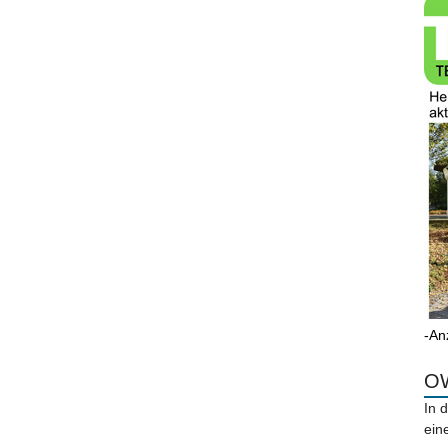
-An
OW
In 
ein