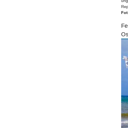
ung
Rep
Fot
Fe
Os