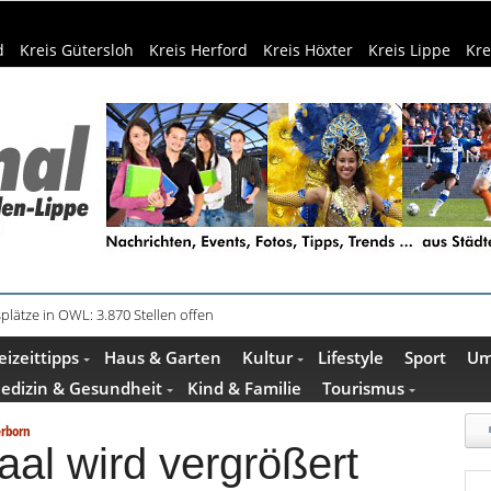
d
Kreis Gütersloh
Kreis Herford
Kreis Höxter
Kreis Lippe
Kre
plätze in OWL: 3.870 Stellen offen
in Küche und Bad schont Ressourcen
eizeittipps
Haus & Garten
Kultur
Lifestyle
Sport
Um
edizin & Gesundheit
Kind & Familie
Tourismus
erborn
aal wird vergrößert