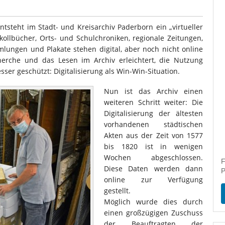
ntsteht im Stadt- und Kreisarchiv Paderborn ein „virtueller
okollbücher, Orts- und Schulchroniken, regionale Zeitungen,
mlungen und Plakate stehen digital, aber noch nicht online
erche und das Lesen im Archiv erleichtert, die Nutzung
sser geschützt: Digitalisierung als Win-Win-Situation.
Nun ist das Archiv einen
weiteren Schritt weiter: Die
Digitalisierung der ältesten
vorhandenen städtischen
Akten aus der Zeit von 1577
bis 1820 ist in wenigen
Wochen abgeschlossen.
F
Diese Daten werden dann
P
online zur Verfügung
gestellt.
Möglich wurde dies durch
einen großzügigen Zuschuss
der Beauftragten der