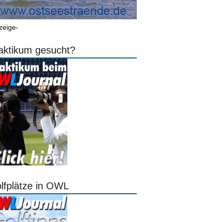
zeige-
aktikum gesucht?
lfplätze in OWL