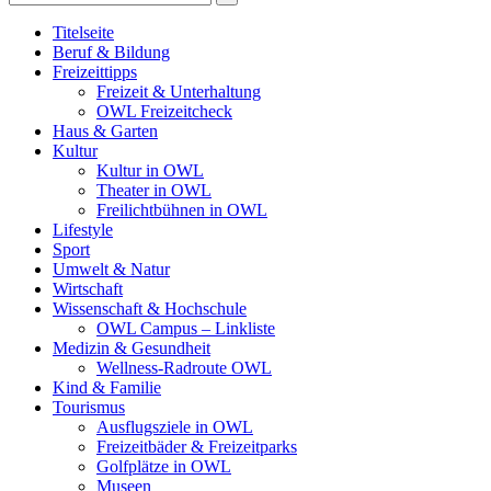
Titelseite
Beruf & Bildung
Freizeittipps
Freizeit & Unterhaltung
OWL Freizeitcheck
Haus & Garten
Kultur
Kultur in OWL
Theater in OWL
Freilichtbühnen in OWL
Lifestyle
Sport
Umwelt & Natur
Wirtschaft
Wissenschaft & Hochschule
OWL Campus – Linkliste
Medizin & Gesundheit
Wellness-Radroute OWL
Kind & Familie
Tourismus
Ausflugsziele in OWL
Freizeitbäder & Freizeitparks
Golfplätze in OWL
Museen