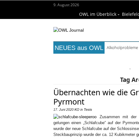
9. August 2026
OWL im Überblick
Bielefel
NEUES aus OWL
Alkoholprobleme 
Titelseite
Beruf & Bildung
Fr
Wissenschaft & Hochschule
M
Tag Ar
Übernachten wie die Gr
Pyrmont
17. Juni 2020
KO
in
Tests
Zusammen mit der F
gelungen einen „Schlafcube“ auf der Pyrmonte
wurde der neue Schlafcube auf der Schlossins
Steckbauprinzip wurde der ca. 12 Kubikmeter g