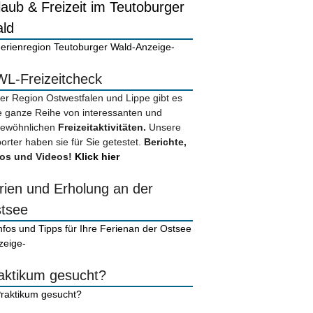
laub & Freizeit im Teutoburger
ld
-Anzeige-
L-Freizeitcheck
der Region Ostwestfalen und Lippe gibt es
e ganze Reihe von interessanten und
ewöhnlichen
Freizeitaktivitäten.
Unsere
orter haben sie für Sie getestet.
Berichte,
os und Videos!
Klick hier
rien und Erholung an der
tsee
zeige-
aktikum gesucht?