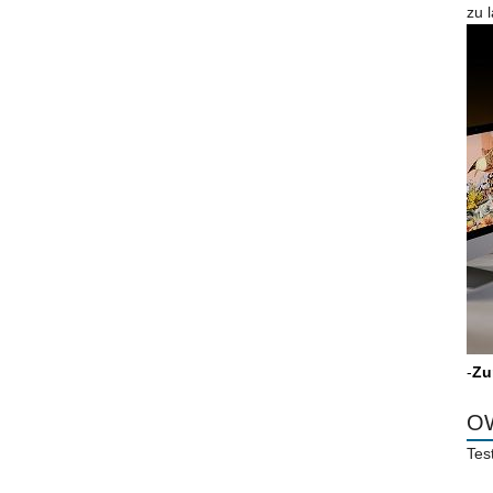
zu 
-
Zu
OW
Tes