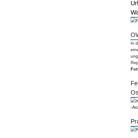
Ur
Wa
OW
In 
ein
ung
Rep
Fot
Fe
Os
-An
Pr