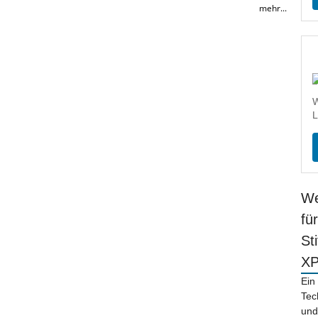
mehr...
W
L
We
fü
St
X
Ein
Tec
und