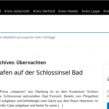
d
Kreis Gütersloh
Kreis Herford
Kreis Höxter
Kreis Lippe
Kre
in Bielefeld verursachen mehr Fehltage
eizeittipps
Haus & Garten
Kultur
Lifestyle
Sport
Um
edizin & Gesundheit
Kind & Familie
Tourismus
chives:
Übernachten
afen auf der Schlossinsel Bad
irma „sleeperoo“ aus Hamburg ist es dem Kuratorium Schloss
F
r Schlossinsel aufzustellen. Bad Pyrmont. Bereits zum Pfingstfest
P
el aufgebaut und beherbergte zwei Gäste aus dem Raum Hannover. Im
roße Cube aufgebaut und bietet für seine […]