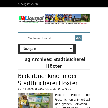
8. August 2026
Tag Archives:
Stadtbücherei
Höxter
Bilderbuchkino in der
Stadtbücherei Höxter
25. Juli 2023
LM
in
Kind & Familie
,
Kreis Höxter
Höxter. Erlebe die
Geschichten animiert auf
der großen Leinwand