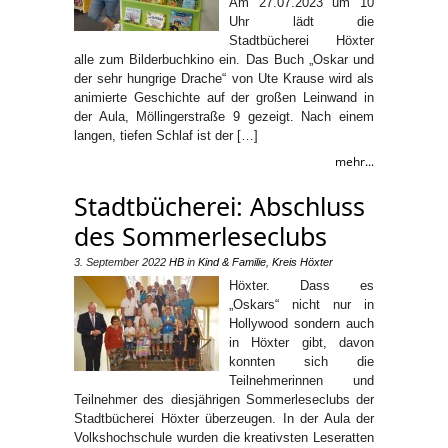
Am 27.07.2023 um 10
Uhr lädt die
Stadtbücherei Höxter
alle zum Bilderbuchkino ein. Das Buch „Oskar und
der sehr hungrige Drache“ von Ute Krause wird als
animierte Geschichte auf der großen Leinwand in
der Aula, Möllingerstraße 9 gezeigt. Nach einem
langen, tiefen Schlaf ist der […]
mehr...
Stadtbücherei: Abschluss
des Sommerleseclubs
3. September 2022
HB
in
Kind & Familie
,
Kreis Höxter
Höxter. Dass es
„Oskars“ nicht nur in
Hollywood sondern auch
in Höxter gibt, davon
konnten sich die
Teilnehmerinnen und
Teilnehmer des diesjährigen Sommerleseclubs der
Stadtbücherei Höxter überzeugen. In der Aula der
Volkshochschule wurden die kreativsten Leseratten