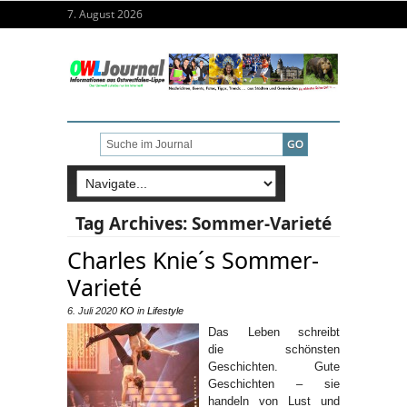
7. August 2026
Tag Archives:
Sommer-Varieté
Charles Knie´s Sommer-
Varieté
6. Juli 2020
KO
in
Lifestyle
Das Leben schreibt
die schönsten
Geschichten. Gute
Geschichten – sie
handeln von Lust und