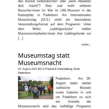
den Buckel runterrutschen“ oder „wenn Abwarten
dick macht“? Dies und mehr erfahren
Besucher:innen im Mai im LWL-Museum in der
Kaiserpfalz in Paderborn. Am Internationalen
Museumstag (15.5.) steht ein besonderes
Veranstaltungsformat auf dem Programm: Unter
dem Motto „Lieblingsstücke“ stellen
Museumsmitarbeiter:innen ihre Lieblingsfunde vor
[…]
mehr...
Museumstag statt
Museumsnacht
24. August 2021
KO
in
Freizeit & Unterhaltung
,
Kreis
Paderborn
Paderborn. Am 28.
August laden wieder
zahlreiche Museen
sowie Galerien in und
um Paderborn zu sich
ein. Anstelle der
Museumsnacht wird das vielfältige Programm