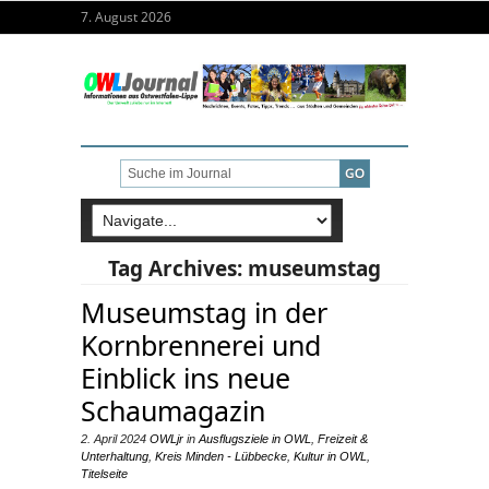
7. August 2026
Tag Archives:
museumstag
Museumstag in der
Kornbrennerei und
Einblick ins neue
Schaumagazin
2. April 2024
OWLjr
in
Ausflugsziele in OWL
,
Freizeit &
Unterhaltung
,
Kreis Minden - Lübbecke
,
Kultur in OWL
,
Titelseite