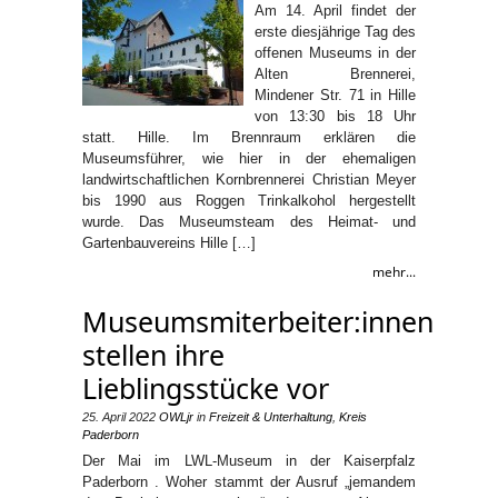
Am 14. April findet der
erste diesjährige Tag des
offenen Museums in der
Alten Brennerei,
Mindener Str. 71 in Hille
von 13:30 bis 18 Uhr
statt. Hille. Im Brennraum erklären die
Museumsführer, wie hier in der ehemaligen
landwirtschaftlichen Kornbrennerei Christian Meyer
bis 1990 aus Roggen Trinkalkohol hergestellt
wurde. Das Museumsteam des Heimat- und
Gartenbauvereins Hille […]
mehr...
Museumsmiterbeiter:innen
stellen ihre
Lieblingsstücke vor
25. April 2022
OWLjr
in
Freizeit & Unterhaltung
,
Kreis
Paderborn
Der Mai im LWL-Museum in der Kaiserpfalz
Paderborn . Woher stammt der Ausruf „jemandem