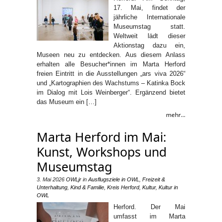
17. Mai, findet der
jährliche Internationale
Museumstag statt.
Weltweit lädt dieser
Aktionstag dazu ein,
Museen neu zu entdecken. Aus diesem Anlass
erhalten alle Besucher*innen im Marta Herford
freien Eintritt in die Ausstellungen „ars viva 2026“
und „Kartographien des Wachstums – Katinka Bock
im Dialog mit Lois Weinberger“. Ergänzend bietet
das Museum ein […]
mehr...
Marta Herford im Mai:
Kunst, Workshops und
Museumstag
3. Mai 2026
OWLjr
in
Ausflugsziele in OWL
,
Freizeit &
Unterhaltung
,
Kind & Familie
,
Kreis Herford
,
Kultur
,
Kultur in
OWL
Herford. Der Mai
umfasst im Marta