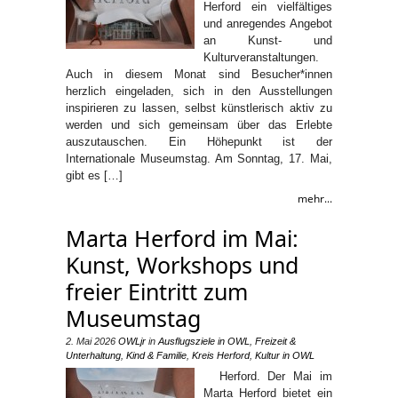
Herford ein vielfältiges
und anregendes Angebot
an Kunst- und
Kulturveranstaltungen.
Auch in diesem Monat sind Besucher*innen
herzlich eingeladen, sich in den Ausstellungen
inspirieren zu lassen, selbst künstlerisch aktiv zu
werden und sich gemeinsam über das Erlebte
auszutauschen. Ein Höhepunkt ist der
Internationale Museumstag. Am Sonntag, 17. Mai,
gibt es […]
mehr...
Marta Herford im Mai:
Kunst, Workshops und
freier Eintritt zum
Museumstag
2. Mai 2026
OWLjr
in
Ausflugsziele in OWL
,
Freizeit &
Unterhaltung
,
Kind & Familie
,
Kreis Herford
,
Kultur in OWL
Herford. Der Mai im
Marta Herford bietet ein