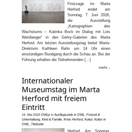
Finissage im Marta
Herford endet am
Sonntag, 7. Juni 2026,
die Ausstellung
„Kartographien des
Wachstums – Katinka Bock im Dialog mit Lois
Weinberger“ in den Gehry-Galerien des Marta
Herford. Am letzten Ausstellungstag bietet Marta-
Direktorin Kathleen Rahn um 14 Uhr einen
einstündigen Rundgang durch die Schau an. Bei der
Führung erhalten die Teilnehmenden […]
mehr...
Internationaler
Museumstag im Marta
Herford mit freiem
Eintritt
16. Mai 2026
OWLjr
in
Ausflugsziele in OWL
,
Freizeit &
Unterhaltung
,
Kind & Familie
,
Kreis Herford
,
Kultur
,
Kultur in
OWL
,
Titelseite
Herford. Am Sonntag,