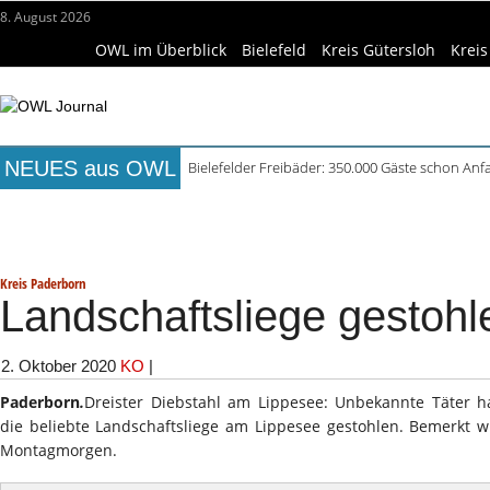
8. August 2026
OWL im Überblick
Bielefeld
Kreis Gütersloh
Kreis
NEUES aus OWL
Bielefelder Freibäder: 350.000 Gäste schon An
Freie Ausbildungsplätze in OWL: 3.870 Stellen o
Titelseite
Beruf & Bildung
Freizeittipps
Haus & Ga
Recyclingpapier in Küche und Bad schont Res
Mittelalterliche Siedlungsspuren in Werther ent
Wissenschaft & Hochschule
Medizin & Gesundheit
K
Mühlenquilter auf dem Museumshof zeigen ihre
Kreis Paderborn
Landschaftsliege gestohl
2. Oktober 2020
KO
|
Paderborn
.
Dreister Diebstahl am Lippesee: Unbekannte Täter
die beliebte Landschaftsliege am Lippesee gestohlen. Bemerkt
Montagmorgen.