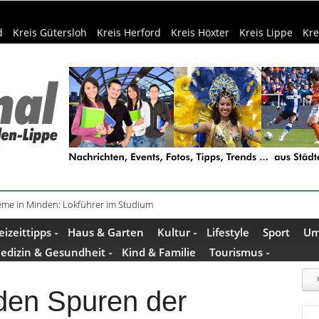
d
Kreis Gütersloh
Kreis Herford
Kreis Höxter
Kreis Lippe
Kre
teme in Minden: Lokführer im Studium
eizeittipps
Haus & Garten
Kultur
Lifestyle
Sport
Um
edizin & Gesundheit
Kind & Familie
Tourismus
den Spuren der