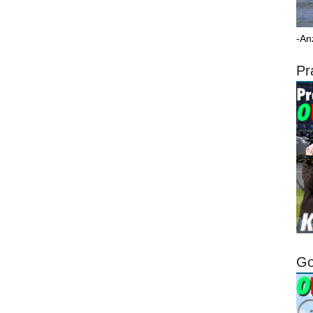
-An
Pr
Go