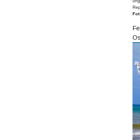
ung
Rep
Fot
Fe
Os