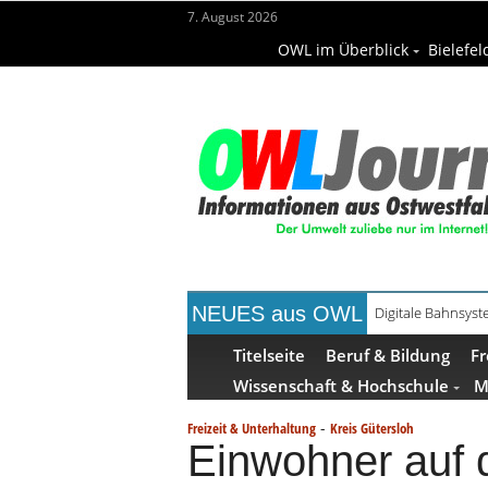
7. August 2026
OWL im Überblick
Bielefel
NEUES aus OWL
Digitale Bahnsys
Titelseite
Beruf & Bildung
Fr
Wissenschaft & Hochschule
M
-
Freizeit & Unterhaltung
Kreis Gütersloh
Einwohner auf 