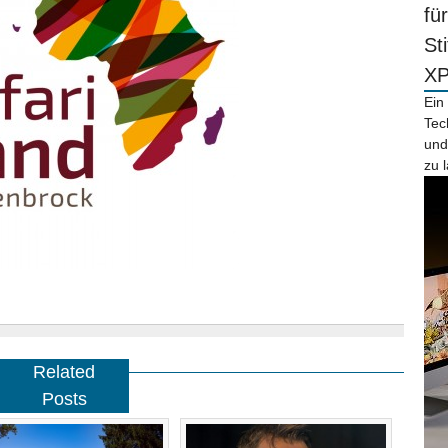
fü
St
X
Ein
Tec
und
zu 
Related
Posts