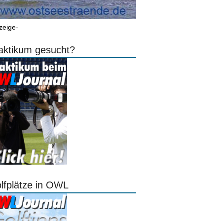
zeige-
aktikum gesucht?
lfplätze in OWL