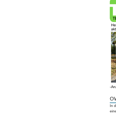
-An
OW
In 
ein