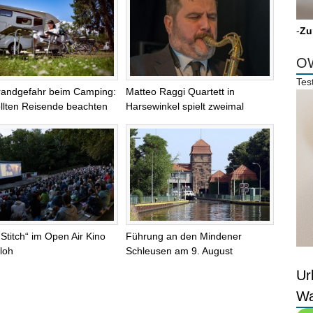
-
Zu
OW
Tes
randgefahr beim Camping:
Matteo Raggi Quartett in
llten Reisende beachten
Harsewinkel spielt zweimal
 Stitch“ im Open Air Kino
Führung an den Mindener
loh
Schleusen am 9. August
Ur
Wa