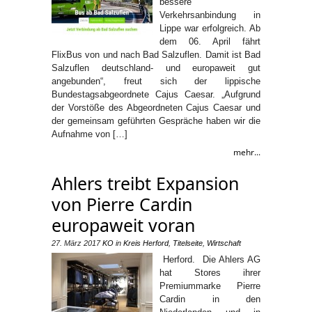
bessere
Verkehrsanbindung in
Lippe war erfolgreich. Ab
dem 06. April fährt
FlixBus von und nach Bad Salzuflen. Damit ist Bad
Salzuflen deutschland- und europaweit gut
angebunden“, freut sich der lippische
Bundestagsabgeordnete Cajus Caesar. „Aufgrund
der Vorstöße des Abgeordneten Cajus Caesar und
der gemeinsam geführten Gespräche haben wir die
Aufnahme von […]
mehr...
Ahlers treibt Expansion
von Pierre Cardin
europaweit voran
27. März 2017
KO
in
Kreis Herford
,
Titelseite
,
Wirtschaft
Herford. Die Ahlers AG
hat Stores ihrer
Premiummarke Pierre
Cardin in den