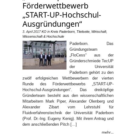
Förderwettbewerb
„START-UP-Hochschul-
Ausgründungen“
3. April 2017
KO
in
Kreis Paderborn
,
Titelseite
,
Wirtschaft
,
Wissenschaft & Hochschule
Paderborn. Das
Gründungsteam
„FloCess“ aus der
Gründerschmiede TecUP
der Universität
Paderborn gehört zu den
zwölf erfolgreichen Wettbewerbern der vierten
Runde des Förderwettbewerbs „START-UP-
Hochschul-Ausgründungen“. Das dreiköpfige
Gründerteam besteht aus den wissenschaftlichen
Mitarbeitern Mark Piper, Alexander Olenberg und
Alexander Zibart vom Lehrstuhl für
Fluidverfahrenstechnik der Universität Paderborn
(Prof. Dr.-Ing. Eugeny Kenig). Mit ihrem Antrag und
dem anschließenden Pitch […]
mehr...