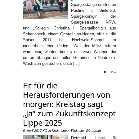
Spargelstange eröffneten
Pauline I, Bielefeld,
Spargelkönigin der
Spargelstrasse NRW,
und „Kollegin“ Christina I, Spargelkönigin aus
Scherlebeck, einem Ortsteil von Herten, offiziell die
Saison 2017 bei Hochwald-Spargel im
niederrheinischen Uedem. Weil der März extrem
warm war, werden bereits seit zwei Wochen die
ersten Stangen des edlen Gemüses in Nordrhein-
Westfalen gestochen, doch […]
mehr...
Fit für die
Herausforderungen von
morgen: Kreistag sagt
„Ja“ zum Zukunftskonzept
Lippe 2025
6. April 2017
KO
in
Kreis Lippe
,
Titelseite
,
Wirtschaft
Detmold. Lippe fit