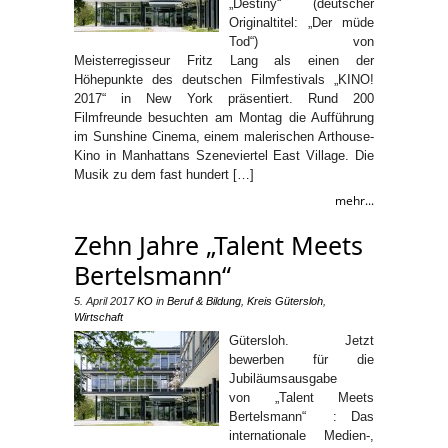
„Destiny“ (deutscher
Originaltitel: „Der müde
Tod“) von
Meisterregisseur Fritz Lang als einen der
Höhepunkte des deutschen Filmfestivals „KINO!
2017“ in New York präsentiert. Rund 200
Filmfreunde besuchten am Montag die Aufführung
im Sunshine Cinema, einem malerischen Arthouse-
Kino in Manhattans Szeneviertel East Village. Die
Musik zu dem fast hundert […]
mehr...
Zehn Jahre „Talent Meets
Bertelsmann“
5. April 2017
KO
in
Beruf & Bildung
,
Kreis Gütersloh
,
Wirtschaft
Gütersloh. Jetzt
bewerben für die
Jubiläumsausgabe
von „Talent Meets
Bertelsmann“ : Das
internationale Medien-,