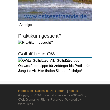
-Anzeige-
Praktikum gesucht?
Golfplätze in OWL
Impressum
|
Datenschutzerklaerung
|
Kontakt
(Copyright: © OWL Journal - Bielefeld - 2006-2026)
OWL Journal. All Rights Reserved. Powered by
WordPress.