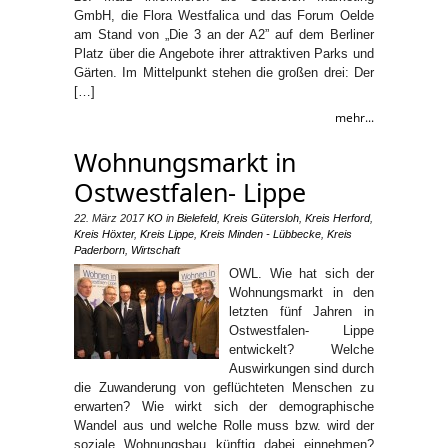
GmbH, die Flora Westfalica und das Forum Oelde
am Stand von „Die 3 an der A2” auf dem Berliner
Platz über die Angebote ihrer attraktiven Parks und
Gärten. Im Mittelpunkt stehen die großen drei: Der
[…]
mehr...
Wohnungsmarkt in
Ostwestfalen- Lippe
22. März 2017
KO
in
Bielefeld
,
Kreis Gütersloh
,
Kreis Herford
,
Kreis Höxter
,
Kreis Lippe
,
Kreis Minden - Lübbecke
,
Kreis
Paderborn
,
Wirtschaft
OWL. Wie hat sich der
Wohnungsmarkt in den
letzten fünf Jahren in
Ostwestfalen- Lippe
entwickelt? Welche
Auswirkungen sind durch
die Zuwanderung von geflüchteten Menschen zu
erwarten? Wie wirkt sich der demographische
Wandel aus und welche Rolle muss bzw. wird der
soziale Wohnungsbau künftig dabei einnehmen?