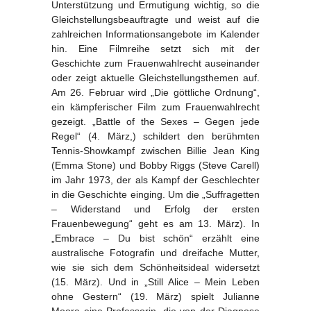
Unterstützung und Ermutigung wichtig, so die
Gleichstellungsbeauftragte und weist auf die
zahlreichen Informationsangebote im Kalender
hin. Eine Filmreihe setzt sich mit der
Geschichte zum Frauenwahlrecht auseinander
oder zeigt aktuelle Gleichstellungsthemen auf.
Am 26. Februar wird „Die göttliche Ordnung“,
ein kämpferischer Film zum Frauenwahlrecht
gezeigt. „Battle of the Sexes – Gegen jede
Regel“ (4. März,) schildert den berühmten
Tennis-Showkampf zwischen Billie Jean King
(Emma Stone) und Bobby Riggs (Steve Carell)
im Jahr 1973, der als Kampf der Geschlechter
in die Geschichte einging. Um die „Suffragetten
– Widerstand und Erfolg der ersten
Frauenbewegung“ geht es am 13. März). In
„Embrace – Du bist schön“ erzählt eine
australische Fotografin und dreifache Mutter,
wie sie sich dem Schönheitsideal widersetzt
(15. März). Und in „Still Alice – Mein Leben
ohne Gestern“ (19. März) spielt Julianne
Moore eine Professorin, die von der Diagnose