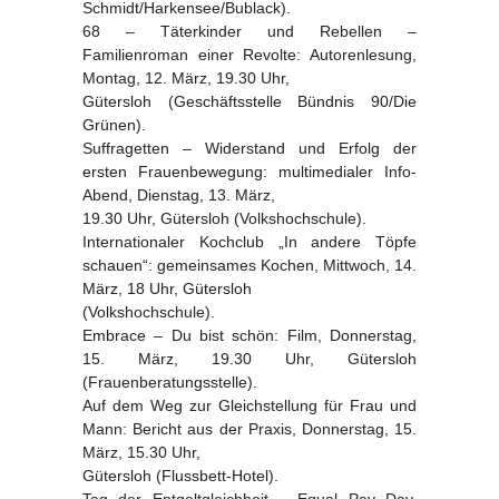
Schmidt/Harkensee/Bublack).
68 – Täterkinder und Rebellen –
Familienroman einer Revolte: Autorenlesung,
Montag, 12. März, 19.30 Uhr,
Gütersloh (Geschäftsstelle Bündnis 90/Die
Grünen).
Suffragetten – Widerstand und Erfolg der
ersten Frauenbewegung: multimedialer Info-
Abend, Dienstag, 13. März,
19.30 Uhr, Gütersloh (Volkshochschule).
Internationaler Kochclub „In andere Töpfe
schauen“: gemeinsames Kochen, Mittwoch, 14.
März, 18 Uhr, Gütersloh
(Volkshochschule).
Embrace – Du bist schön: Film, Donnerstag,
15. März, 19.30 Uhr, Gütersloh
(Frauenberatungsstelle).
Auf dem Weg zur Gleichstellung für Frau und
Mann: Bericht aus der Praxis, Donnerstag, 15.
März, 15.30 Uhr,
Gütersloh (Flussbett-Hotel).
Tag der Entgeltgleichheit – Equal Pay Day,