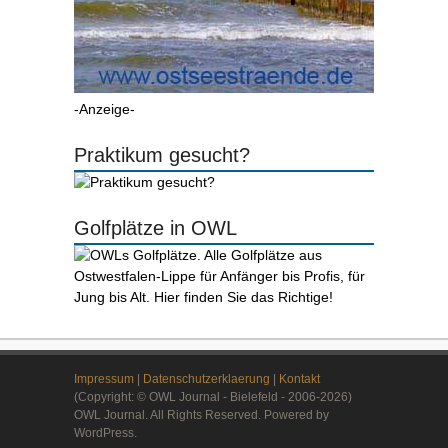
-Anzeige-
Praktikum gesucht?
Golfplätze in OWL
Impressum
|
Datenschutzerklaerung
|
Kontakt
(Copyright: © OWL Journal - Bielefeld - 2006-2026)
OWL Journal. All Rights Reserved. Powered by
WordPress.