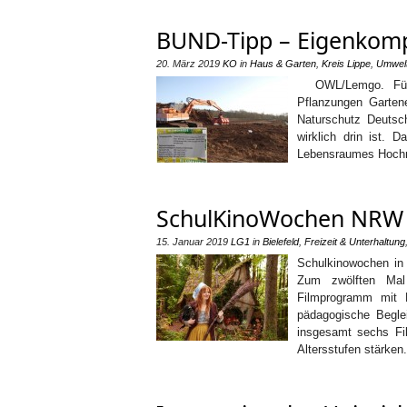
BUND-Tipp – Eigenkomp
20. März 2019
KO
in
Haus & Garten
,
Kreis Lippe
,
Umwelt
OWL/Lemgo. Für di
Pflanzungen Garten
Naturschutz Deutsc
wirklich drin ist. 
Lebensraumes Hochmo
SchulKinoWochen NRW 2
15. Januar 2019
LG1
in
Bielefeld
,
Freizeit & Unterhaltung
Schulkinowochen in 
Zum zwölften Mal 
Filmprogramm mit 
pädagogische Begle
insgesamt sechs Fi
Altersstufen stärken