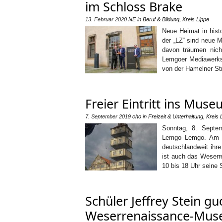
im Schloss Brake
13. Februar 2020
NE
in
Beruf & Bildung
,
Kreis Lippe
Neue Heimat in his
der „LZ“ sind neue 
davon träumen nicht
Lemgoer Mediawerkst
von der Hamelner St
Freier Eintritt ins Mu
7. September 2019
cho
in
Freizeit & Unterhaltung
,
Kreis 
Sonntag, 8. Septe
Lemgo Lemgo. Am S
deutschlandweit ihre
ist auch das Weserr
10 bis 18 Uhr seine
Schüler Jeffrey Stein gu
Weserrenaissance-Mu