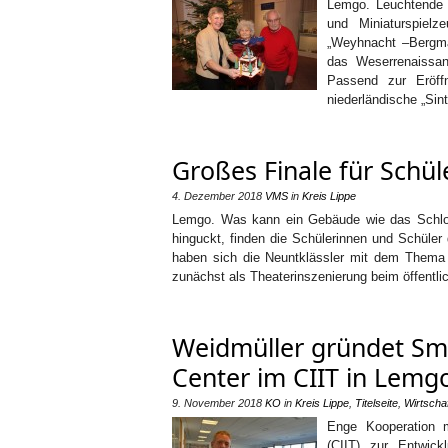
Lemgo. Leuchtende 
und Miniaturspiel
„Weyhnacht –Bergmän
das Weserrenaissa
Passend zur Eröff
niederländische „Sin
Großes Finale für Schül
4. Dezember 2018
VMS
in
Kreis Lippe
Lemgo. Was kann ein Gebäude wie das Schlo
hinguckt, finden die Schülerinnen und Schüle
haben sich die Neuntklässler mit dem Thema be
zunächst als Theaterinszenierung beim öffentl
Weidmüller gründet Sm
Center im CIIT in Lemg
9. November 2018
KO
in
Kreis Lippe
,
Titelseite
,
Wirtscha
Enge Kooperation 
(CIIT) zur Entwick