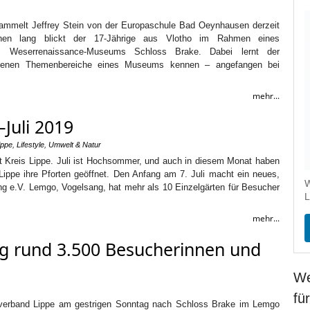
mmelt Jeffrey Stein von der Europaschule Bad Oeynhausen derzeit
hen lang blickt der 17-Jährige aus Vlotho im Rahmen eines
es Weserrenaissance-Museums Schloss Brake. Dabei lernt der
hiedenen Themenbereiche eines Museums kennen – angefangen bei
mehr...
–Juli 2019
ippe
,
Lifestyle
,
Umwelt & Natur
et Kreis Lippe. Juli ist Hochsommer, und auch in diesem Monat haben
ippe ihre Pforten geöffnet. Den Anfang am 7. Juli macht ein neues,
W
ang e.V. Lemgo, Vogelsang, hat mehr als 10 Einzelgärten für Besucher
L
mehr...
og rund 3.500 Besucherinnen und
We
fü
verband Lippe am gestrigen Sonntag nach Schloss Brake im Lemgo