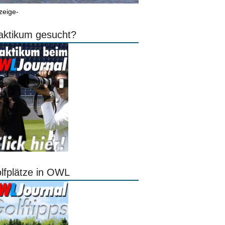
zeige-
aktikum gesucht?
lfplätze in OWL