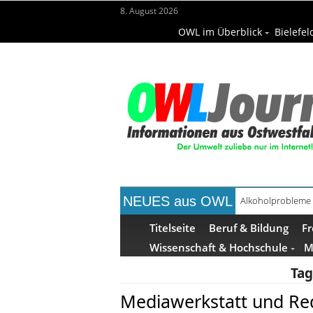
8. August 2026
OWL im Überblick
Bielefel
NEUES aus OWL
Handgemachte Ge
Titelseite
Beruf & Bildung
Fr
Wissenschaft & Hochschule
M
Tag
Mediawerkstatt und Red