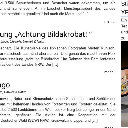
St
 Rund 3.500 Besucherinnen und Besucher waren gekommen, um ein
ntritt zu erleben. Armin Laschet, Ministerpräsident des Landes
X
ppe persönlich gratuliert. Und auch die Maus und […]
Ein
mehr...
Tec
ung „Achtung Bildakrobat! “
und
zu 
 Lippe
,
Lifestyle
,
Umwelt & Natur
schaft. Die Kunstwerke des lippischen Fotografen Merten Kunisch,
ar realistisch aus, sind aber surreal. Und genau das macht ihren Reiz
derausstellung „Achtung Bildakrobat!“ im Rahmen des Familienfestes
rpräsident des Landes NRW. Der […]
mehr...
mgo
te
,
Umwelt & Natur
elt-, Natur- und Klimaschutz haben Schülerinnen und Schüler der
 mit helfenden Händen von Forstwirten und Förstern geleistet: Sie
eibe 2.500 Laubbäume am Wiembecker Berg bei Lemgo, in der Nähe
reite, gepflanzt. Die Aktion ist eine Kooperation mit der
 Deutscher Wald (SDW) NRW, Kreisverband Lippe, und […]
mehr...