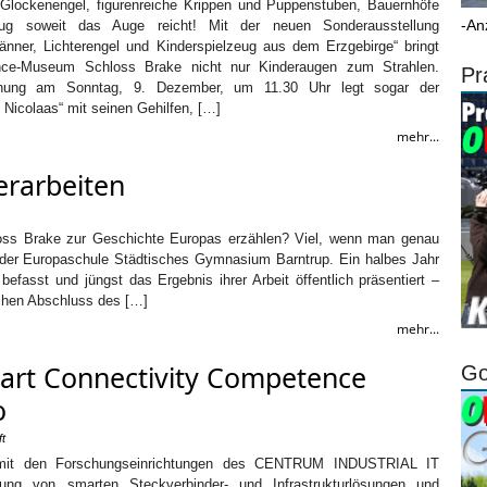
Glockenengel, figurenreiche Krippen und Puppenstuben, Bauernhöfe
-An
zeug soweit das Auge reicht! Mit der neuen Sonderausstellung
ner, Lichterengel und Kinderspielzeug aus dem Erzgebirge“ bringt
nce-Museum Schloss Brake nicht nur Kinderaugen zum Strahlen.
Pr
nung am Sonntag, 9. Dezember, um 11.30 Uhr legt sogar der
t Nicolaas“ mit seinen Gehilfen, […]
mehr...
erarbeiten
ss Brake zur Geschichte Europas erzählen? Viel, wenn man genau
r der Europaschule Städtisches Gymnasium Barntrup. Ein halbes Jahr
fasst und jüngst das Ergebnis ihrer Arbeit öffentlich präsentiert –
ichen Abschluss des […]
mehr...
art Connectivity Competence
Go
o
ft
mit den Forschungseinrichtungen des CENTRUM INDUSTRIAL IT
lung von smarten Steckverbinder- und Infrastrukturlösungen und