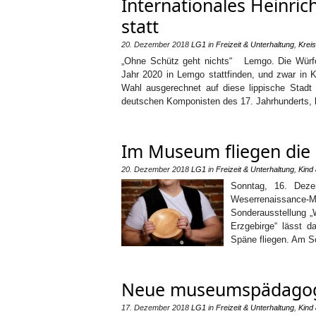
Internationales Heinric
statt
20. Dezember 2018
LG1
in
Freizeit & Unterhaltung
,
Kreis
„Ohne Schütz geht nichts“ Lemgo. Die Würfel 
Jahr 2020 in Lemgo stattfinden, und zwar in K
Wahl ausgerechnet auf diese lippische Stadt
deutschen Komponisten des 17. Jahrhunderts, 
Im Museum fliegen die
20. Dezember 2018
LG1
in
Freizeit & Unterhaltung
,
Kind 
Sonntag, 16. Dez
Weserrenaissance
Sonderausstellung „
Erzgebirge“ lässt 
Späne fliegen. Am S
Neue museumspädagogi
17. Dezember 2018
LG1
in
Freizeit & Unterhaltung
,
Kind 