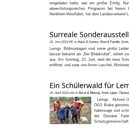
eingeladen hatte, war ein großer Erfolg:
abwechslungsreiches Programm bei freiem Ei
Nordrhein-Westfalen, hat dem Landesverband Li
Surreale Sonderausstell
20. Juni 2019
PC
in
Haus & Garten
,
Kind & Familie
,
Kreis
Lemgo. Bildmontagen sind seine große Leiden
besser bekannt als „Der Bildakrobat“, sehen zw
aus. Am Sonntag, 23. Juni, wird die neue Son
eröffnet, und zwar von Armin Laschet, Ministe
Ein Schülerwald für Le
29. April 2019
cho
in
Beruf & Bildung
,
Kreis Lippe
,
Titelsei
Lemgo. Aktiven Umw
OGS Brake gemeinsam
habensage und schr
der Domäne Farenb
Schutzgemeinschaft