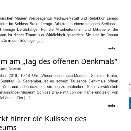
torischen Mauern Werbeagentur Mediawerkstatt und Redaktion Lemgo
Mieter im Schloss Brake Lemgo. Arbeiten in einem schönen Schloss –
 wenige Berufstätige. Für die Mitarbeiterinnen und Mitarbeiter der
att ist dieser Traum nun Wirklichkeit geworden: Sie sind im Januar
raße in den Südflügel […]
mehr...
seum am „Tag des offenen Denkmals“
Lippe
,
Titelseite
mber 2019, 10-18 Uhr, Weserrenaissance-Museum Schloss Brake,
onntag, 8. September, ist es soweit: Tausende Denkmale öffnen
F
 Türen und laden dazu ein, sie neu zu entdecken. Selbstverständlich
P
enaissance- Museum Schloss Brake mit von der Partie und zeigt von
 Schätze. Der […]
mehr...
ckt hinter die Kulissen des
seums