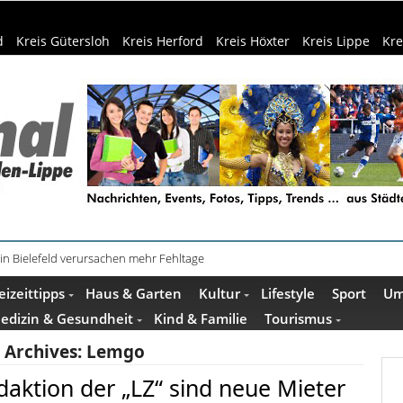
d
Kreis Gütersloh
Kreis Herford
Kreis Höxter
Kreis Lippe
Kre
schenkideen im Pop-up-Store in Büren
eizeittipps
Haus & Garten
Kultur
Lifestyle
Sport
Um
edizin & Gesundheit
Kind & Familie
Tourismus
 Archives:
Lemgo
aktion der „LZ“ sind neue Mieter