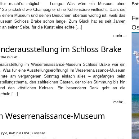
Kultur macht’s möglich Lemgo. Was wäre ein Museum ohne
Fot
o prickelnd wie Champagner ohne Kohlensäure vielleicht. Dass die
n einem Museum und seinen Besuchern überaus wichtig ist, weiß das
Fe
useum Schloss Brake schon lange. Zum Glück hat es seit Jahren
Os
r an seiner Seite, für die Kunst eine echte […]
mehr...
nderausstellung im Schloss Brake
ultur in OWL
erausstellung im Weserrenaissance-Museum Schloss Brake war ein
. Was für eine Ausstellungseröffnung! Im Weserrenaissance-Museum
mmte am vergangenen Sonntag einfach alles – angefangen beim
stellungsthema, den zahlreichen Gästen, der tollen Stimmung bis hin
nd den köstlichen Keksen. Ein besonderer Dank geht an die
schule […]
mehr...
im Weserrenaissance-Museum
Lippe
,
Kultur in OWL
,
Titelseite