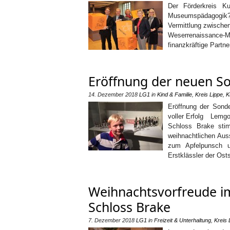
Der Förderkreis 
Museumspädagogik? S
Vermittlung zwische
Weserrenaissance-M
finanzkräftige Partne
Eröffnung der neuen So
14. Dezember 2018
LG1
in
Kind & Familie
,
Kreis Lippe
,
K
Eröffnung der Sond
voller Erfolg Lemgo
Schloss Brake sti
weihnachtlichen Aus
zum Apfelpunsch u
Erstklässler der Ost
Weihnachtsvorfreude 
Schloss Brake
7. Dezember 2018
LG1
in
Freizeit & Unterhaltung
,
Kreis 