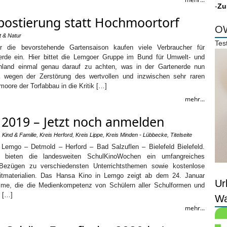
-
Zu
ostierung statt Hochmoortorf
OW
 & Natur
Tes
e bevorstehende Gartensaison kaufen viele Verbraucher für
erde ein. Hier bittet die Lemgoer Gruppe im Bund für Umwelt- und
hland einmal genau darauf zu achten, was in der Gartenerde nun
Da wegen der Zerstörung des wertvollen und inzwischen sehr raren
ore der Torfabbau in die Kritik […]
mehr...
019 – Jetzt noch anmelden
,
Kind & Familie
,
Kreis Herford
,
Kreis Lippe
,
Kreis Minden - Lübbecke
,
Titelseite
Lemgo – Detmold – Herford – Bad Salzuflen – Bielefeld Bielefeld.
bieten die landesweiten SchulKinoWochen ein umfangreiches
Bezügen zu verschiedensten Unterrichtsthemen sowie kostenlose
itmaterialien. Das Hansa Kino in Lemgo zeigt ab dem 24. Januar
Ur
lme, die die Medienkompetenz von Schülern aller Schulformen und
. […]
Wa
mehr...