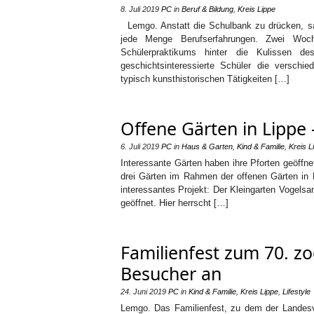
8. Juli 2019
PC
in
Beruf & Bildung
,
Kreis Lippe
Lemgo. Anstatt die Schulbank zu drücken, sa
jede Menge Berufserfahrungen. Zwei Woc
Schülerpraktikums hinter die Kulissen d
geschichtsinteressierte Schüler die versc
typisch kunsthistorischen Tätigkeiten […]
Offene Gärten in Lippe 
6. Juli 2019
PC
in
Haus & Garten
,
Kind & Familie
,
Kreis L
Interessante Gärten haben ihre Pforten geöffn
drei Gärten im Rahmen der offenen Gärten in L
interessantes Projekt: Der Kleingarten Vogels
geöffnet. Hier herrscht […]
Familienfest zum 70. z
Besucher an
24. Juni 2019
PC
in
Kind & Familie
,
Kreis Lippe
,
Lifestyle
Lemgo. Das Familienfest, zu dem der Landes