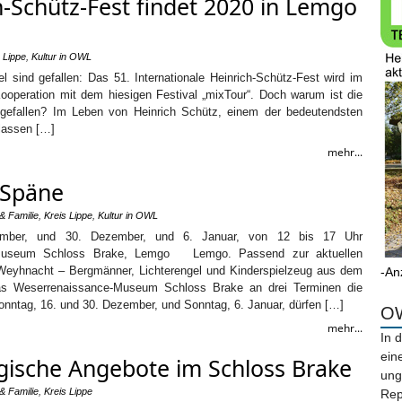
h-Schütz-Fest findet 2020 in Lemgo
 Lippe
,
Kultur in OWL
sind gefallen: Das 51. Internationale Heinrich-Schütz-Fest wird im
ooperation mit dem hiesigen Festival „mixTour“. Doch warum ist die
 gefallen? Im Leben von Heinrich Schütz, einem der bedeutendsten
lassen […]
mehr...
 Späne
& Familie
,
Kreis Lippe
,
Kultur in OWL
ember, und 30. Dezember, und 6. Januar, von 12 bis 17 Uhr
-Museum Schloss Brake, Lemgo Lemgo. Passend zur aktuellen
Weyhnacht – Bergmänner, Lichterengel und Kinderspielzeug aus dem
-An
das Weserrenaissance-Museum Schloss Brake an drei Terminen die
onntag, 16. und 30. Dezember, und Sonntag, 6. Januar, dürfen […]
OW
mehr...
In 
ein
sche Angebote im Schloss Brake
ung
& Familie
,
Kreis Lippe
Rep