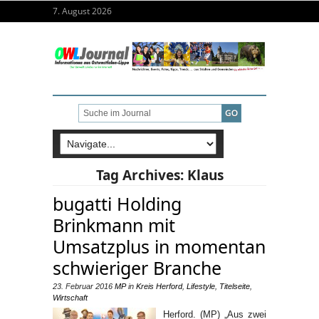
7. August 2026
Tag Archives:
Klaus
bugatti Holding
Brinkmann mit
Umsatzplus in momentan
schwieriger Branche
23. Februar 2016
MP
in
Kreis Herford
,
Lifestyle
,
Titelseite
,
Wirtschaft
Herford. (MP) „Aus zwei