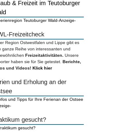
laub & Freizeit im Teutoburger
ld
-Anzeige-
L-Freizeitcheck
der Region Ostwestfalen und Lippe gibt es
e ganze Reihe von interessanten und
ewöhnlichen
Freizeitaktivitäten.
Unsere
orter haben sie für Sie getestet.
Berichte,
os und Videos!
Klick hier
rien und Erholung an der
tsee
zeige-
aktikum gesucht?