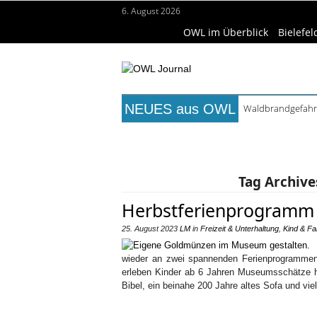
6. August 2026
OWL im Überblick
Bielefel
NEUES aus OWL
Waldbrandgefahr 
Städtepartnerscha
Titelseite
Beruf & Bildung
Fr
Kollektion Skill S
Matteo Raggi Quar
Wissenschaft & Hochschule
Me
Berufsbegleitende
Tag Archive
Herbstferienprogramm
25. August 2023
LM
in
Freizeit & Unterhaltung
,
Kind & Fa
wieder an zwei spannenden Ferienprogrammen
erleben Kinder ab 6 Jahren Museumsschätze ha
Bibel, ein beinahe 200 Jahre altes Sofa und vi