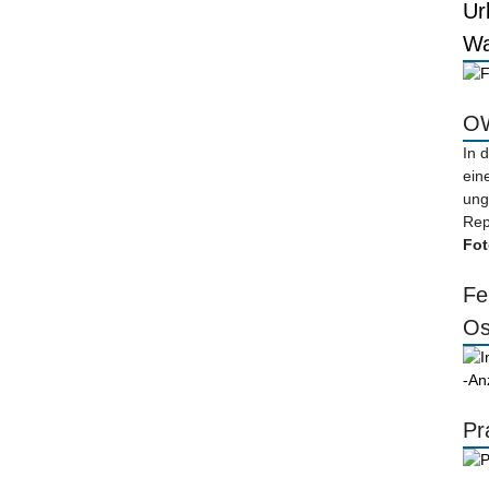
Ur
Wa
OW
In 
ein
ung
Rep
Fot
Fe
Os
-An
Pr