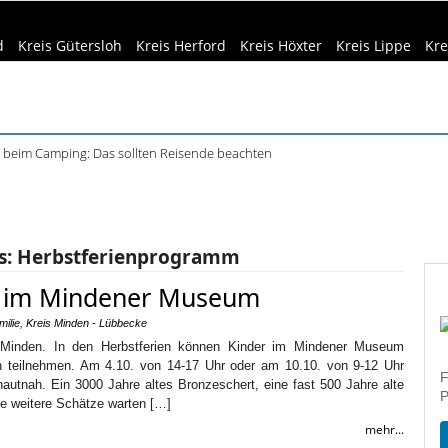
d
Kreis Gütersloh
Kreis Herford
Kreis Höxter
Kreis Lippe
Kre
beim Camping: Das sollten Reisende beachten
ft Büren und Ignalina beim Stadtjubiläum
eizeittipps
Haus & Garten
Kultur
Lifestyle
Sport
Umw
haring der HSBI in Berlin ausgezeichnet
tett in Harsewinkel spielt zweimal
dizin & Gesundheit
Kind & Familie
Tourismus
r Bachelorstudiengang Betriebswirtschaft: HSBI informiert online
s:
Herbstferienprogramm
 im Mindener Museum
milie
,
Kreis Minden - Lübbecke
Minden. In den Herbstferien können Kinder im Mindener Museum
 teilnehmen. Am 4.10. von 14-17 Uhr oder am 10.10. von 9-12 Uhr
F
utnah. Ein 3000 Jahre altes Bronzeschert, eine fast 500 Jahre alte
P
ele weitere Schätze warten […]
mehr...