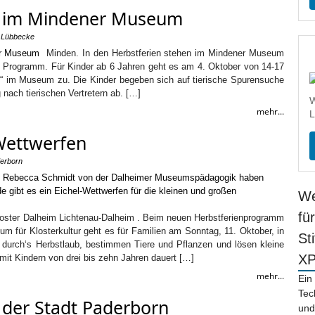
 im Mindener Museum
- Lübbecke
Minden. In den Herbstferien stehen im Mindener Museum
 Programm. Für Kinder ab 6 Jahren geht es am 4. Oktober von 14-17
h“ im Museum zu. Die Kinder begeben sich auf tierische Spurensuche
ach tierischen Vertretern ab. […]
W
mehr...
L
-Wettwerfen
derborn
We
fü
loster Dalheim Lichtenau-Dalheim . Beim neuen Herbstferienprogramm
m für Klosterkultur geht es für Familien am Sonntag, 11. Oktober, in
St
durch‘s Herbstlaub, bestimmen Tiere und Pflanzen und lösen kleine
X
 mit Kindern von drei bis zehn Jahren dauert […]
mehr...
Ein
Tec
der Stadt Paderborn
und