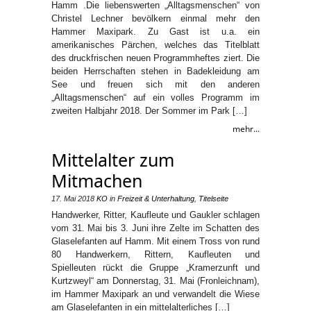
Hamm .Die liebenswerten „Alltagsmenschen“ von
Christel Lechner bevölkern einmal mehr den
Hammer Maxipark. Zu Gast ist u.a. ein
amerikanisches Pärchen, welches das Titelblatt
des druckfrischen neuen Programmheftes ziert. Die
beiden Herrschaften stehen in Badekleidung am
See und freuen sich mit den anderen
„Alltagsmenschen“ auf ein volles Programm im
zweiten Halbjahr 2018. Der Sommer im Park […]
mehr...
Mittelalter zum
Mitmachen
17. Mai 2018
KO
in
Freizeit & Unterhaltung
,
Titelseite
Handwerker, Ritter, Kaufleute und Gaukler schlagen
vom 31. Mai bis 3. Juni ihre Zelte im Schatten des
Glaselefanten auf Hamm. Mit einem Tross von rund
80 Handwerkern, Rittern, Kaufleuten und
Spielleuten rückt die Gruppe „Kramerzunft und
Kurtzweyl“ am Donnerstag, 31. Mai (Fronleichnam),
im Hammer Maxipark an und verwandelt die Wiese
am Glaselefanten in ein mittelalterliches […]