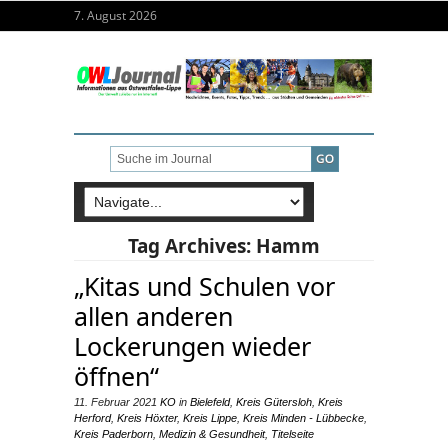
7. August 2026
Tag Archives:
Hamm
„Kitas und Schulen vor
allen anderen
Lockerungen wieder
öffnen“
11. Februar 2021
KO
in
Bielefeld
,
Kreis Gütersloh
,
Kreis
Herford
,
Kreis Höxter
,
Kreis Lippe
,
Kreis Minden - Lübbecke
,
Kreis Paderborn
,
Medizin & Gesundheit
,
Titelseite