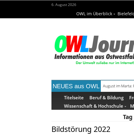
6. August 2026
OWL im Überblick
Bielefel
NEUES aus OWL
Frühaufsteher-F
Titelseite
Beruf & Bildung
Fr
Wissenschaft & Hochschule
M
Tag
Bildstörung 2022