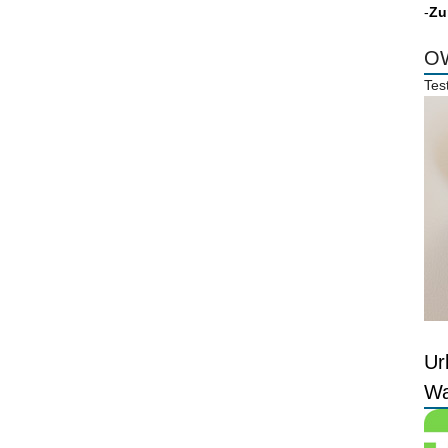
-
Zu
OW
Tes
Ur
Wa