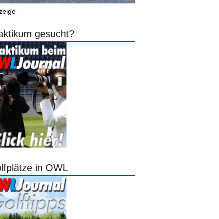
zeige-
aktikum gesucht?
lfplätze in OWL