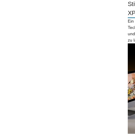
St
X
Ein
Tec
und
zu 