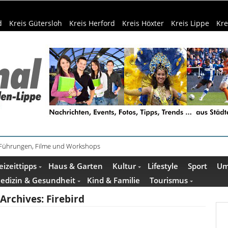
d
Kreis Gütersloh
Kreis Herford
Kreis Höxter
Kreis Lippe
Kre
ührung im Mindener Museum am 13. August
eizeittipps
Haus & Garten
Kultur
Lifestyle
Sport
Um
edizin & Gesundheit
Kind & Familie
Tourismus
 Archives:
Firebird