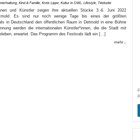
Unterhaltung
,
Kind & Familie
,
Kreis Lippe
,
Kultur in OWL
,
Lifestyle
,
Titelseite
nnen und Künstler zeigen ihre aktuellen Stücke 3.-6. Juni 2022
Detmold. Es sind nur noch wenige Tage bis eines der größten
vals in Deutschland den öffentlichen Raum in Detmold in eine Bühne
nnung werden die internationalen Künstler*innen, die die Stadt mit
eleben, erwartet. Das Programm des Festivals lädt ein […]
mehr...
F
P