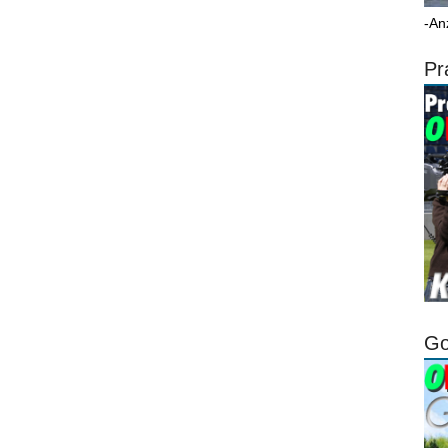
-An
Pr
Go