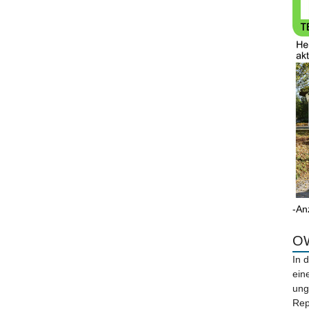
-An
OW
In 
ein
ung
Rep