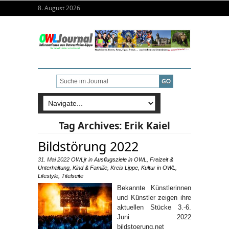
8. August 2026
Tag Archives:
Erik Kaiel
Bildstörung 2022
31. Mai 2022
OWLjr
in
Ausflugsziele in OWL
,
Freizeit &
Unterhaltung
,
Kind & Familie
,
Kreis Lippe
,
Kultur in OWL
,
Lifestyle
,
Titelseite
Bekannte Künstlerinnen
und Künstler zeigen ihre
aktuellen Stücke 3.-6.
Juni 2022
bildstoerung.net