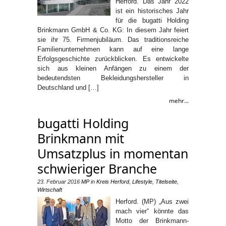
Herford. Das Jahr 2022
ist ein historisches Jahr
für die bugatti Holding
Brinkmann GmbH & Co. KG: In diesem Jahr feiert
sie ihr 75. Firmenjubiläum. Das traditionsreiche
Familienunternehmen kann auf eine lange
Erfolgsgeschichte zurückblicken. Es entwickelte
sich aus kleinen Anfängen zu einem der
bedeutendsten Bekleidungshersteller in
Deutschland und […]
mehr...
bugatti Holding
Brinkmann mit
Umsatzplus in momentan
schwieriger Branche
23. Februar 2016
MP
in
Kreis Herford
,
Lifestyle
,
Titelseite
,
Wirtschaft
Herford. (MP) „Aus zwei
mach vier“ könnte das
Motto der Brinkmann-