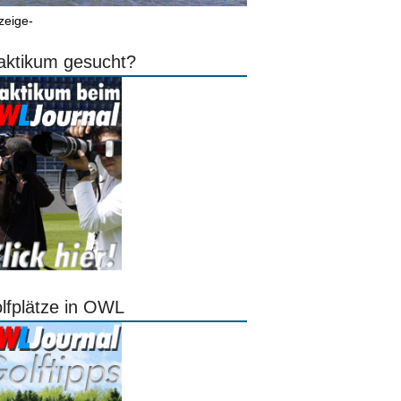
zeige-
aktikum gesucht?
lfplätze in OWL