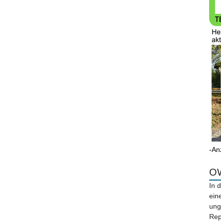
-An
OW
In 
ein
ung
Rep