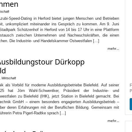
ammen
tschaft
Azubi-Speed-Dating in Herford bietet jungen Menschen und Betrieben
eit, unkompliziert miteinander ins Gespräch zu kommen. Am 9. Juni
Stadtpark Schützenhof in Herford von 14 bis 17 Uhr in eine Plattform
ustausch zwischen Unternehmen und Nachwuchskräften, die einen
chen. Die Industrie- und Handelskammer Ostwestfalen […]
mehr...
 Ausbildungstour Dürkopp
ld
,
Wirtschaft
k als Vorbild für moderne Ausbildungsbetriebe Bielefeld. Auf seiner
F
025 hat Jörn Wahl-Schwentker, Präsident der Industrie- und
P
stfalen zu Bielefeld (IHK), jetzt Station in Bielefeld gemacht. Bei
technik GmbH – einem besonders engagierten Ausbildungsbetrieb –
 über deren Erfahrungen mit der Beruflichen Bildung. Gemeinsam mit
ührerin Petra Pigerl-Radtke sprach […]
mehr...