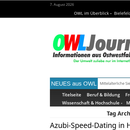
7. August 2026
OWL im Überblick
Bielefel
NEUES aus OWL
Mittelalterliche 
Mühlenquilter au
Titelseite
Beruf & Bildung
Fr
Wissenschaft & Hochschule
M
Tag Arch
Azubi-Speed-Dating in 