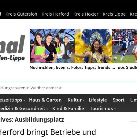
d
Kreis Gütersloh
Kreis Herford
Kreis Höxter
Kreis Lippe
Kre
Siedlungsspuren in Werther entdeckt
f dem Museumshof zeigen ihre Quilts
eizeittipps
Haus & Garten
Kultur
Lifestyle
Sport
Um
edizin & Gesundheit
Kind & Familie
Tourismus
ives:
Ausbildungsplatz
Herford bringt Betriebe und