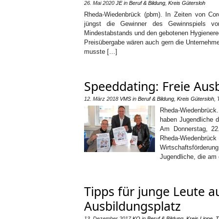
26. Mai 2020
JE
in
Beruf & Bildung
,
Kreis Gütersloh
Rheda-Wiedenbrück (pbm). In Zeiten von Coro
jüngst die Gewinner des Gewinnspiels vo
Mindestabstands und den gebotenen Hygieneregel
Preisübergabe wären auch gern die Unternehme
musste […]
Speeddating: Freie Aus
12. März 2018
VMS
in
Beruf & Bildung
,
Kreis Gütersloh
,
Rheda-Wiedenbrück.
haben Jugendliche d
Am Donnerstag, 22.
Rheda-Wiedenbrü
Wirtschaftsförderu
Jugendliche, die am
Tipps für junge Leute 
Ausbildungsplatz
13. Dezember 2017
KO
in
Beruf & Bildung
,
Kreis Lippe
,
T