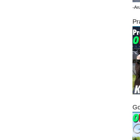
-An
Pr
Go