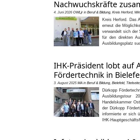
Nachwuchskräfte zus
4. Juni 2026
OWLjr
in
Beruf & Bildung
,
Kreis Herford
,
Wir
Kreis Herford. Das 
erneut die Möglichk
verwandelt sich der 
für den direkten A
Ausbildungsplatz su
IHK-Präsident lobt auf
Fördertechnik in Bielefe
3. August 2025
MA
in
Beruf & Bildung
,
Bielefeld
,
Titelseite
Dürkopp Fördertechni
Ausbildungstour 2
Handelskammer Ostwe
der Dürkopp Förder
informierte er sich
IHK-Hauptgeschäftsf