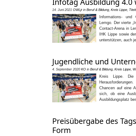
Infotag Ausbildung 4.0 
14. Juni 2021
OWLjr
in
Beruf & Bildung
,
Kreis Lippe
,
Titel
Informations- und O
Lemgo. Der vierte „I
Contact-Arena in Lem
IHK Lippe sowie der
unterstützen, auch j
Jugendliche und Unte
4. September 2020
KO
in
Beruf & Bildung
,
Kreis Lippe
,
Wi
Kreis Lippe. Die
Herausforderungen.
Chancen auf eine Au
sich, ob eine Ausb
Ausbildungsplatz be
Preisübergabe des Tags 
Form