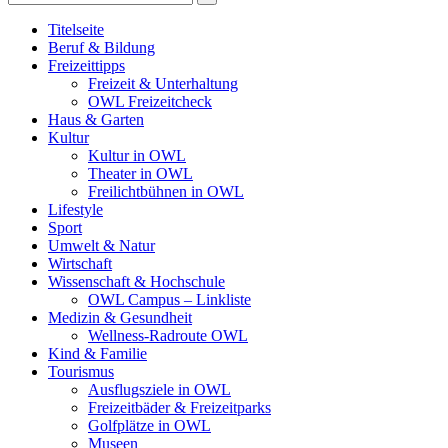
Titelseite
Beruf & Bildung
Freizeittipps
Freizeit & Unterhaltung
OWL Freizeitcheck
Haus & Garten
Kultur
Kultur in OWL
Theater in OWL
Freilichtbühnen in OWL
Lifestyle
Sport
Umwelt & Natur
Wirtschaft
Wissenschaft & Hochschule
OWL Campus – Linkliste
Medizin & Gesundheit
Wellness-Radroute OWL
Kind & Familie
Tourismus
Ausflugsziele in OWL
Freizeitbäder & Freizeitparks
Golfplätze in OWL
Museen