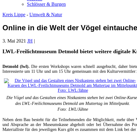
Schlösser & Burgen
Kreis Lippe
-
Umwelt & Natur
Online in die Welt der Vögel eintauch
3. Mai 2021
JH
|
LWL-Freilichtmuseum Detmold bietet weitere digitale K
Detmold (lwl).
Die ersten Workshops waren schnell ausgebucht, daher bie
Interessierte um 11 Uhr und um 15 Uhr gemeinsam mit den Kulturvermittler:
Die Vögel und das Gestalten eines Nistkastens stehen bei zwei Online-Kurs
des LWL-Freilichtmuseums Detmold am Muttertag im Mittelpunkt.
Foto: LWL/Jähne
Neben dem Bau besteht für die Teilnehmenden die Möglichkeit, mehr über V
und Absprache an der Museumskasse abgeholt oder bei Übernahme des Por
Materialliste für den jeweiligen Kurs gibt es zusammen mit dem Link bei d