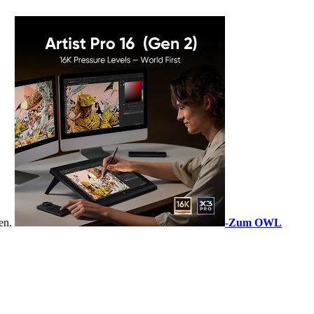
sen.
-
Zum OWL