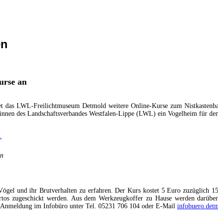
en
urse an
tet das LWL-Freilichtmuseum Detmold weitere Online-Kurse zum Nistkastenba
innen des Landschaftsverbandes Westfalen-Lippe (LWL) ein Vogelheim für den 
en
ögel und ihr Brutverhalten zu erfahren. Der Kurs kostet 5 Euro zuzüglich 1
tos zugeschickt werden. Aus dem Werkzeugkoffer zu Hause werden darüber 
er Anmeldung im Infobüro unter Tel. 05231 706 104 oder E-Mail
infobuero.det