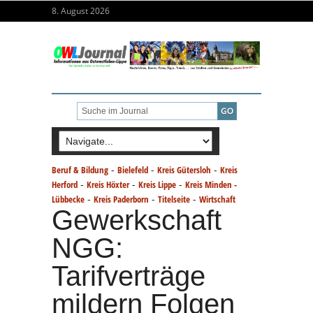
8. August 2026
-
-
-
Beruf & Bildung
Bielefeld
Kreis Gütersloh
Kreis
-
-
-
Herford
Kreis Höxter
Kreis Lippe
Kreis Minden -
-
-
-
Lübbecke
Kreis Paderborn
Titelseite
Wirtschaft
Gewerkschaft
NGG:
Tarifverträge
mildern Folgen