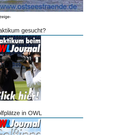
zeige-
aktikum gesucht?
lfplätze in OWL