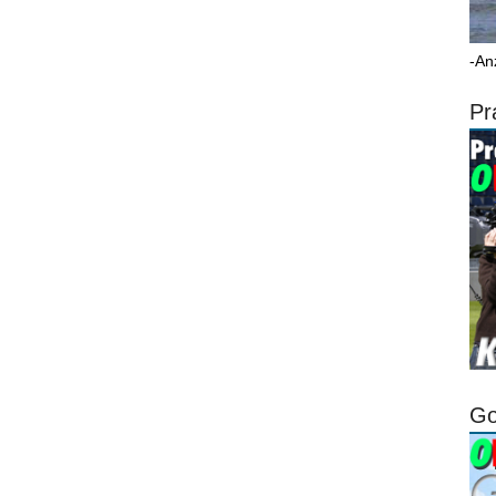
-An
Pr
Go