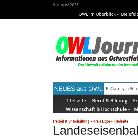
9. August 2026
OWL im Überblick
Bielefel
NEUES aus OWL
ReCartney in Büre
Mittelalterwoch
Titelseite
Beruf & Bildung
Fr
Wissenschaft & Hochschule
M
-
-
Freizeit & Unterhaltung
Kreis Lippe
Titelseite
Landeseisenbah