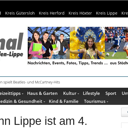
d
Kreis Gütersloh
Kreis Herford
Kreis Höxter
Kreis Lippe
Kre
n spielt Beatles- und McCartney-Hits
e und Escape Room im Mindener Museum
eizeittipps
Haus & Garten
Kultur
Lifestyle
Sport
Um
edizin & Gesundheit
Kind & Familie
Tourismus
n Lippe ist am 4.