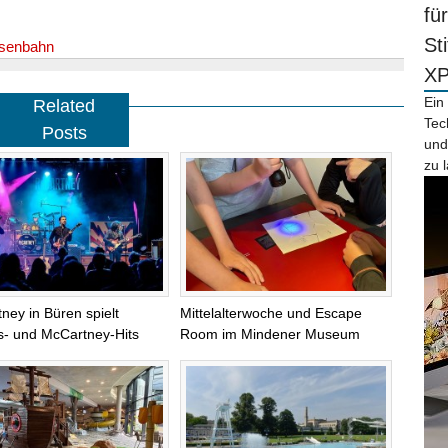
fü
St
isenbahn
X
Ein
Related
Tec
Posts
und
zu 
ney in Büren spielt
Mittelalterwoche und Escape
s- und McCartney-Hits
Room im Mindener Museum