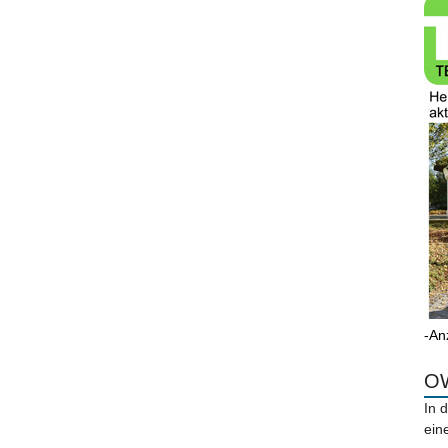
-An
OW
In 
ein