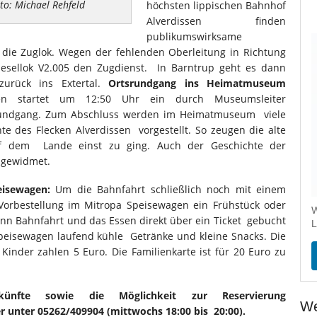
oto: Michael Rehfeld
höchsten lippischen Bahnhof
Alverdissen finden
publikumswirksame
 die Zuglok. Wegen der fehlenden Oberleitung in Richtung
esellok V2.005 den Zugdienst. In Barntrup geht es dann
zurück ins Extertal.
Ortsrundgang ins Heimatmuseum
n startet um 12:50 Uhr ein durch Museumsleiter
rundgang. Zum Abschluss werden im Heimatmuseum viele
te des Flecken Alverdissen vorgestellt. So zeugen die alte
f dem Lande einst zu ging. Auch der Geschichte der
g gewidmet.
eisewagen:
Um die Bahnfahrt schließlich noch mit einem
Vorbestellung im Mitropa Speisewagen ein Frühstück oder
W
n Bahnfahrt und das Essen direkt über ein Ticket gebucht
L
peisewagen laufend kühle Getränke und kleine Snacks. Die
Kinder zahlen 5 Euro. Die Familienkarte ist für 20 Euro zu
ünfte sowie die Möglichkeit zur Reservierung
We
r unter 05262/409904 (mittwochs 18:00 bis 20:00).