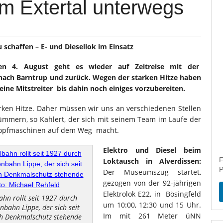
im Extertal unterwegs
 schaffen – E- und Diesellok im Einsatz
den 4. August geht es wieder auf Zeitreise mit der
nach Barntrup und zurück. Wegen der starken Hitze haben
eine Mitstreiter bis dahin noch einiges vorzubereiten.
arken Hitze. Daher müssen wir uns an verschiedenen Stellen
ümmern, so Kahlert, der sich mit seinem Team im Laufe der
topfmaschinen auf dem Weg macht.
Elektro und Diesel beim
F
Loktausch in Alverdissen:
P
Der Museumszug startet,
gezogen von der 92-jährigen
Elektrolok E22, in Bösingfeld
ahn rollt seit 1927 durch
um 10:00, 12:30 und 15 Uhr.
bahn Lippe, der sich seit
Im mit 261 Meter üNN
ch Denkmalschutz stehende