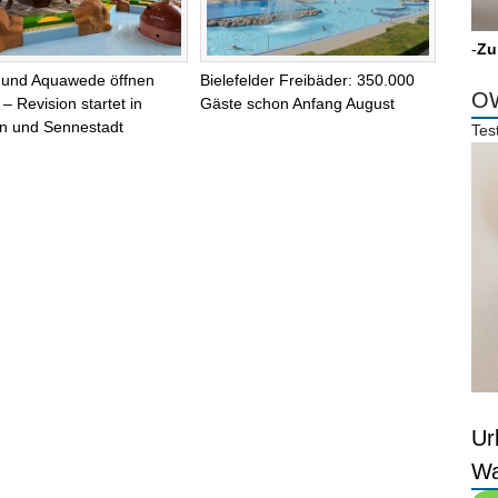
-
Zu
 und Aquawede öffnen
Bielefelder Freibäder: 350.000
OW
– Revision startet in
Gäste schon Anfang August
n und Sennestadt
Tes
Ur
Wa