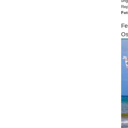
ung
Rep
Fot
Fe
Os