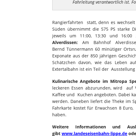
Fahrleitung verantwortlich ist. F
Rangierfahrten statt, denn es wechselt
Süden übernimmt die 575 PS starke Di
jeweils um 11:00, 13:30 und 16:00 
Alverdissen:
Am Bahnhof Alverdisse
Bernd Tünnermann 60 minütiger Orts
Exponate aus der 850 jährigen Geschich
Schätzchen davon, wie das Leben au
Extertalbahn ist ein Teil der Ausstellun
Kulinarische Angebote im Mitropa Sp
leckeren Essen abzurunden, wird auf 
Kaffee und Kuchen angeboten. Dabei kan
werden. Daneben liefert die Theke im S
Fahrkarte kostet für Erwachsen 8 Euro, 
haben.
Weitere Informationen und Ausk
gibt
www.landeseisenbahn-lippe.de
ode