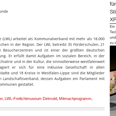
fü
kunde
St
X
Ein
Tec
und
e (LWL) arbeitet als Kommunalverband mit mehr als 18.000
zu 
schen in der Region. Der LWL betreibt 35 Förderschulen, 21
 Besucherzentren und ist einer der größten deutschen
ng. Er erfüllt damit Aufgaben im sozialen Bereich, in der
chiatrie und in der Kultur, die sinnvollerweise westfalenweit
ert er sich für eine inklusive Gesellschaft in allen
tädte und 18 Kreise in Westfalen-Lippe sind die Mitglieder
en Landschaftsverband, dessen Aufgaben ein Parlament mit
Kommunen gestaltet.
er
,
LWL-Freilichtmuseum Detmold
,
Mitmachprogramm
,