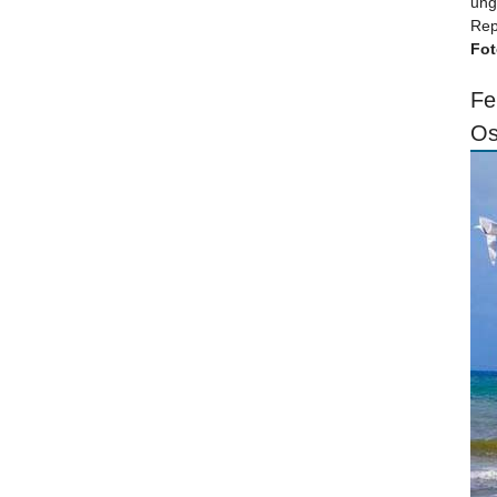
ung
Rep
Fot
Fe
Os