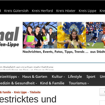
d
Kreis Gütersloh
Kreis Herford
Kreis Höxter
Kreis Lippe
Kre
schenkideen im Pop-up-Store in Büren
eizeittipps
Haus & Garten
Kultur
Lifestyle
Sport
Um
edizin & Gesundheit
Kind & Familie
Tourismus
-
-
 & Familie
Kreis Lippe
Titelseite
estricktes und