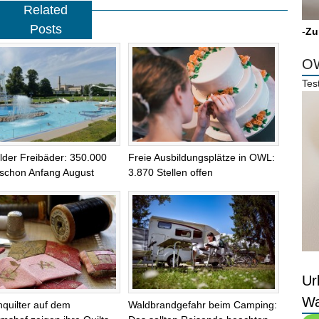
Related
Posts
-
Zu
OW
Tes
elder Freibäder: 350.000
Freie Ausbildungsplätze in OWL:
schon Anfang August
3.870 Stellen offen
Ur
Wa
quilter auf dem
Waldbrandgefahr beim Camping: