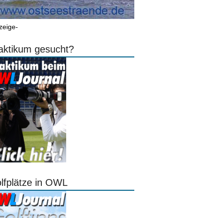
zeige-
aktikum gesucht?
lfplätze in OWL