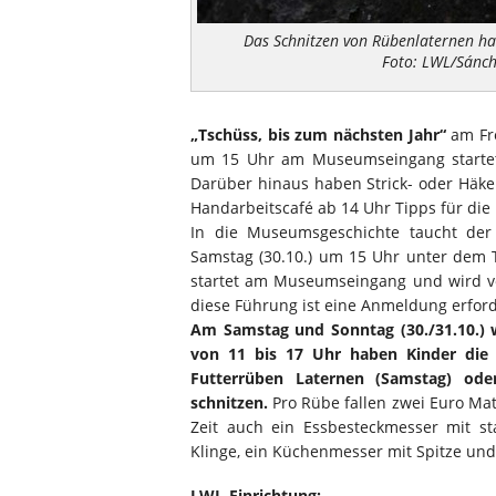
Das Schnitzen von Rübenlaternen hat
Foto: LWL/Sánch
„Tschüss, bis zum nächsten Jahr“
am Fre
um 15 Uhr am Museumseingang starte
Darüber hinaus haben Strick- oder Häkel
Handarbeitscafé ab 14 Uhr Tipps für die
In die Museumsgeschichte taucht de
Samstag (30.10.) um 15 Uhr unter dem T
startet am Museumseingang und wird vo
diese Führung ist eine Anmeldung erford
Am Samstag und Sonntag (30./31.10.) wi
von 11 bis 17 Uhr haben Kinder die
Futterrüben Laternen (Samstag) ode
schnitzen.
Pro Rübe fallen zwei Euro Mat
Zeit auch ein Essbesteckmesser mit st
Klinge, ein Küchenmesser mit Spitze und 
LWL-Einrichtung: