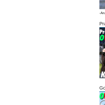
-An
Pr
Go