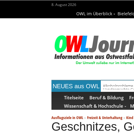
8. August 2026
OWL im Überblick
Bielefel
NEUES aus OWL
Handgemachte Ge
Titelseite
Beruf & Bildung
Fr
Wissenschaft & Hochschule
M
-
-
Ausflugsziele in OWL
Freizeit & Unterhaltung
Kind
Geschnitzes, G