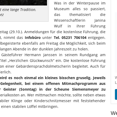
Was in der Winterpause im
Museum alles so passiert,
 eine lange Tradition.
ez
das thematisiert die
Wissenschaftlerin Janina
Wulf in ihrer Führung
itag (29.10.). Anmeldungen für die kostenlose Führung, die
t, nimmt das
Infobüro
unter
Tel. 05231 706104
entgegen.
begeisterte ebenfalls am Freitag die Möglichkeit, sich beim
 langen Abende in der dunklen Jahreszeit zu holen.
r Gästeführer Hermann Janssen in seinem Rundgang am
itel „Herzlichen Glückwunsch“ ein. Die kostenlose Führung
n einer Gebärdensprachdolmetscherin begleitet. Auch für
erlich.
rd es noch einmal ein kleines bisschen gruselig. Jeweils
W
L
 Gelegenheit, bei einem offenen Mitmachprogramm aus
r Geister (Sonntag) in der Scheune Siemensmeyer zu
erialkosten an. Wer mittmachen möchte, sollte neben etwas
abiler Klinge oder Kinderschnitzmesser mit feststehender
einen stabilen Löffel mitbringen.
We