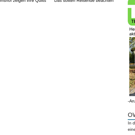
shof zeigen ihre Quilts
Das sollten Reisende beachten
-An
OW
In 
ein