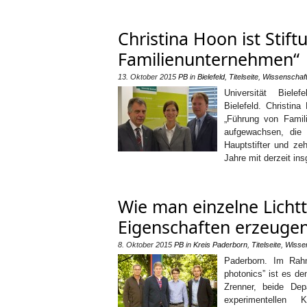
Christina Hoon ist Stif
Familienunternehmen“
13. Oktober 2015
PB
in
Bielefeld
,
Titelseite
,
Wissenschaf
Universität Biel
Bielefeld. Christin
„Führung von Famil
aufgewachsen, die 
Hauptstifter und ze
Jahre mit derzeit in
Wie man einzelne Licht
Eigenschaften erzeuge
8. Oktober 2015
PB
in
Kreis Paderborn
,
Titelseite
,
Wisse
Paderborn. Im Rah
photonics” ist es de
Zrenner, beide Dep
experimentellen 