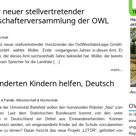
 neuer stellvertretender
llschafterversammlung der OWL
chule
ist neuer stellvertretender Vorsitzender der OstWestfalenLippe GmbH.
mbH wählte Müller Ende vergangenen Jahres in dieses Amt. Er
h, der dieses Amt sechseinhalb Jahre bekleidet hat. Müller, der bereits
en Sprecher für die Landräte […]
mehr...
nderten Kindern helfen, Deutsch
-An
 & Familie
,
Wissenschaft & Hochschule
OW
e der Universität Bielefeld wollen den humanoiden Roboter „Nao“ zum
tzen. Laut dem Statistischen Bundesamt kommt von den unter
In 
rn in Deutschland ein Drittel aus Einwandererfamilien. Können
ein
enutzt werden, um eingewanderte Kinder auf die Schule vorzubereiten
ung
e zu lernen? Daran forscht das neue Projekt „L2TOR“, gefördert von
Rep