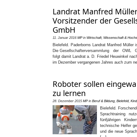
Landrat Manfred Müller
Vorsitzender der Gese
GmbH
11. Januar 2016
MP
in
Wirtschaft
,
Wissenschaft & Hochs
Bielefeld. Paderborns Landrat Manfred Müller 
Die Gesellschafterversammlung der OWL G
folgt damit Landrat a. D. Friedel Heuwinkel nac
im Dezember vergangenen Jahres auch zum neu
Roboter sollen eingewa
zu lernen
28. Dezember 2015
MP
in
Beruf & Bildung
,
Bielefeld
,
Kind
Bielefeld. Forschend
Sprachtraining nu
fünfjährigen Kinde
technische Helfer g
und die neue Sprach