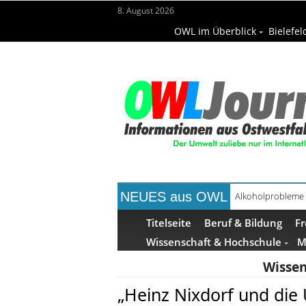
8. August 2026
OWL im Überblick
Bielefel
NEUES aus OWL
Alkoholprobleme 
Handgemachte Ge
Titelseite
Beruf & Bildung
Fr
Wissenschaft & Hochschule
M
Wissen
„Heinz Nixdorf und die 