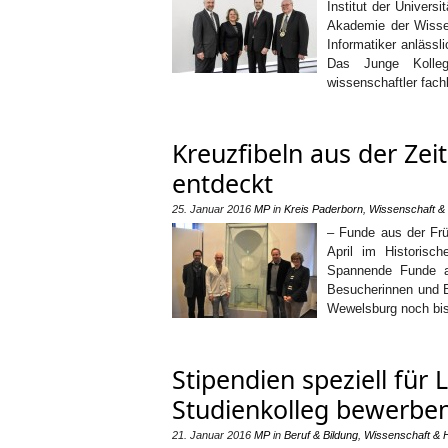
Institut der Univers
Akademie der Wisse
Informatiker anläss
Das Junge Kolleg 
wissenschaftler fachl
Kreuzfibeln aus der Zei
entdeckt
25. Januar 2016
MP
in
Kreis Paderborn
,
Wissenschaft &
– Funde aus der Frü
April im Historisc
Spannende Funde a
Besucherinnen und B
Wewelsburg noch bis
Stipendien speziell für 
Studienkolleg bewerben
21. Januar 2016
MP
in
Beruf & Bildung
,
Wissenschaft & 