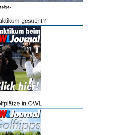
zeige-
aktikum gesucht?
lfplätze in OWL