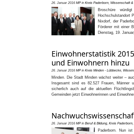
26. Januar 2016
MP
in
Kreis Paderborn
,
Wissenschaft &
Broschüre würdig
Hochschulstandort P
Nixdorf, der Paderbo
Förderer mit einer 
Dienstag, 19. Januar
Einwohnerstatistik 201
und Einwohnern hinzu
26. Januar 2016
MP
in
Kreis Minden - Lübbecke
,
Wissen
Minden. Die Stadt Minden wächst weiter – auc
Insgesamt sind es 82.527 Frauen, Männer u
sicherlich auch auf die aktuellen Flüchtlin
Gemeinden jetzt Einwohnerinnen und Einwohner
Nachwuchswissenschaftl
26. Januar 2016
MP
in
Beruf & Bildung
,
Kreis Paderborn
Paderborn. Nun ist 