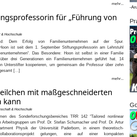
mehr...
-An
tungsprofessorin für „Führung von
Pr
t & Hochschule
efeld: Dem Erfolg von Familienunternehmen auf der Spur.
a Hoon ist seit dem 1. September Stiftungsprofessorin am Lehrstuhl
ienunternehmen“. Das Besondere: Hoon ist selbst in einer Familie
über drei Generationen ein Familienunternehmen geführt hat. 14
hn Unterstifter kooperieren, um gemeinsam die Professur über zehn
sgesamt […]
mehr...
teilchen mit maßgeschneiderten
n kann
Go
nschaft & Hochschule
men des Sonderforschungsbereiches TRR 142 “Tailored nonlinear
n Arbeitsgruppen um Prof. Dr. Stefan Schumacher und Prof. Dr. Artur
artment Physik der Universität Paderborn, in einem theoretisch-
Kollaborationsprojekt gelungen, eine auf einer kompakten