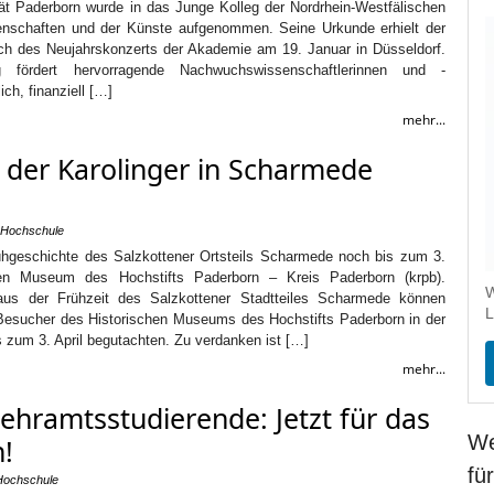
ität Paderborn wurde in das Junge Kolleg der Nordrhein-Westfälischen
nschaften und der Künste aufgenommen. Seine Urkunde erhielt der
lich des Neujahrskonzerts der Akademie am 19. Januar in Düsseldorf.
fördert hervorragende Nachwuchswissenschaftlerinnen und -
ich, finanziell […]
mehr...
t der Karolinger in Scharmede
 Hochschule
hgeschichte des Salzkottener Ortsteils Scharmede noch bis zum 3.
hen Museum des Hochstifts Paderborn – Kreis Paderborn (krpb).
W
us der Frühzeit des Salzkottener Stadtteiles Scharmede können
L
esucher des Historischen Museums des Hochstifts Paderborn in der
 zum 3. April begutachten. Zu verdanken ist […]
mehr...
Lehramtsstudierende: Jetzt für das
We
!
fü
Hochschule