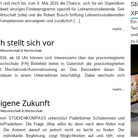
St
rt und noch bis zum 9. Mai 2016 die Chance, sich für ein Stipendium
weit einzigen Förderprogramm speziell für Lehramtsstudierende. Seit
X
irtschaft (sdw) und die Robert Bosch Stiftung Lehramtsstudierenden
e Kompetenzen anzueignen und zusätzlich […]
Ein
Tec
mehr...
und
 stellt sich vor
zu 
Wissenschaft & Hochschule
16, ab 16 Uhr können sich Interessierte über das praxisintegrierte
chschule (FH) Bielefeld bietet in Gütersloh die praxisintegrierten
nd Mechatronik/Automatisierung an. Das Besondere daran: Die
endauer in einem Unternehmen beschäftigt. Dabei wechseln sich
mehr...
eigene Zukunft
,
Wissenschaft & Hochschule
gramm STUDIENKOMPASS unterstützt Paderborner Schülerinnen und
in/Paderborn. Die Frage „Was willst du denn nach dem Abitur mal
 Die Antwort darauf ist jedoch nicht so leicht zu finden. Der
dividuelle Begleitung, zeigt Möglichkeiten auf und hilft, eine