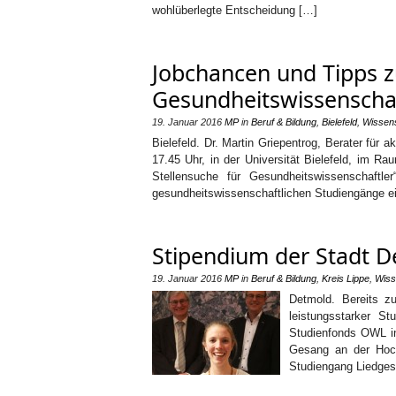
wohlüberlegte Entscheidung […]
Jobchancen und Tipps z
Gesundheitswissenschaf
19. Januar 2016
MP
in
Beruf & Bildung
,
Bielefeld
,
Wissen
Bielefeld. Dr. Martin Griepentrog, Berater für
17.45 Uhr, in der Universität Bielefeld, im 
Stellensuche für Gesundheitswissenschaftle
gesundheitswissenschaftlichen Studiengänge ei
Stipendium der Stadt 
19. Januar 2016
MP
in
Beruf & Bildung
,
Kreis Lippe
,
Wiss
Detmold. Bereits z
leistungsstarker St
Studienfonds OWL in
Gesang an der Hoch
Studiengang Liedges