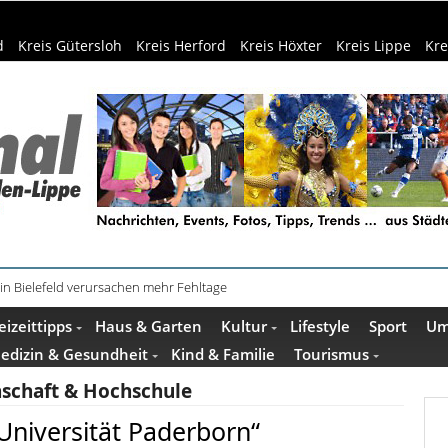
d
Kreis Gütersloh
Kreis Herford
Kreis Höxter
Kreis Lippe
Kre
in Bielefeld verursachen mehr Fehltage
schenkideen im Pop-up-Store in Büren
eizeittipps
Haus & Garten
Kultur
Lifestyle
Sport
Um
edizin & Gesundheit
Kind & Familie
Tourismus
schaft & Hochschule
Universität Paderborn“