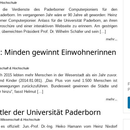
 Hochschule
t die Verdienste des Paderborner Computerpioniers für den
aderborn. Im vergangenen Jahr wäre er 90 Jahre alt geworden: Heinz
rner Computerpionier. Anlass für die Universität Paderborn, an ihren
Broschüre und einer interaktiven Webseite zu erinnern. Am gestrigen
, überreichten Präsident Prof. Dr. Wilhelm Schäfer und sein […]
mehr...
5: Minden gewinnt Einwohnerinnen
schaft & Hochschule
h 2015 lebten mehr Menschen in der Weserstadt als ein Jahr zuvor.
nd Kinder (2014:81.081). „Das Plus von rund 1.500 Menschen ist
F
gsbewegungen zurückzuführen. Bundesweit gewinnen die Städte und
P
 hinzu“, fasst Helmut […]
mehr...
er der Universität Paderborn
,
Wissenschaft & Hochschule
es offiziell: Jun.-Prof. Dr.-Ing. Heiko Hamann vom Heinz Nixdorf