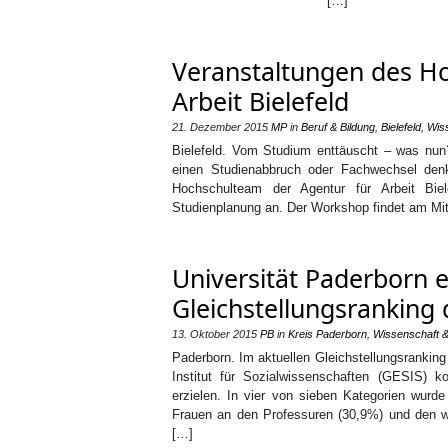
[…]
Veranstaltungen des H
Arbeit Bielefeld
21. Dezember 2015
MP
in
Beruf & Bildung
,
Bielefeld
,
Wis
Bielefeld. Vom Studium enttäuscht – was nun?
einen Studienabbruch oder Fachwechsel denke
Hochschulteam der Agentur für Arbeit Bie
Studienplanung an. Der Workshop findet am Mit
Universität Paderborn e
Gleichstellungsranking
13. Oktober 2015
PB
in
Kreis Paderborn
,
Wissenschaft 
Paderborn. Im aktuellen Gleichstellungsranki
Institut für Sozialwissenschaften (GESIS) k
erzielen. In vier von sieben Kategorien wurde
Frauen an den Professuren (30,9%) und den wi
[…]