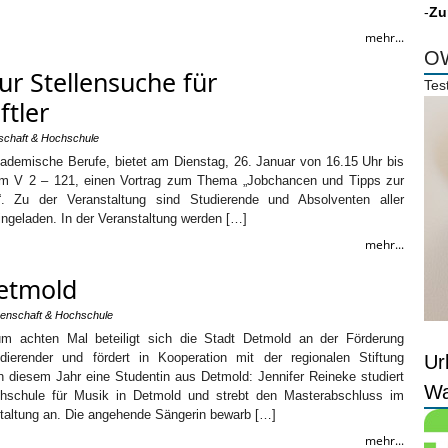
-
Zu
mehr...
OW
ur Stellensuche für
Tes
tler
schaft & Hochschule
 akademische Berufe, bietet am Dienstag, 26. Januar von 16.15 Uhr bis
Raum V 2 – 121, einen Vortrag zum Thema „Jobchancen und Tipps zur
r“. Zu der Veranstaltung sind Studierende und Absolventen aller
ngeladen. In der Veranstaltung werden […]
mehr...
Detmold
enschaft & Hochschule
um achten Mal beteiligt sich die Stadt Detmold an der Förderung
udierender und fördert in Kooperation mit der regionalen Stiftung
Ur
 diesem Jahr eine Studentin aus Detmold: Jennifer Reineke studiert
Wa
schule für Musik in Detmold und strebt den Masterabschluss im
taltung an. Die angehende Sängerin bewarb […]
mehr...