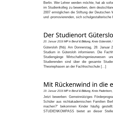
Berlin. Wer Lehrer werden möchte, hat ab sofo
im Studienkolleg zu bewerben, dem deutschland
2007 ermöglichen die Stiftung der Deutschen W
und -promovierenden, sich schulgestalterisch
Der Studienort Gütersloh
20. Januar 2016
MP
in
Beruf & Bildung
,
Kreis Gütersloh
,
Gütersloh (fhb). Am Donnerstag, 28. Januar 20
Studium in Gütersloh informieren. Die Fachho
Studiengänge Wirtschaftsingenieurwesen u
Studierenden sind über die gesamte Studi
Theoriephasen an der Fachhochschule […]
Mit Rückenwind in die 
19. Januar 2016
MP
in
Beruf & Bildung
,
Kreis Paderborn
Jetzt bewerben: Gemeinnütziges Förderpro
Schüler aus nichtakademischen Familien Berl
machen?“ bekommen Kinder häufig gestellt.
STUDIENKOMPASS bietet an dieser Stelle in