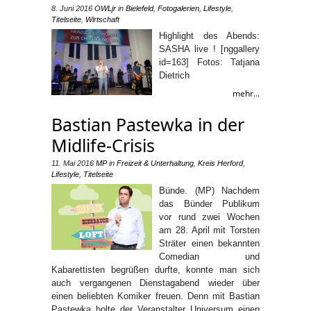
8. Juni 2016
OWLjr
in
Bielefeld
,
Fotogalerien
,
Lifestyle
,
Titelseite
,
Wirtschaft
Highlight des Abends:
SASHA live ! [nggallery
id=163] Fotos: Tatjana
Dietrich
mehr...
Bastian Pastewka in der
Midlife-Crisis
11. Mai 2016
MP
in
Freizeit & Unterhaltung
,
Kreis Herford
,
Lifestyle
,
Titelseite
Bünde. (MP) Nachdem
das Bünder Publikum
vor rund zwei Wochen
am 28. April mit Torsten
Sträter einen bekannten
Comedian und
Kabarettisten begrüßen durfte, konnte man sich
auch vergangenen Dienstagabend wieder über
einen beliebten Komiker freuen. Denn mit Bastian
Pastewka holte der Veranstalter Universum einen