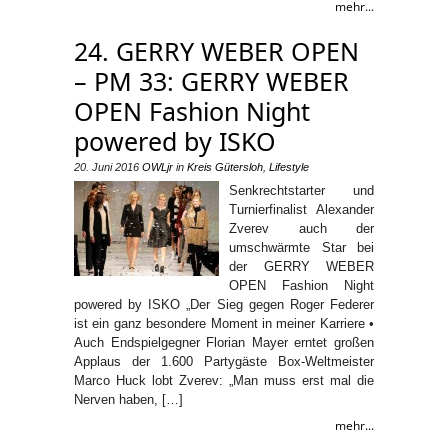
mehr...
24. GERRY WEBER OPEN
– PM 33: GERRY WEBER
OPEN Fashion Night
powered by ISKO
20. Juni 2016
OWLjr
in
Kreis Gütersloh
,
Lifestyle
Senkrechtstarter und
Turnierfinalist Alexander
Zverev auch der
umschwärmte Star bei
der GERRY WEBER
OPEN Fashion Night
powered by ISKO „Der Sieg gegen Roger Federer
ist ein ganz besondere Moment in meiner Karriere •
Auch Endspielgegner Florian Mayer erntet großen
Applaus der 1.600 Partygäste Box-Weltmeister
Marco Huck lobt Zverev: „Man muss erst mal die
Nerven haben, […]
mehr...