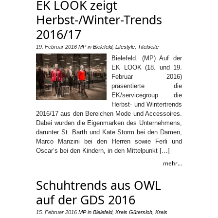
EK LOOK zeigt
Herbst-/Winter-Trends
2016/17
19. Februar 2016
MP
in
Bielefeld
,
Lifestyle
,
Titelseite
Bielefeld. (MP) Auf der
EK LOOK (18. und 19.
Februar 2016)
präsentierte die
EK/servicegroup die
Herbst- und Wintertrends
2016/17 aus den Bereichen Mode und Accessoires.
Dabei wurden die Eigenmarken des Unternehmens,
darunter St. Barth und Kate Storm bei den Damen,
Marco Manzini bei den Herren sowie Ferli und
Oscar’s bei den Kindern, in den Mittelpunkt […]
mehr...
Schuhtrends aus OWL
auf der GDS 2016
15. Februar 2016
MP
in
Bielefeld
,
Kreis Gütersloh
,
Kreis