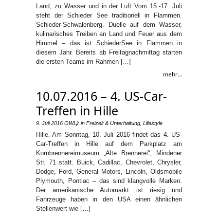
Land, zu Wasser und in der Luft Vom 15.-17. Juli
steht der Schieder See traditionell in Flammen.
Schieder-Schwalenberg. Duelle auf dem Wasser,
kulinarisches Treiben an Land und Feuer aus dem
Himmel – das ist SchiederSee in Flammen in
diesem Jahr. Bereits ab Freitagnachmittag starten
die ersten Teams im Rahmen […]
mehr...
10.07.2016 – 4. US-Car-
Treffen in Hille
9. Juli 2016
OWLjr
in
Freizeit & Unterhaltung
,
Lifestyle
Hille. Am Sonntag, 10. Juli 2016 findet das 4. US-
Car-Treffen in Hille auf dem Parkplatz am
Kornbrennereimuseum „Alte Brennerei“, Mindener
Str. 71 statt. Buick, Cadillac, Chevrolet, Chrysler,
Dodge, Ford, General Motors, Lincoln, Oldsmobile
Plymouth, Pontiac – das sind klangvolle Marken.
Der amerikanische Automarkt ist riesig und
Fahrzeuge haben in den USA einen ähnlichen
Stellenwert wie […]