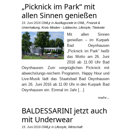
„Picknick im Park“ mit
allen Sinnen genießen
19. Juni 2016
OWLjr
in
Ausflugsziele in OWL
,
Freizeit &
Unterhaltung
,
Kreis Minden - Lübbecke
,
Lifestyle
,
Titelseite
Mit allen Sinnen
genießen – im Kurpark
Bad Oeynhausen
„Picknick im Park“ heißt
das Motto am 26. Juni
2016 ab 11.00 Uhr Bad
Oeynhausen. Zum vergnüglichen Picknick mit
abwechslungs-reichem Programm, Happy Hour und
Live-Musik lädt das Staatsbad Bad Oeynhausen
am 26. Juni 2016 ab 11.00 Uhr in den Kurpark Bad
Oeynhausen ein. Einmal im Jahr […]
mehr...
BALDESSARINI jetzt auch
mit Underwear
19. Juni 2016
OWLjr
in
Lifestyle
,
Wirtschaft