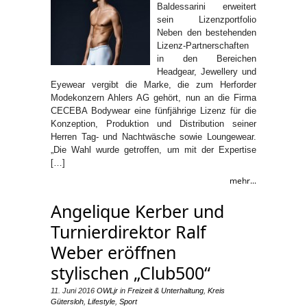
Baldessarini erweitert
sein Lizenzportfolio
Neben den bestehenden
Lizenz-Partnerschaften
in den Bereichen
Headgear, Jewellery und
Eyewear vergibt die Marke, die zum Herforder
Modekonzern Ahlers AG gehört, nun an die Firma
CECEBA Bodywear eine fünfjährige Lizenz für die
Konzeption, Produktion und Distribution seiner
Herren Tag- und Nachtwäsche sowie Loungewear.
„Die Wahl wurde getroffen, um mit der Expertise
[…]
mehr...
Angelique Kerber und
Turnierdirektor Ralf
Weber eröffnen
stylischen „Club500“
11. Juni 2016
OWLjr
in
Freizeit & Unterhaltung
,
Kreis
Gütersloh
,
Lifestyle
,
Sport