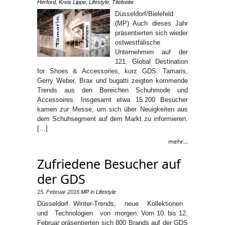
Herford
,
Kreis Lippe
,
Lifestyle
,
Titelseite
Düsseldorf/Bielefeld.
(MP) Auch dieses Jahr
präsentierten sich wieder
ostwestfälische
Unternehmen auf der
121. Global Destination
for Shoes & Accessories, kurz GDS. Tamaris,
Gerry Weber, Brax und bugatti zeigten kommende
Trends aus den Bereichen Schuhmode und
Accessoires. Insgesamt etwa 15.200 Besucher
kamen zur Messe, um sich über Neuigkeiten aus
dem Schuhsegment auf dem Markt zu informieren.
[…]
mehr...
Zufriedene Besucher auf
der GDS
15. Februar 2016
MP
in
Lifestyle
Düsseldorf. Winter-Trends, neue Kollektionen
und Technologien von morgen: Vom 10. bis 12.
Februar präsentierten sich 800 Brands auf der GDS