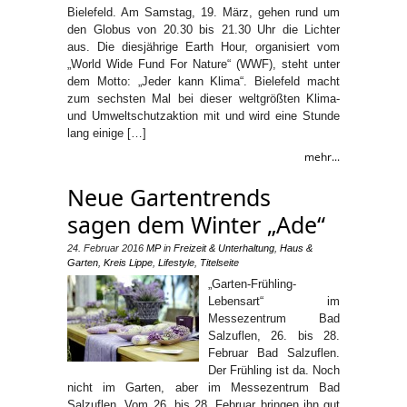
Bielefeld. Am Samstag, 19. März, gehen rund um
den Globus von 20.30 bis 21.30 Uhr die Lichter
aus. Die diesjährige Earth Hour, organisiert vom
„World Wide Fund For Nature“ (WWF), steht unter
dem Motto: „Jeder kann Klima“. Bielefeld macht
zum sechsten Mal bei dieser weltgrößten Klima-
und Umweltschutzaktion mit und wird eine Stunde
lang einige […]
mehr...
Neue Gartentrends
sagen dem Winter „Ade“
24. Februar 2016
MP
in
Freizeit & Unterhaltung
,
Haus &
Garten
,
Kreis Lippe
,
Lifestyle
,
Titelseite
„Garten-Frühling-
Lebensart“ im
Messezentrum Bad
Salzuflen, 26. bis 28.
Februar Bad Salzuflen.
Der Frühling ist da. Noch
nicht im Garten, aber im Messezentrum Bad
Salzuflen. Vom 26. bis 28. Februar bringen ihn gut