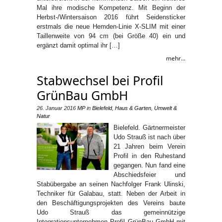
Mal ihre modische Kompetenz. Mit Beginn der
Herbst-/Wintersaison 2016 führt Seidensticker
erstmals die neue Hemden-Linie X-SLIM mit einer
Taillenweite von 94 cm (bei Größe 40) ein und
ergänzt damit optimal ihr […]
mehr...
Stabwechsel bei Profil
GrünBau GmbH
26. Januar 2016
MP
in
Bielefeld
,
Haus & Garten
,
Umwelt &
Natur
Bielefeld. Gärtnermeister
Udo Strauß ist nach über
21 Jahren beim Verein
Profil in den Ruhestand
gegangen. Nun fand eine
Abschiedsfeier und
Stabübergabe an seinen Nachfolger Frank Ulinski,
Techniker für Galabau, statt. Neben der Arbeit in
den Beschäftigungsprojekten des Vereins baute
Udo Strauß das gemeinnützige
Integrationsunternehmen Profil GrünBau GmbH mit