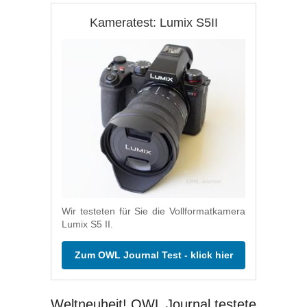
Kameratest: Lumix S5II
Wir testeten für Sie die Vollformatkamera
Lumix S5 II.
Zum OWL Journal Test - klick hier
Weltneuheit! OWL Journal testete