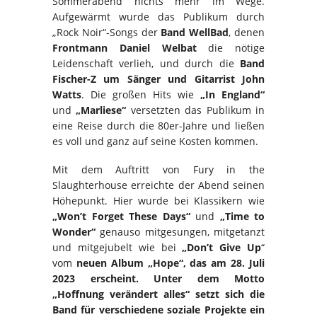
Sommerabend nichts mehr im Wege.
Aufgewärmt wurde das Publikum durch
„Rock Noir“-Songs der
Band WellBad
, denen
Frontmann Daniel Welbat
die nötige
Leidenschaft verlieh, und durch die
Band
Fischer-Z um Sänger und Gitarrist John
Watts
. Die großen Hits wie
„In England“
und
„Marliese“
versetzten das Publikum in
eine Reise durch die 80er-Jahre und ließen
es voll und ganz auf seine Kosten kommen.
Mit dem Auftritt von Fury in the
Slaughterhouse erreichte der Abend seinen
Höhepunkt. Hier wurde bei Klassikern wie
„Won’t Forget These Days“
und
„Time to
Wonder“
genauso mitgesungen, mitgetanzt
und mitgejubelt wie bei
„Don’t Give Up
“
vom
neuen Album „Hope“, das am 28. Juli
2023 erscheint.
Unter dem Motto
„Hoffnung verändert alles“ setzt sich die
Band für verschiedene soziale Projekte ein