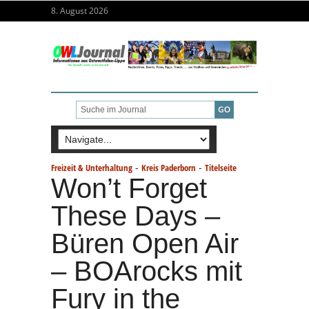
8. August 2026
-
-
Freizeit & Unterhaltung
Kreis Paderborn
Titelseite
Won’t Forget
These Days –
Büren Open Air
– BOArocks mit
Fury in the