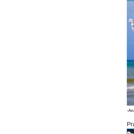
-An
Pr