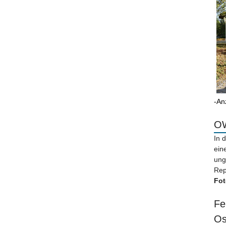
-An
OW
In 
ein
ung
Rep
Fot
Fe
Os