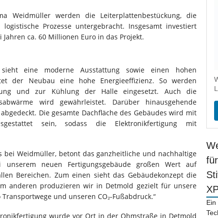
a Weidmüller werden die Leiterplattenbestückung, die
 logistische Prozesse untergebracht. Insgesamt investiert
Jahren ca. 60 Millionen Euro in das Projekt.
ieht eine moderne Ausstattung sowie einen hohen
W
tet der Neubau eine hohe Energieeffizienz. So werden
L
ung und zur Kühlung der Halle eingesetzt. Auch die
sabwärme wird gewährleistet. Darüber hinausgehende
bgedeckt. Die gesamte Dachfläche des Gebäudes wird mit
usgestattet sein, sodass die Elektronikfertigung mit
We
s bei Weidmüller, betont das ganzheitliche und nachhaltige
fü
ei unserem neuen Fertigungsgebäude großen Wert auf
St
 allen Bereichen. Zum einen sieht das Gebäudekonzept die
m anderen produzieren wir in Detmold gezielt für unsere
X
 Transportwege und unseren CO₂-Fußabdruck.“
Ein
Tec
tronikfertigung wurde vor Ort in der Ohmstraße in Detmold