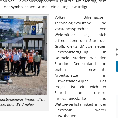
ktion von Elektronikkomponenten genutzt. Am Montag, dem
it der symbolischen Grundsteinlegung gewürdigt.
Volker Bibelhausen,
Technologievorstand und
Vorstandssprecher von
Weidmüller, zeigt sich
erfreut über den Start des
Großprojekts: „Mit der neuen
F
Elektronikfertigung in
P
Detmold stärken wir den
Standort Deutschland und
bieten interessante
Arbeitsplätze in
Ostwestfalen-Lippe. Das
Projekt ist ein wichtiger
Schritt, um unsere
Innovationsstärke und
undsteinlegung: Weidmüller,
ppe. Bild: Weidmüller
Wettbewerbsfähigkeit in der
Elektronik weiter
auszubauen.“