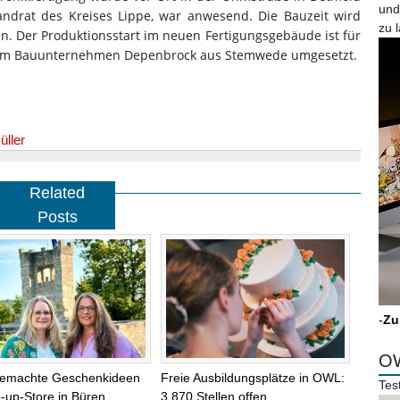
und
andrat des Kreises Lippe, war anwesend. Die Bauzeit wird
zu 
en. Der Produktionsstart im neuen Fertigungsgebäude ist für
 vom Bauunternehmen Depenbrock aus Stemwede umgesetzt.
ller
Related
Posts
-
Zu
OW
emachte Geschenkideen
Freie Ausbildungsplätze in OWL:
Tes
-up-Store in Büren
3.870 Stellen offen