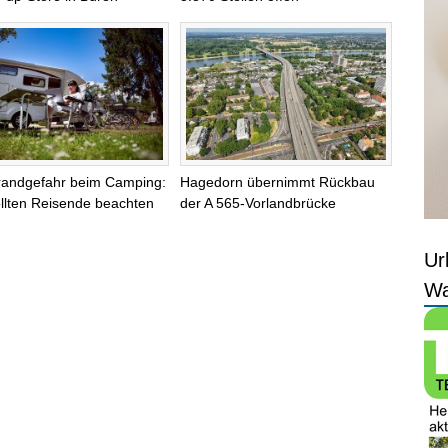
randgefahr beim Camping:
Hagedorn übernimmt Rückbau
llten Reisende beachten
der A 565-Vorlandbrücke
Ur
Wa