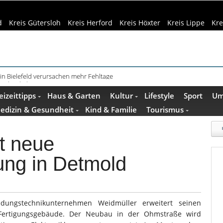
d
Kreis Gütersloh
Kreis Herford
Kreis Höxter
Kreis Lippe
Kre
schenkideen im Pop-up-Store in Büren
eizeittipps
Haus & Garten
Kultur
Lifestyle
Sport
Um
edizin & Gesundheit
Kind & Familie
Tourismus
t neue
gung in Detmold
ndungstechnikunternehmen Weidmüller erweitert seinen
Fertigungsgebäude. Der Neubau in der Ohmstraße wird