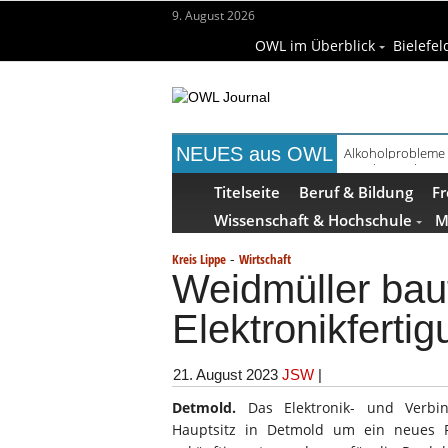
9. August 2026
OWL im Überblick
Bielefel
NEUES aus OWL
Handgemachte Ge
Titelseite
Beruf & Bildung
Fr
Wissenschaft & Hochschule
M
-
Kreis Lippe
Wirtschaft
Weidmüller bau
Elektronikferti
21. August 2023
JSW
|
Detmold.
Das Elektronik- und Verbi
Hauptsitz in Detmold um ein neues 