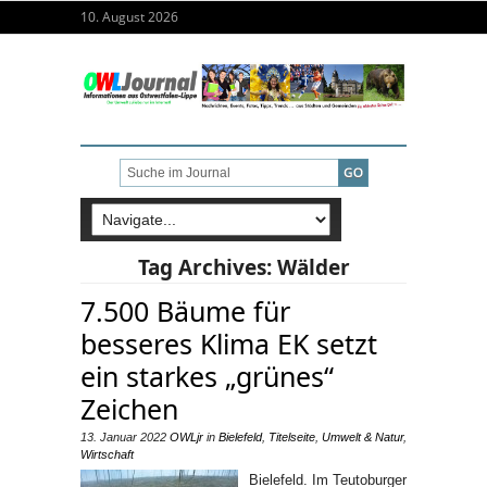
10. August 2026
Tag Archives:
Wälder
7.500 Bäume für
besseres Klima EK setzt
ein starkes „grünes“
Zeichen
13. Januar 2022
OWLjr
in
Bielefeld
,
Titelseite
,
Umwelt & Natur
,
Wirtschaft
Bielefeld. Im Teutoburger