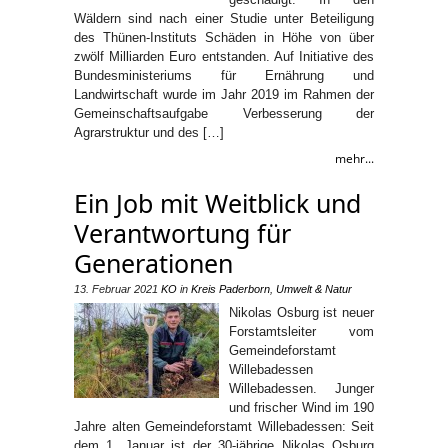
Wäldern sind nach einer Studie unter Beteiligung
des Thünen-Instituts Schäden in Höhe von über
zwölf Milliarden Euro entstanden. Auf Initiative des
Bundesministeriums für Ernährung und
Landwirtschaft wurde im Jahr 2019 im Rahmen der
Gemeinschaftsaufgabe Verbesserung der
Agrarstruktur und des […]
mehr...
Ein Job mit Weitblick und
Verantwortung für
Generationen
13. Februar 2021
KO
in
Kreis Paderborn
,
Umwelt & Natur
Nikolas Osburg ist neuer
Forstamtsleiter vom
Gemeindeforstamt
Willebadessen
Willebadessen. Junger
und frischer Wind im 190
Jahre alten Gemeindeforstamt Willebadessen: Seit
dem 1. Januar ist der 30-jährige Nikolas Osburg