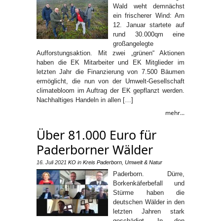
Wald weht demnächst
ein frischerer Wind: Am
12. Januar startete auf
rund 30.000qm eine
großangelegte
Aufforstungsaktion. Mit zwei „grünen“ Aktionen
haben die EK Mitarbeiter und EK Mitglieder im
letzten Jahr die Finanzierung von 7.500 Bäumen
ermöglicht, die nun von der Umwelt-Gesellschaft
climatebloom im Auftrag der EK gepflanzt werden.
Nachhaltiges Handeln in allen […]
mehr...
Über 81.000 Euro für
Paderborner Wälder
16. Juli 2021
KO
in
Kreis Paderborn
,
Umwelt & Natur
Paderborn. Dürre,
Borkenkäferbefall und
Stürme haben die
deutschen Wälder in den
letzten Jahren stark
geschädigt. In den