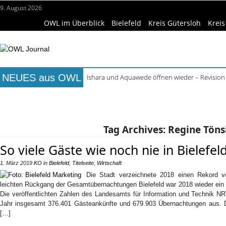
9. August 2026
OWL im Überblick
Bielefeld
Kreis Gütersloh
Kreis
NEUES aus OWL
Ishara und Aquawede öffnen wieder – Revision
Alkoholprobleme in Bielefeld verursachen mehr
Titelseite
Beruf & Bildung
Freizeittipps
Haus & Ga
Handgemachte Geschenkideen im Pop-up-Store
Bielefelder Freibäder: 350.000 Gäste schon An
Wissenschaft & Hochschule
Medizin & Gesundheit
K
Freie Ausbildungsplätze in OWL: 3.870 Stellen o
Tag Archives:
Regine Töns
So viele Gäste wie noch nie in Bielefel
1. März 2019
KO
in
Bielefeld
,
Titelseite
,
Wirtschaft
Die Stadt verzeichnete 2018 einen Rekord 
leichten Rückgang der Gesamtübernachtungen Bielefeld war 2018 wieder ein a
Die veröffentlichten Zahlen des Landesamts für Information und Technik N
Jahr insgesamt 376.401 Gästeankünfte und 679.903 Übernachtungen aus. Dam
[…]