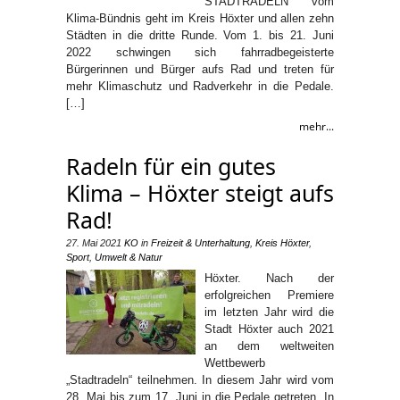
STADTRADELN vom
Klima-Bündnis geht im Kreis Höxter und allen zehn
Städten in die dritte Runde. Vom 1. bis 21. Juni
2022 schwingen sich fahrradbegeisterte
Bürgerinnen und Bürger aufs Rad und treten für
mehr Klimaschutz und Radverkehr in die Pedale.
[…]
mehr...
Radeln für ein gutes
Klima – Höxter steigt aufs
Rad!
27. Mai 2021
KO
in
Freizeit & Unterhaltung
,
Kreis Höxter
,
Sport
,
Umwelt & Natur
Höxter. Nach der
erfolgreichen Premiere
im letzten Jahr wird die
Stadt Höxter auch 2021
an dem weltweiten
Wettbewerb
„Stadtradeln“ teilnehmen. In diesem Jahr wird vom
28. Mai bis zum 17. Juni in die Pedale getreten. In