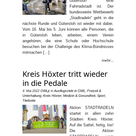
Gütersloh eine
Fahrradstadt ist. Der
bundesweite Wettbewerb
„Stadtradeln“ geht in die
nächste Runde und Gütersloh ist wieder mit dabei.
Vom 16. Mai bis 5. Juni können alle Personen, die
in Gütersloh leben, arbeiten, einem Verein
angehören, die eine Schule oder Hochschule
besuchen bei der Challenge des Klima-Bündnisses
mitmachen […]
mehr...
Kreis Höxter tritt wieder
in die Pedale
4. Mai 2022
OWLjr
in
Ausflugsziele in OWL
,
Freizeit &
Unterhaltung
,
Kreis Höxter
,
Medizin & Gesundheit
,
Sport
,
Titelseite
Aktion STADTRADELN
startet in allen zehn
Städten Kreis Höxter.
Auf die Sattel, fertig, los!
Die Aktion