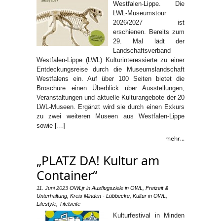
Westfalen-Lippe. Die
LWL-Museumstour
2026/2027 ist
erschienen. Bereits zum
29. Mal lädt der
Landschaftsverband
Westfalen-Lippe (LWL) Kulturinteressierte zu einer
Entdeckungsreise durch die Museumslandschaft
Westfalens ein. Auf über 100 Seiten bietet die
Broschüre einen Überblick über Ausstellungen,
Veranstaltungen und aktuelle Kulturangebote der 20
LWL-Museen. Ergänzt wird sie durch einen Exkurs
zu zwei weiteren Museen aus Westfalen-Lippe
sowie […]
mehr...
„PLATZ DA! Kultur am
Container“
11. Juni 2023
OWLjr
in
Ausflugsziele in OWL
,
Freizeit &
Unterhaltung
,
Kreis Minden - Lübbecke
,
Kultur in OWL
,
Lifestyle
,
Titelseite
Kulturfestival in Minden