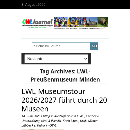
8. August 2026
Tag Archives:
LWL-
Preußenmuseum Minden
LWL-Museumstour
2026/2027 führt durch 20
Museen
14. Juni 2026
OWLjr
in
Ausflugsziele in OWL
,
Freizeit &
Unterhaltung
,
Kind & Familie
,
Kreis Lippe
,
Kreis Minden -
Lübbecke
,
Kultur in OWL