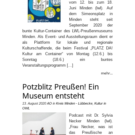
vom 12. bis zum 18.
Juni Minden (lwl). Auf
dem Simeonsplatz in
Minden steht seit
September 2020 der
bunte Kultur-Container des LWL-Preußenmuseums
Minden. Als Event- und Ausstellungsraum dient er
als Plattform für lokale und regionale
Kulturschaffende, die beim Festival „PLATZ DA!
Kultur am Container“ von Montag (12.6.) bis
Sonntag (18.6.) ein buntes
Veranstaltungsprogramm […]
mehr...
Potzblitz Preußen! Ein
Museum entsteht
13. August 2020
AO
in
Kreis Minden - Lübbecke
,
Kultur in
OWL
Podcast mit Dr. Sylvia
Necker Minden (lwl).
„Frau Necker, was ist
das Preußische an