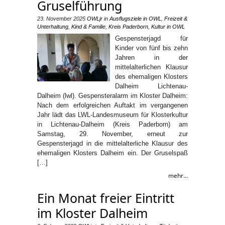
Gruselführung
23. November 2025
OWLjr
in
Ausflugsziele in OWL
,
Freizeit &
Unterhaltung
,
Kind & Familie
,
Kreis Paderborn
,
Kultur in OWL
Gespensterjagd für
Kinder von fünf bis zehn
Jahren in der
mittelalterlichen Klausur
des ehemaligen Klosters
Dalheim Lichtenau-
Dalheim (lwl). Gespensteralarm im Kloster Dalheim:
Nach dem erfolgreichen Auftakt im vergangenen
Jahr lädt das LWL-Landesmuseum für Klosterkultur
in Lichtenau-Dalheim (Kreis Paderborn) am
Samstag, 29. November, erneut zur
Gespensterjagd in die mittelalterliche Klausur des
ehemaligen Klosters Dalheim ein. Der Gruselspaß
[…]
mehr...
Ein Monat freier Eintritt
im Kloster Dalheim