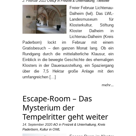
2. Februar 2022
OWLjr
in
Freizeit & Unterhaltung
,
Titelseite
Freier Februar Lichtenau-
Dalheim (lwl). Das LWL-
Landesmuseum für
Klosterkultur, Stiftung
Kloster Dalheim in
Lichtenau-Dalheim (Kreis
Paderborn) lockt im Februar mit einem
Gratisbesuch – den ganzen Monat lang. Ob ein
Rundgang durch die mittelalterliche Klausur, ein
Einblick in die bewegte Geschichte des ehemaligen
Klosters in der Dauerausstellung, ein Spaziergang
über die 7,5 Hektar große Anlage mit den
umfangreichen […]
mehr...
Escape-Room – Das
Mysterium der
Tempelritter geht weiter
14. September 2020
AO
in
Freizeit & Unterhaltung
,
Kreis
Paderborn
,
Kultur in OWL