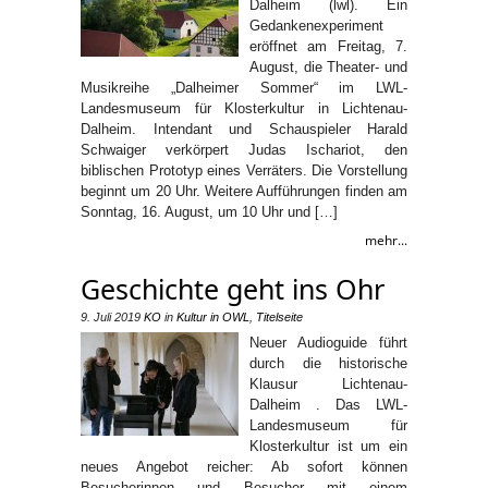
Dalheim (lwl). Ein
Gedankenexperiment
eröffnet am Freitag, 7.
August, die Theater- und
Musikreihe „Dalheimer Sommer“ im LWL-
Landesmuseum für Klosterkultur in Lichtenau-
Dalheim. Intendant und Schauspieler Harald
Schwaiger verkörpert Judas Ischariot, den
biblischen Prototyp eines Verräters. Die Vorstellung
beginnt um 20 Uhr. Weitere Aufführungen finden am
Sonntag, 16. August, um 10 Uhr und […]
mehr...
Geschichte geht ins Ohr
9. Juli 2019
KO
in
Kultur in OWL
,
Titelseite
Neuer Audioguide führt
durch die historische
Klausur Lichtenau-
Dalheim . Das LWL-
Landesmuseum für
Klosterkultur ist um ein
neues Angebot reicher: Ab sofort können
Besucherinnen und Besucher mit einem