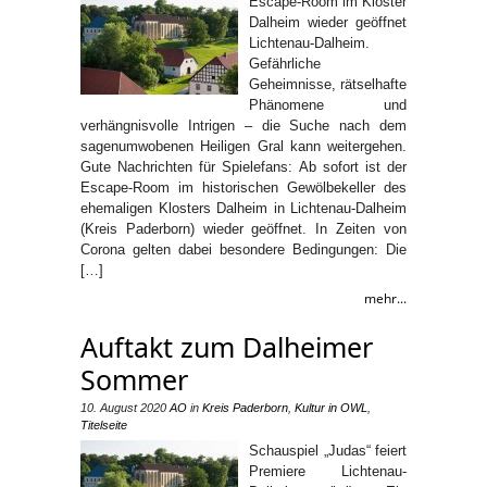
Escape-Room im Kloster
Dalheim wieder geöffnet
Lichtenau-Dalheim.
Gefährliche
Geheimnisse, rätselhafte
Phänomene und
verhängnisvolle Intrigen – die Suche nach dem
sagenumwobenen Heiligen Gral kann weitergehen.
Gute Nachrichten für Spielefans: Ab sofort ist der
Escape-Room im historischen Gewölbekeller des
ehemaligen Klosters Dalheim in Lichtenau-Dalheim
(Kreis Paderborn) wieder geöffnet. In Zeiten von
Corona gelten dabei besondere Bedingungen: Die
[…]
mehr...
Auftakt zum Dalheimer
Sommer
10. August 2020
AO
in
Kreis Paderborn
,
Kultur in OWL
,
Titelseite
Schauspiel „Judas“ feiert
Premiere Lichtenau-